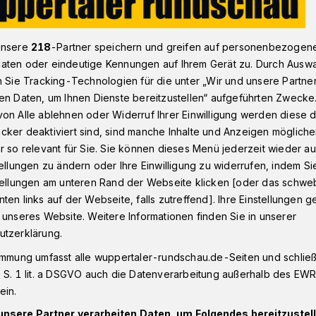
unsere
218
-Partner speichern und greifen auf personenbezogen
Broschüre: 67 Kunstwerke im öffentlichen bergischen Raum​
aten oder eindeutige Kennungen auf Ihrem Gerät zu. Durch Ausw
n Sie Tracking-Technologien für die unter „Wir und unsere Partne
en Daten, um Ihnen Dienste bereitzustellen“ aufgeführten Zwecke
on Alle ablehnen oder Widerruf Ihrer Einwilligung werden diese de
cker deaktiviert sind, sind manche Inhalte und Anzeigen möglich
e im öffentlichen
r so relevant für Sie. Sie können dieses Menü jederzeit wieder au
tellungen zu ändern oder Ihre Einwilligung zu widerrufen, indem Si
Raum
stellungen am unteren Rand der Webseite klicken [oder das schw
ten links auf der Webseite, falls zutreffend]. Ihre Einstellungen g
 unseres Website. Weitere Informationen finden Sie in unserer
utzerklärung.
ich schon einmal gefragt haben, was die
 vorbeikommen oder auf die sie zufällig auf
immung umfasst alle wuppertaler-rundschau.de-Seiten und schließt
arstellen soll, kann die Broschüre „Sieh
 S. 1 lit. a DSGVO auch die Datenverarbeitung außerhalb des EWR, 
hen Raum des Bergischen Landes“ von
ein.
unsere Partner verarbeiten Daten, um Folgendes bereitzustell