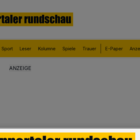
Sport
Leser
Kolumne
Spiele
Trauer
E-Paper
Anze