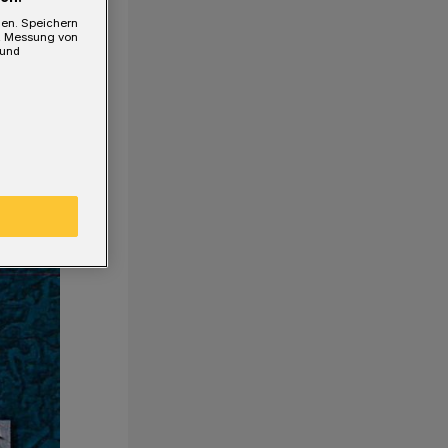
gen. Speichern
e, Messung von
 und