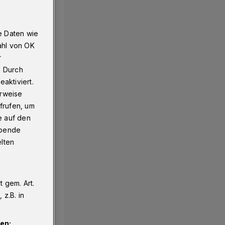
e Daten wie
ahl von OK
r
. Durch
aktiviert.
erweise
frufen, um
e auf den
ebende
elten
 gem. Art.
z.B. in
en: