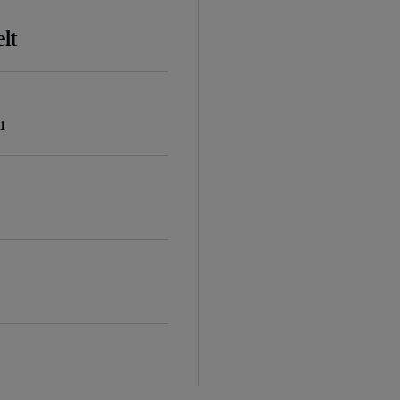
lt
i
d