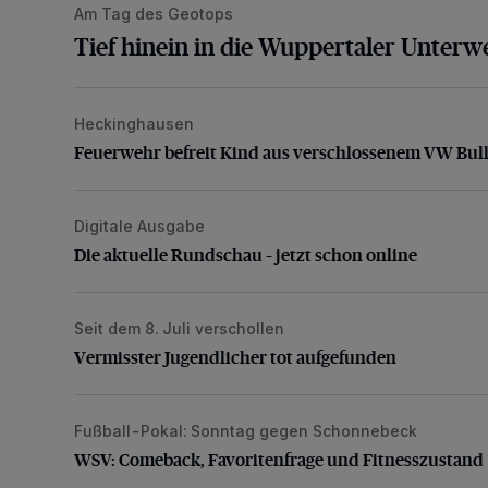
Am Tag des Geotops
Tief hinein in die Wuppertaler Unterwe
Heckinghausen
Feuerwehr befreit Kind aus verschlossenem VW Bulli
Feuerwehr befreit Kind aus verschlossenem VW Bull
Digitale Ausgabe
Die aktuelle Rundschau – jetzt schon online
Die aktuelle Rundschau – jetzt schon online
Seit dem 8. Juli verschollen
Vermisster Jugendlicher tot aufgefunden
Vermisster Jugendlicher tot aufgefunden
Fußball-Pokal: Sonntag gegen Schonnebeck
WSV: Comeback, Favoritenfrage und Fitnesszustan
WSV: Comeback, Favoritenfrage und Fitnesszustand