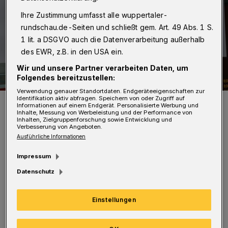
Ihre Zustimmung umfasst alle wuppertaler-
rundschau.de-Seiten und schließt gem. Art. 49 Abs. 1 S.
1 lit. a DSGVO auch die Datenverarbeitung außerhalb
des EWR, z.B. in den USA ein.
Wir und unsere Partner verarbeiten Daten, um
Folgendes bereitzustellen:
Verwendung genauer Standortdaten. Endgeräteeigenschaften zur
Identifikation aktiv abfragen. Speichern von oder Zugriff auf
Schriftzug an der Hünefeldstraße.
Informationen auf einem Endgerät. Personalisierte Werbung und
Foto: Christoph Petersen
Inhalte, Messung von Werbeleistung und der Performance von
Inhalten, Zielgruppenforschung sowie Entwicklung und
Verbesserung von Angeboten.
Ausführliche Informationen
Impressum
D
Datenschutz
ie Bundeswehr bietet mehr als 60
Ausbildungsberufe und über 30
Einstellungen
Studiengänge. Dafür sucht sie qualifizierte
Bewerberinnen und Bewerber – im