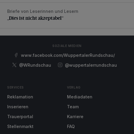
Briefe von Leserinnen und Lesern
„Dies ist nicht akzeptabel“
„Dies ist nicht akzeptabel“
SOZIALE MEDIEN
www.facebook.com/WuppertalerRundschau/
@WRundschau
@wuppertalerrundschau
SERVICES
VERLAG
Reklamation
Mediadaten
Inserieren
Team
Trauerportal
Karriere
Stellenmarkt
FAQ