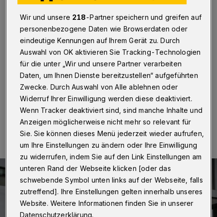
bei der Bundeswehr
Wir und unsere
218
-Partner speichern und greifen auf
Wuppertal
·
Die Karriereberatung der Bundeswehr
personenbezogene Daten wie Browserdaten oder
informiert am Donnerstag (7. November 2024) ab 14
eindeutige Kennungen auf Ihrem Gerät zu. Durch
Uhr im Berufsinformationszentrum (BiZ) der Agentur für
Auswahl von OK aktivieren Sie Tracking-Technologien
Arbeit Wuppertal in der Hünefeldstraße 10a über die
für die unter „Wir und unsere Partner verarbeiten
Laufbahnen, die Ausbildung sowie das Studium bei der
Truppe.
Daten, um Ihnen Dienste bereitzustellen“ aufgeführten
Zwecke. Durch Auswahl von Alle ablehnen oder
Widerruf Ihrer Einwilligung werden diese deaktiviert.
Wenn Tracker deaktiviert sind, sind manche Inhalte und
01.11.2024 , 13:00 Uhr
Eine Minute Lesezeit
Anzeigen möglicherweise nicht mehr so relevant für
Sie. Sie können dieses Menü jederzeit wieder aufrufen,
um Ihre Einstellungen zu ändern oder Ihre Einwilligung
zu widerrufen, indem Sie auf den Link Einstellungen am
unteren Rand der Webseite klicken [oder das
schwebende Symbol unten links auf der Webseite, falls
zutreffend]. Ihre Einstellungen gelten innerhalb unseres
Website. Weitere Informationen finden Sie in unserer
Datenschutzerklärung.