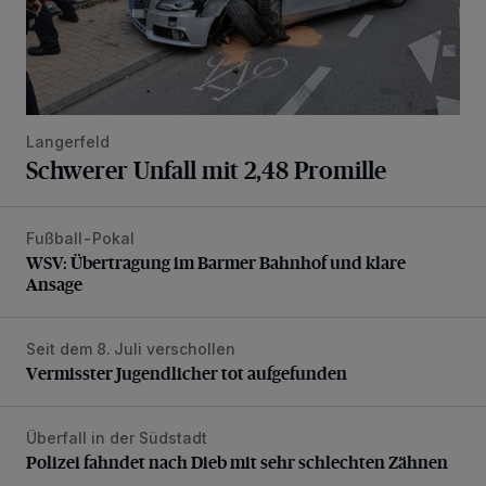
Langerfeld
Schwerer Unfall mit 2,48 Promille
Fußball-Pokal
WSV: Übertragung im Barmer Bahnhof und klare Ansage
WSV: Übertragung im Barmer Bahnhof und klare
Ansage
Seit dem 8. Juli verschollen
Vermisster Jugendlicher tot aufgefunden
Vermisster Jugendlicher tot aufgefunden
Überfall in der Südstadt
Polizei fahndet nach Dieb mit sehr schlechten Zähnen
Polizei fahndet nach Dieb mit sehr schlechten Zähnen