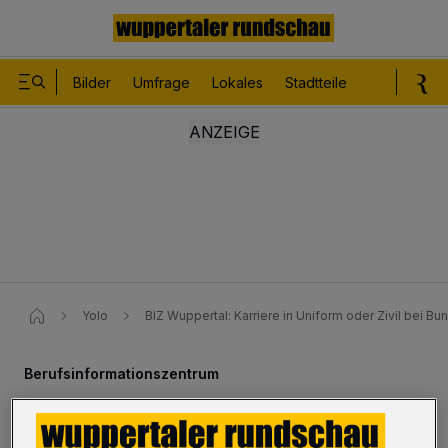
Bilder
Umfrage
Lokales
Stadtteile
Sport
Le
Yolo
BIZ Wuppertal: Karriere in Uniform oder Zivil bei B
Berufsinformationszentrum
Karriere in Uniform oder Zivil