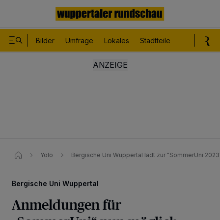
Bilder
Umfrage
Lokales
Stadtteile
Sport
Le
Yolo
Bergische Uni Wuppertal lädt zur "SommerUni 2023
Bergische Uni Wuppertal
Anmeldungen für