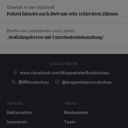
Überfall in der Südstadt
Polizei fahndet nach Dieb mit sehr schlechten Zähnen
Polizei fahndet nach Dieb mit sehr schlechten Zähnen
Briefe von Leserinnen und Lesern
„Stoßdämpfertest mit Unterbodenbehandlung“
„Stoßdämpfertest mit Unterbodenbehandlung“
SOZIALE MEDIEN
www.facebook.com/WuppertalerRundschau/
@WRundschau
@wuppertalerrundschau
SERVICES
VERLAG
Reklamation
Mediadaten
Inserieren
Team