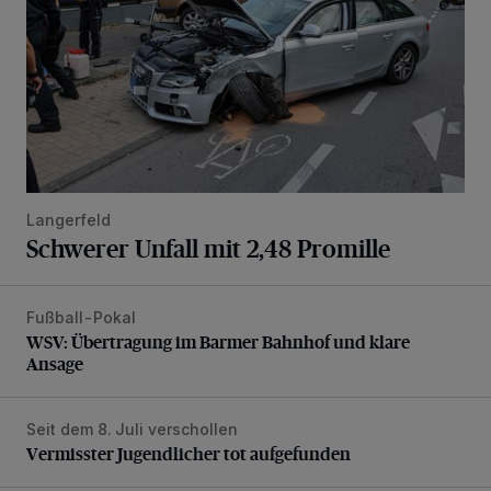
Langerfeld
Schwerer Unfall mit 2,48 Promille
Fußball-Pokal
WSV: Übertragung im Barmer Bahnhof und klare Ansage
WSV: Übertragung im Barmer Bahnhof und klare
Ansage
Seit dem 8. Juli verschollen
Vermisster Jugendlicher tot aufgefunden
Vermisster Jugendlicher tot aufgefunden