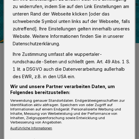
zu widerrufen, indem Sie auf den Link Einstellungen am
unteren Rand der Webseite klicken [oder das
schwebende Symbol unten links auf der Webseite, falls
zutreffend]. Ihre Einstellungen gelten innerhalb unseres
Website. Weitere Informationen finden Sie in unserer
Datenschutzerklärung.
Das Plakat zur Veranstaltung.
Ihre Zustimmung umfasst alle wuppertaler-
Foto: Bergische Uni
rundschau.de-Seiten und schließt gem. Art. 49 Abs. 1 S.
1 lit. a DSGVO auch die Datenverarbeitung außerhalb
des EWR, z.B. in den USA ein.
Wir und unsere Partner verarbeiten Daten, um
U
Folgendes bereitzustellen:
nter dem Motto „Studieren auf Probe
Verwendung genauer Standortdaten. Endgeräteeigenschaften zur
für junge Frauen in Naturwissenschaft
Identifikation aktiv abfragen. Speichern von oder Zugriff auf
Informationen auf einem Endgerät. Personalisierte Werbung und
und Technik“ können sich
Inhalte, Messung von Werbeleistung und der Performance von
Inhalten, Zielgruppenforschung sowie Entwicklung und
Verbesserung von Angeboten.
Oberstufenschülerinnen und Abiturientinnen
Ausführliche Informationen
aus dem gesamten Bundesgebiet kostenlos