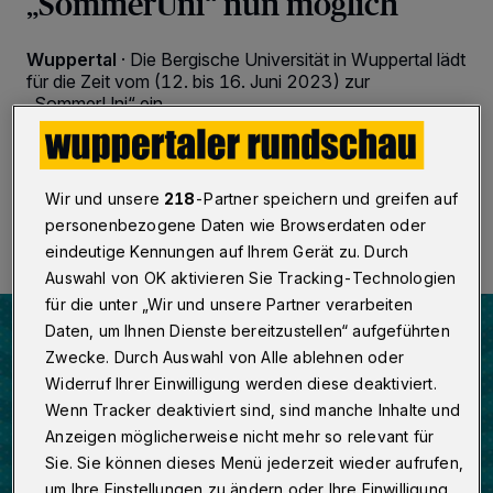
„SommerUni“ nun möglich
Wuppertal
·
Die Bergische Universität in Wuppertal lädt
für die Zeit vom (12. bis 16. Juni 2023) zur
„SommerUni“ ein.
14.03.2023 , 12:00 Uhr
Eine Minute Lesezeit
Wir und unsere
218
-Partner speichern und greifen auf
personenbezogene Daten wie Browserdaten oder
eindeutige Kennungen auf Ihrem Gerät zu. Durch
Auswahl von OK aktivieren Sie Tracking-Technologien
für die unter „Wir und unsere Partner verarbeiten
Daten, um Ihnen Dienste bereitzustellen“ aufgeführten
Zwecke. Durch Auswahl von Alle ablehnen oder
Widerruf Ihrer Einwilligung werden diese deaktiviert.
Wenn Tracker deaktiviert sind, sind manche Inhalte und
Anzeigen möglicherweise nicht mehr so relevant für
Sie. Sie können dieses Menü jederzeit wieder aufrufen,
um Ihre Einstellungen zu ändern oder Ihre Einwilligung