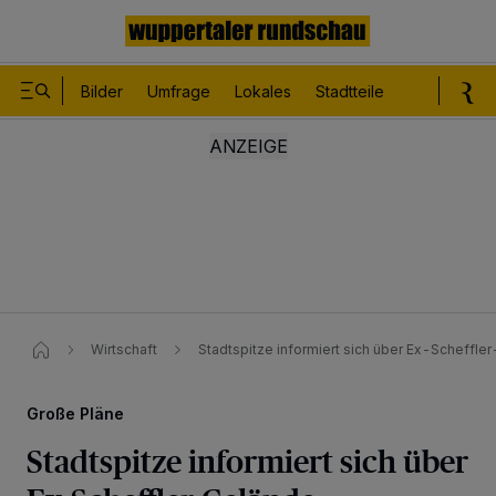
Bilder
Umfrage
Lokales
Stadtteile
Sport
Le
Wirtschaft
Stadtspitze informiert sich über Ex-Scheffle
Große Pläne
Stadtspitze informiert sich über