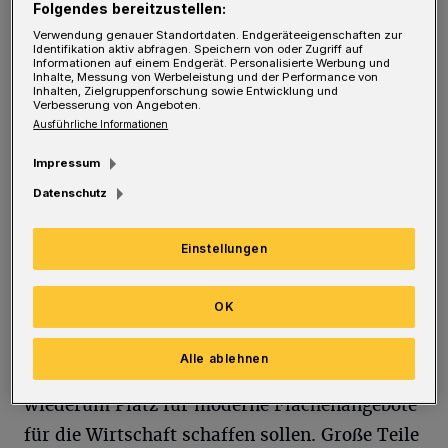
Folgendes bereitzustellen:
Zusammenarbeit mit der Stadt an einem
Verwendung genauer Standortdaten. Endgeräteeigenschaften zur
attraktiven Nutzungskonzept, das
Identifikation aktiv abfragen. Speichern von oder Zugriff auf
Informationen auf einem Endgerät. Personalisierte Werbung und
architektonisch und arbeitsmarktpolitisch
Inhalte, Messung von Werbeleistung und der Performance von
Inhalten, Zielgruppenforschung sowie Entwicklung und
Verbesserung von Angeboten.
Akzente setzen möchte. Für uns als Stadt war
Ausführliche Informationen
es wichtig, dass hier keine Brachfläche und
Impressum
kein Spekulationsobjekt entsteht. Mit CTP
Datenschutz
haben wir einen professionellen Partner für
die Flächenaufbereitung und
Einstellungen
Weiterentwicklung gefunden“, so
Oberbürgermeister Uwe Schneidewind.
OK
Auf rund 15 Hektar werden derzeit alte, nicht
Alle ablehnen
mehr zeitgemäße Hallen abgerissen, die dann
wiederum Platz für moderne Flächenangebote
für die Wirtschaft schaffen sollen. Große Teile