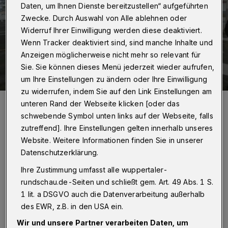
Daten, um Ihnen Dienste bereitzustellen“ aufgeführten
Zwecke. Durch Auswahl von Alle ablehnen oder
Widerruf Ihrer Einwilligung werden diese deaktiviert.
Wenn Tracker deaktiviert sind, sind manche Inhalte und
Anzeigen möglicherweise nicht mehr so relevant für
Sie. Sie können dieses Menü jederzeit wieder aufrufen,
um Ihre Einstellungen zu ändern oder Ihre Einwilligung
zu widerrufen, indem Sie auf den Link Einstellungen am
Oberbürgermeister Schneidewind, Wirtschaftsdezernentin Dr. Zeh,
unteren Rand der Webseite klicken [oder das
Wirtschaftsförderin Platz mit Vertretern von CTP Deutschland und
schwebende Symbol unten links auf der Webseite, falls
dem Unternehmen „vombaur“.
Foto: Stadt Wuppertal
zutreffend]. Ihre Einstellungen gelten innerhalb unseres
Website. Weitere Informationen finden Sie in unserer
Datenschutzerklärung.
Ihre Zustimmung umfasst alle wuppertaler-
rundschau.de-Seiten und schließt gem. Art. 49 Abs. 1 S.
„Mit CTP als neuem Eigentümer und
1 lit. a DSGVO auch die Datenverarbeitung außerhalb
des EWR, z.B. in den USA ein.
Projektentwickler arbeitet ein routiniertes und
renommiertes Unternehmen in
Wir und unsere Partner verarbeiten Daten, um