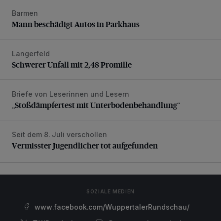
Barmen
Mann beschädigt Autos in Parkhaus
Mann beschädigt Autos in Parkhaus
Langerfeld
Schwerer Unfall mit 2,48 Promille
Schwerer Unfall mit 2,48 Promille
Briefe von Leserinnen und Lesern
„Stoßdämpfertest mit Unterbodenbehandlung“
„Stoßdämpfertest mit Unterbodenbehandlung“
Seit dem 8. Juli verschollen
Vermisster Jugendlicher tot aufgefunden
Vermisster Jugendlicher tot aufgefunden
SOZIALE MEDIEN
www.facebook.com/WuppertalerRundschau/