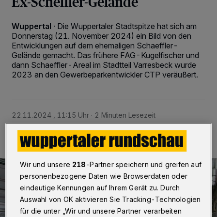
Ex-Scheffler-Gelände
Wuppertal
·
Die Wuppertaler Stadtspitze hat sich am
Donnerstag (21. November 2024) ein Bild von den
Entwicklungen auf dem ehemaligen Schaeffler-
Gelände gemacht. Das frühere FAG-Kugelfischer und
dann Schaeffler-Areal im Stadtteil Varresbeck wurde
2023 an den Gewerbeparkentwickler CTP veräußert.
22.11.2024 , 11:15 Uhr
2 Minuten Lesezeit
Wir und unsere
218
-Partner speichern und greifen auf
personenbezogene Daten wie Browserdaten oder
eindeutige Kennungen auf Ihrem Gerät zu. Durch
Auswahl von OK aktivieren Sie Tracking-Technologien
für die unter „Wir und unsere Partner verarbeiten