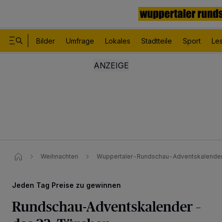
Bilder
Umfrage
Lokales
Stadtteile
Sport
Le
Weihnachten
Wuppertaler-Rundschau-Adventskalender 
Jeden Tag Preise zu gewinnen
Rundschau-Adventskalender –