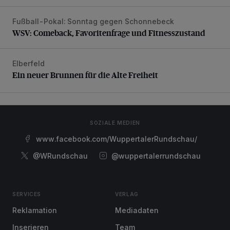
Fußball-Pokal: Sonntag gegen Schonnebeck
WSV: Comeback, Favoritenfrage und Fitnesszustand
WSV: Comeback, Favoritenfrage und Fitnesszustand
Elberfeld
Ein neuer Brunnen für die Alte Freiheit
Ein neuer Brunnen für die Alte Freiheit
SOZIALE MEDIEN
www.facebook.com/WuppertalerRundschau/
@WRundschau
@wuppertalerrundschau
SERVICES
VERLAG
Reklamation
Mediadaten
Inserieren
Team