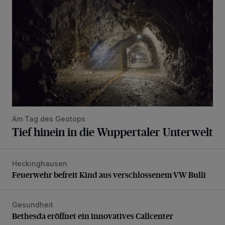
Am Tag des Geotops
Tief hinein in die Wuppertaler Unterwelt
Heckinghausen
Feuerwehr befreit Kind aus verschlossenem VW Bulli
Feuerwehr befreit Kind aus verschlossenem VW Bulli
Gesundheit
Bethesda eröffnet ein innovatives Callcenter
Bethesda eröffnet ein innovatives Callcenter