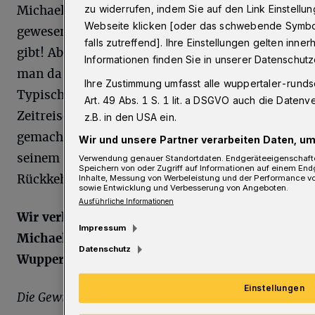
zu widerrufen, indem Sie auf den Link Einstell
Michael Mittermeier dahin, wo er noch nie
Webseite klicken [oder das schwebende Symbol 
gewesen ist: in die Zukunft. Solang es die noch
falls zutreffend]. Ihre Einstellungen gelten inne
gibt! Aber wie hinkommen? In den 80ern ist
Informationen finden Sie in unserer Datenschutz
man da noch mit dem Auto hingefahren.
Ihre Zustimmung umfasst alle wuppertaler-runds
Typisch. Doch wie fährt man heute hin? Sind
Art. 49 Abs. 1 S. 1 lit. a DSGVO auch die Daten
Zeitreisen überhaupt möglich? Yep, er hat’s
z.B. in den USA ein.
gemacht! Wie? Das erfahren alle Fans in
Wir und unsere Partner verarbeiten Daten, um
seinem neuen Programm „Flashback – Die
Verwendung genauer Standortdaten. Endgeräteeigenschaften 
Speichern von oder Zugriff auf Informationen auf einem End
Rückkehr der Zukunft“.
Inhalte, Messung von Werbeleistung und der Performance vo
sowie Entwicklung und Verbesserung von Angeboten.
Ausführliche Informationen
Wir verlosen 2x2 Karten für den Auftritt von
Impressum
Michael Mittermeier am 9. April 2025 in der
Datenschutz
Wuppertaler Stadthalle
.
Einstellungen
Die Gewinnfrage: Was hat Michael Mittermeier