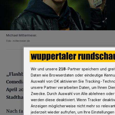
Michael Mittermeier.
Foto: mittermeier.de
Wir und unsere
218
-Partner speichern und gr
„Flashback“ heißt das neue Programm von
Daten wie Browserdaten oder eindeutige Kennun
Auswahl von OK aktivieren Sie Tracking-Technol
Comedian Michael Mittermeier, das er am 9.
unsere Partner verarbeiten Daten, um Ihnen Dien
April 2025 ab 20 Uhr in der Historischen
Zwecke. Durch Auswahl von Alle ablehnen oder W
Stadthalle Wuppertal präsentiert.
werden diese deaktiviert. Wenn Tracker deaktivi
Anzeigen möglicherweise nicht mehr so relevant
Nach fast vier Jahrzehnten Comedy-Tour geht
jederzeit wieder aufrufen, um Ihre Einstellungen