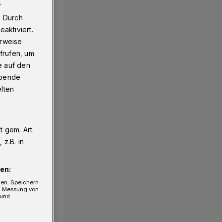
r
. Durch
aktiviert.
erweise
frufen, um
e auf den
ebende
elten
 gem. Art.
z.B. in
en:
gen. Speichern
e, Messung von
 und