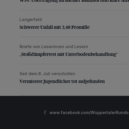
Langerfeld
Schwerer Unfall mit 2,48 Promille
Schwerer Unfall mit 2,48 Promille
Briefe von Leserinnen und Lesern
„Stoßdämpfertest mit Unterbodenbehandlung“
„Stoßdämpfertest mit Unterbodenbehandlung“
Seit dem 8. Juli verschollen
Vermisster Jugendlicher tot aufgefunden
Vermisster Jugendlicher tot aufgefunden
www.facebook.com/WuppertalerRunds