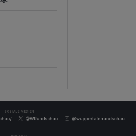
SOZIALE MEDIEN
chau/
@WRundschau
@wuppertalerrundschau