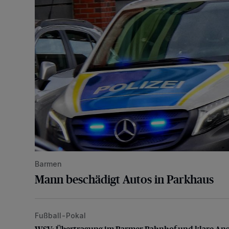
Barmen
Mann beschädigt Autos in Parkhaus
Fußball-Pokal
WSV: Übertragung im Barmer Bahnhof und klare An
WSV: Übertragung im Barmer Bahnhof und klare An