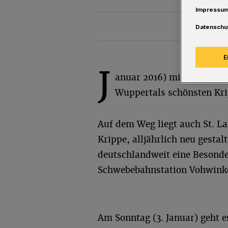
Impressu
Datenschu
E
J
anuar 2016) mit der Schw
Wuppertals schönsten Kri
Auf dem Weg liegt auch St. Lau
Krippe, alljährlich neu gestal
deutschlandweit eine Besonder
Schwebebahnstation Vohwinke
Am Sonntag (3. Januar) geht e