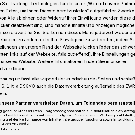
n Sie Tracking-Technologien für die unter „Wir und unsere Partne
en Daten, um Ihnen Dienste bereitzustellen“ aufgeführten Zwecke
on Alle ablehnen oder Widerruf Ihrer Einwilligung werden diese de
önste Krippen
cker deaktiviert sind, sind manche Inhalte und Anzeigen möglich
r so relevant für Sie. Sie können dieses Menü jederzeit wieder au
tellungen zu ändern oder Ihre Einwilligung zu widerrufen, indem Si
stellungen am unteren Rand der Webseite klicken [oder das schw
schönste Krippen
ten links auf der Webseite, falls zutreffend]. Ihre Einstellungen g
 unseres Website. Weitere Informationen finden Sie in unserer
utzerklärung.
ippen stehen im Mittelpunkt von zwei
immung umfasst alle wuppertaler-rundschau.de-Seiten und schließt
al Marketing am 3. und 6. Januar 2016.
 S. 1 lit. a DSGVO auch die Datenverarbeitung außerhalb des EWR, 
 schweben zu Wuppertaler Krippen" führt
ein.
ehmer am Mittwoch (6.
unsere Partner verarbeiten Daten, um Folgendes bereitzustell
 genauer Standortdaten. Endgeräteeigenschaften zur Identifikation aktiv abfra
griff auf Informationen auf einem Endgerät. Personalisierte Werbung und Inhalt
ung und der Performance von Inhalten, Zielgruppenforschung sowie Entwicklung
ng von Angeboten.
 Informationen
Lesezeit