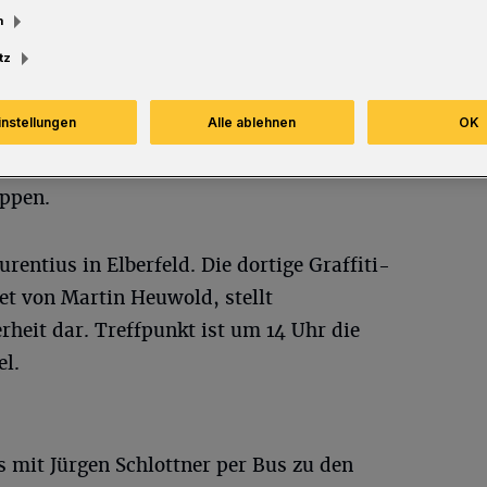
m
tz
instellungen
Alle ablehnen
OK
ebebahn zu
ppen.
rentius in Elberfeld. Die dortige Graffiti-
tet von Martin Heuwold, stellt
heit dar. Treffpunkt ist um 14 Uhr die
l.
s mit Jürgen Schlottner per Bus zu den