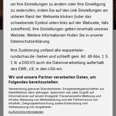
um Ihre Einstellungen zu ändern oder Ihre Einwilligung
zu widerrufen, indem Sie auf den Link Einstellungen am
unteren Rand der Webseite klicken [oder das
schwebende Symbol unten links auf der Webseite, falls
zutreffend]. Ihre Einstellungen gelten innerhalb unseres
Website. Weitere Informationen finden Sie in unserer
Ausschnitt aus dem Filmplakat zu „Alle lieben Touda“.
Foto: Immergutefilme
Datenschutzerklärung.
Ihre Zustimmung umfasst alle wuppertaler-
rundschau.de-Seiten und schließt gem. Art. 49 Abs. 1 S.
1 lit. a DSGVO auch die Datenverarbeitung außerhalb
des EWR, z.B. in den USA ein.
M
it zwei Previews-Filmen, die einige
Wir und unsere Partner verarbeiten Daten, um
Zeit vor ihrem regulären
Folgendes bereitzustellen:
bundesweiten Kino-Release auf den
Verwendung genauer Standortdaten. Endgeräteeigenschaften zur
Identifikation aktiv abfragen. Speichern von oder Zugriff auf
Informationen auf einem Endgerät. Personalisierte Werbung und
Wuppertaler Leinwänden gezeigt werde, baut
Inhalte, Messung von Werbeleistung und der Performance von
Inhalten, Zielgruppenforschung sowie Entwicklung und
das Programm auf zwei Säulen, um
Verbesserung von Angeboten.
Frauenleben Sichtbarkeit zu verschaffen – die
Ausführliche Informationen