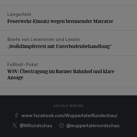
Langerfeld
Feuerwehr-Einsatz wegen brennender Matratze
Feuerwehr-Einsatz wegen brennender Matratze
Briefe von Leserinnen und Lesern
„Stoßdämpfertest mit Unterbodenbehandlung“
„Stoßdämpfertest mit Unterbodenbehandlung“
Fußball-Pokal
WSV: Übertragung im Barmer Bahnhof und klare Ansage
WSV: Übertragung im Barmer Bahnhof und klare
Ansage
SOZIALE MEDIEN
www.facebook.com/WuppertalerRundschau/
@WRundschau
@wuppertalerrundschau