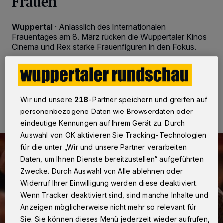
Frauen
Wuppertal
·
Anlässlich des Internationalen
Frauentages am 8. März rücken die Wuppertaler Kinos
Cinema und Rex starke Frauenfiguren in den Fokus.
05.03.2025 , 09:30 Uhr
2 Minuten Lesezeit
Wir und unsere
218
-Partner speichern und greifen auf
personenbezogene Daten wie Browserdaten oder
eindeutige Kennungen auf Ihrem Gerät zu. Durch
Auswahl von OK aktivieren Sie Tracking-Technologien
für die unter „Wir und unsere Partner verarbeiten
Daten, um Ihnen Dienste bereitzustellen“ aufgeführten
Zwecke. Durch Auswahl von Alle ablehnen oder
Widerruf Ihrer Einwilligung werden diese deaktiviert.
Wenn Tracker deaktiviert sind, sind manche Inhalte und
Anzeigen möglicherweise nicht mehr so relevant für
Sie. Sie können dieses Menü jederzeit wieder aufrufen,