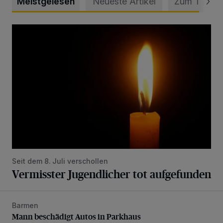
Meistgelesen
Neueste Artikel
Zum Thema
Vermisster Jugendlicher tot aufgefunden
Seit dem 8. Juli verschollen
Vermisster Jugendlicher tot aufgefunden
Barmen
Mann beschädigt Autos in Parkhaus
Mann beschädigt Autos in Parkhaus