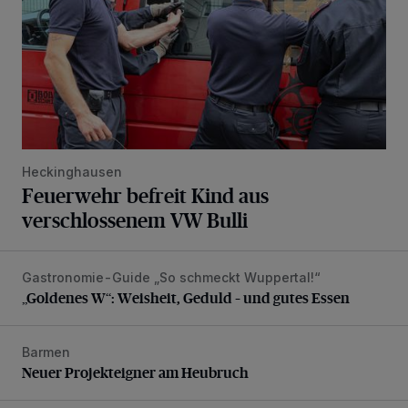
Heckinghausen
Feuerwehr befreit Kind aus
verschlossenem VW Bulli
Gastronomie-Guide „So schmeckt Wuppertal!“
„Goldenes W“: Weisheit, Geduld – und gutes Essen
„Goldenes W“: Weisheit, Geduld – und gutes Essen
Barmen
Neuer Projekteigner am Heubruch
Neuer Projekteigner am Heubruch