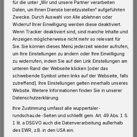
Studierende der Bergischen Uni zeigen ab Mittwoch (3.
für die unter „Wir und unsere Partner verarbeiten
Juni 2015) Arbeiten des laufenden Semesters aus den
Daten, um Ihnen Dienste bereitzustellen“ aufgeführten
Bereichen Malerei, Bildhauerei, Grafik, Fotografie, Video
Zwecke. Durch Auswahl von Alle ablehnen oder
und Installation.
Widerruf Ihrer Einwilligung werden diese deaktiviert.
Wenn Tracker deaktiviert sind, sind manche Inhalte und
Anzeigen möglicherweise nicht mehr so relevant für
23.05.2015 , 17:00 Uhr
Eine Minute Lesezeit
Sie. Sie können dieses Menü jederzeit wieder aufrufen,
um Ihre Einstellungen zu ändern oder Ihre Einwilligung
zu widerrufen, indem Sie auf den Link Einstellungen am
unteren Rand der Webseite klicken [oder das
schwebende Symbol unten links auf der Webseite, falls
zutreffend]. Ihre Einstellungen gelten innerhalb unseres
Website. Weitere Informationen finden Sie in unserer
Datenschutzerklärung.
Initiiert von Prof. Katja Pfeiffer und Armin
Ihre Zustimmung umfasst alle wuppertaler-
Hartenstein, findet die Ausstellung bereits
rundschau.de-Seiten und schließt gem. Art. 49 Abs. 1 S.
zum achten Mal an der BUW statt.
1 lit. a DSGVO auch die Datenverarbeitung außerhalb
Interessierte können zudem unter
kunst@uni-
des EWR, z.B. in den USA ein.