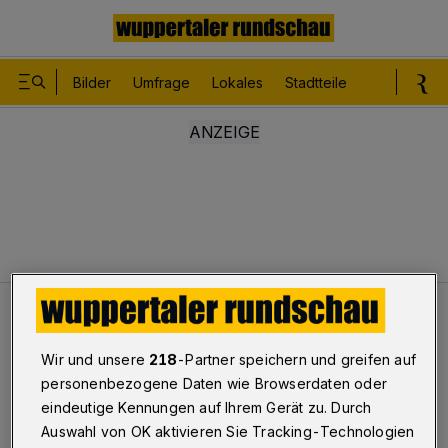
Bilder
Umfrage
Lokales
Stadtteile
Sport
Le
Termine
Screenshot am Haspel
Wir und unsere
218
-Partner speichern und greifen auf
personenbezogene Daten wie Browserdaten oder
Screenshot am Haspel
eindeutige Kennungen auf Ihrem Gerät zu. Durch
Auswahl von OK aktivieren Sie Tracking-Technologien