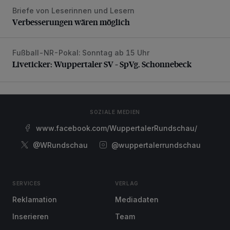
Briefe von Leserinnen und Lesern
Verbesserungen wären möglich
Verbesserungen wären möglich
Fußball-NR-Pokal: Sonntag ab 15 Uhr
Liveticker: Wuppertaler SV – SpVg. Schonnebeck
Liveticker: Wuppertaler SV – SpVg. Schonnebeck
SOZIALE MEDIEN
www.facebook.com/WuppertalerRundschau/
@WRundschau
@wuppertalerrundschau
SERVICES
VERLAG
Reklamation
Mediadaten
Inserieren
Team