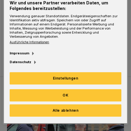
wuppertal.de
Termine für Gruppenführungen
Wir und unsere Partner verarbeiten Daten, um
Folgendes bereitzustellen:
vereinbaren.
Verwendung genauer Standortdaten. Endgeräteeigenschaften zur
Identifikation aktiv abfragen. Speichern von oder Zugriff auf
Informationen auf einem Endgerät. Personalisierte Werbung und
Nach der Vernissage, die um 18 Uhr beginnt,
Inhalte, Messung von Werbeleistung und der Performance von
Inhalten, Zielgruppenforschung sowie Entwicklung und
ist die Ausstellung bis zum 10. Juli montags
Verbesserung von Angeboten.
Ausführliche Informationen
bis freitags von 7 bis 20 Uhr im Uni-Gebäude I
(Fuhlrottstraße 10, Ebene 13) geöffnet.
Impressum
Datenschutz
Einstellungen
Meistgelesen
Neueste Artikel
Zum Thema
OK
Feuerwehr befreit Kind aus verschlossenem VW Bulli
Alle ablehnen