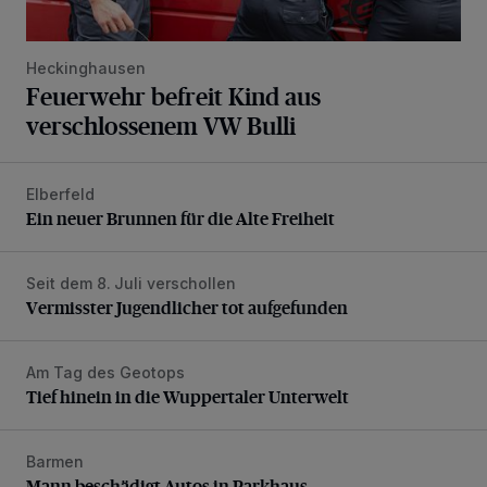
Heckinghausen
Feuerwehr befreit Kind aus
verschlossenem VW Bulli
Elberfeld
Ein neuer Brunnen für die Alte Freiheit
Ein neuer Brunnen für die Alte Freiheit
Seit dem 8. Juli verschollen
Vermisster Jugendlicher tot aufgefunden
Vermisster Jugendlicher tot aufgefunden
Am Tag des Geotops
Tief hinein in die Wuppertaler Unterwelt
Tief hinein in die Wuppertaler Unterwelt
Barmen
Mann beschädigt Autos in Parkhaus
Mann beschädigt Autos in Parkhaus