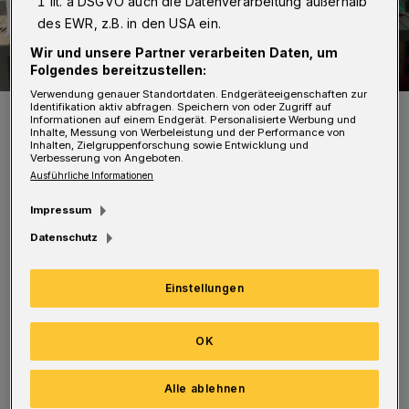
1 lit. a DSGVO auch die Datenverarbeitung außerhalb
des EWR, z.B. in den USA ein.
Wir und unsere Partner verarbeiten Daten, um
Folgendes bereitzustellen:
Verwendung genauer Standortdaten. Endgeräteeigenschaften zur
Identifikation aktiv abfragen. Speichern von oder Zugriff auf
Das Team freut sich über Zugänge.
Informationen auf einem Endgerät. Personalisierte Werbung und
Foto: Verein
Inhalte, Messung von Werbeleistung und der Performance von
Inhalten, Zielgruppenforschung sowie Entwicklung und
Verbesserung von Angeboten.
Ausführliche Informationen
Impressum
Datenschutz
Sie trainiert montags von 17 bi 18.30 Uhr in der
Sporthalle am Nocken sowie dienstags von 16
Einstellungen
bis 17.30 Uhr in der Turnhalle Yorckstraße.
Das Team nimmt am Ligenbetrieb teil und
OK
bestreitet zudem Freundschaftsspiele.
Alle ablehnen
Interessenten können sich melden unter
der-