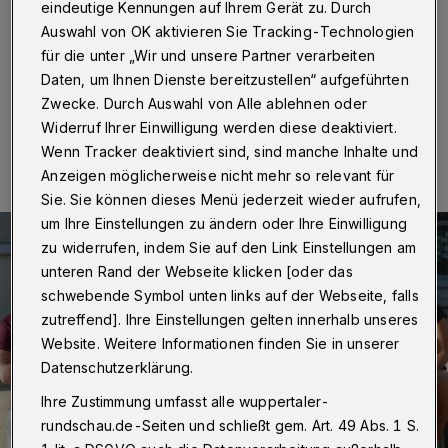
eindeutige Kennungen auf Ihrem Gerät zu. Durch
Wuppertal
·
Die weibliche E-Jugend des Vohwinkeler
Auswahl von OK aktivieren Sie Tracking-Technologien
STV (Jahrgänge 2006 bis 2008) sucht Verstärkung.
für die unter „Wir und unsere Partner verarbeiten
Daten, um Ihnen Dienste bereitzustellen“ aufgeführten
Zwecke. Durch Auswahl von Alle ablehnen oder
29.05.2017 , 21:29 Uhr
Eine Minute Lesezeit
Widerruf Ihrer Einwilligung werden diese deaktiviert.
Wenn Tracker deaktiviert sind, sind manche Inhalte und
Anzeigen möglicherweise nicht mehr so relevant für
Sie. Sie können dieses Menü jederzeit wieder aufrufen,
um Ihre Einstellungen zu ändern oder Ihre Einwilligung
zu widerrufen, indem Sie auf den Link Einstellungen am
unteren Rand der Webseite klicken [oder das
schwebende Symbol unten links auf der Webseite, falls
zutreffend]. Ihre Einstellungen gelten innerhalb unseres
Website. Weitere Informationen finden Sie in unserer
Datenschutzerklärung.
Ihre Zustimmung umfasst alle wuppertaler-
rundschau.de-Seiten und schließt gem. Art. 49 Abs. 1 S.