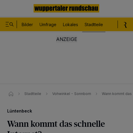
Bilder
Umfrage
Lokales
Stadtteile
Sport
Le
Stadtteile
Vohwinkel - Sonnborn
Wann kommt das s
Lüntenbeck
Wann kommt das schnelle