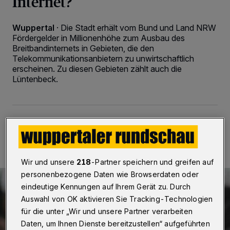
Internet?
Wuppertal
·
Die Stadt erhält vom Bund und Land NRW
Fördergelder in Millionenhöhe zum Ausbau des
Breitbandinternets in Gebieten, die den
Telekommunikationsanbietern zu unwirtschaftlich
erscheinen. Zu diesen Gebieten zählt auch die
Lüntenbeck.
25.02.2018 , 12:39 Uhr
2 Minuten Lesezeit
Wir und unsere
218
-Partner speichern und greifen auf
personenbezogene Daten wie Browserdaten oder
eindeutige Kennungen auf Ihrem Gerät zu. Durch
Auswahl von OK aktivieren Sie Tracking-Technologien
für die unter „Wir und unsere Partner verarbeiten
Daten, um Ihnen Dienste bereitzustellen“ aufgeführten