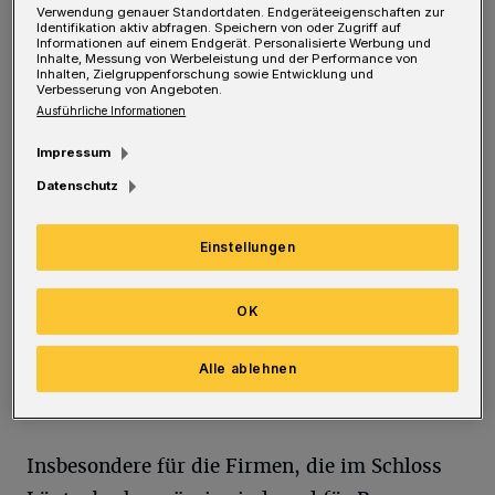
Obwohl sie mitten in Wuppertal liegt, wirkt
Verwendung genauer Standortdaten. Endgeräteeigenschaften zur
Identifikation aktiv abfragen. Speichern von oder Zugriff auf
die Siedlung Lüntenbeck, als stamme sie aus
Informationen auf einem Endgerät. Personalisierte Werbung und
Inhalte, Messung von Werbeleistung und der Performance von
einer anderen Welt: Dorfleben inmitten der
Inhalten, Zielgruppenforschung sowie Entwicklung und
Verbesserung von Angeboten.
Großstadt. Für die Einschränkungen, die so
Ausführliche Informationen
ein Dorfleben mitbringt, hat Jürgen Müller,
Impressum
Vorsitzender der Siedlergemeinschaft
Datenschutz
Lüntenbeck, durchaus Verständnis. Weniger
Verständnis hat er hingegen dafür, dass es
Einstellungen
keine verlässlichen Angaben zum anstehenden
Breitbandausbau gibt. Müller erklärt, der
OK
Ausbau sei für viele in der Lüntenbeck enorm
Alle ablehnen
wichtig, da dort gegenwärtig oft nur veraltete
Leitungen zur Verfügung stünden.
Insbesondere für die Firmen, die im Schloss