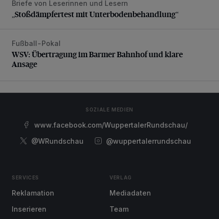
Briefe von Leserinnen und Lesern
„Stoßdämpfertest mit Unterbodenbehandlung“
„Stoßdämpfertest mit Unterbodenbehandlung“
Fußball-Pokal
WSV: Übertragung im Barmer Bahnhof und klare Ansage
WSV: Übertragung im Barmer Bahnhof und klare
Ansage
SOZIALE MEDIEN
www.facebook.com/WuppertalerRundschau/
@WRundschau
@wuppertalerrundschau
SERVICES
VERLAG
Reklamation
Mediadaten
Inserieren
Team