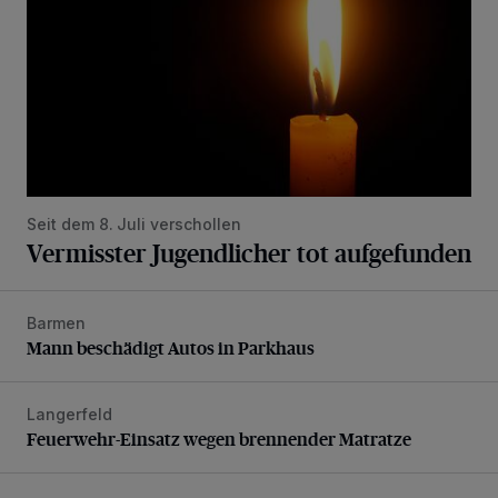
Seit dem 8. Juli verschollen
Vermisster Jugendlicher tot aufgefunden
Barmen
Mann beschädigt Autos in Parkhaus
Mann beschädigt Autos in Parkhaus
Langerfeld
Feuerwehr-Einsatz wegen brennender Matratze
Feuerwehr-Einsatz wegen brennender Matratze