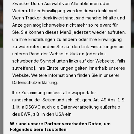
Zwecke. Durch Auswahl von Alle ablehnen oder
Widerruf Ihrer Einwilligung werden diese deaktiviert.
Wenn Tracker deaktiviert sind, sind manche Inhalte und
Anzeigen möglicherweise nicht mehr so relevant für
Sie. Sie können dieses Menü jederzeit wieder aufrufen,
um Ihre Einstellungen zu ändern oder Ihre Einwilligung
zu widerrufen, indem Sie auf den Link Einstellungen am
unteren Rand der Webseite klicken [oder das
Jürgen Müller wünscht sich vor allem einen konkreten Zeitplan für
den Breitbandausbau in der Lüntenbeck.
schwebende Symbol unten links auf der Webseite, falls
Foto: Foto: Jan Turek
zutreffend]. Ihre Einstellungen gelten innerhalb unseres
Website. Weitere Informationen finden Sie in unserer
Datenschutzerklärung.
Ihre Zustimmung umfasst alle wuppertaler-
rundschau.de-Seiten und schließt gem. Art. 49 Abs. 1 S.
Von Jan Turek
1 lit. a DSGVO auch die Datenverarbeitung außerhalb
des EWR, z.B. in den USA ein.
E
in konkreten Zeitplan fehlt bisher.
Wir und unsere Partner verarbeiten Daten, um
Folgendes bereitzustellen: