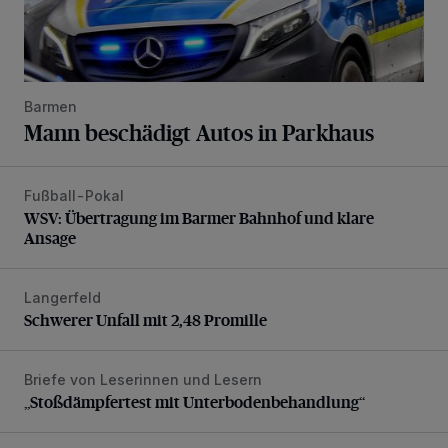
Barmen
Mann beschädigt Autos in Parkhaus
Fußball-Pokal
WSV: Übertragung im Barmer Bahnhof und klare Ansage
WSV: Übertragung im Barmer Bahnhof und klare
Ansage
Langerfeld
Schwerer Unfall mit 2,48 Promille
Schwerer Unfall mit 2,48 Promille
Briefe von Leserinnen und Lesern
„Stoßdämpfertest mit Unterbodenbehandlung“
„Stoßdämpfertest mit Unterbodenbehandlung“