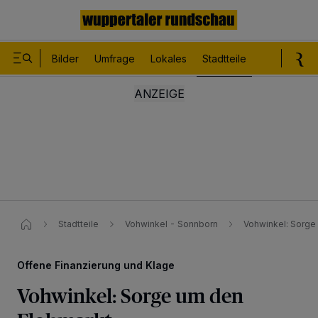
Bilder
Umfrage
Lokales
Stadtteile
Sport
Le
Stadtteile
Vohwinkel - Sonnborn
Vohwinkel: Sorge
Offene Finanzierung und Klage
Vohwinkel: Sorge um den