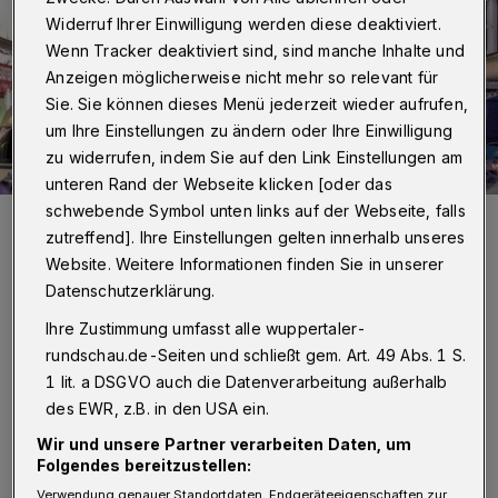
Widerruf Ihrer Einwilligung werden diese deaktiviert.
Wenn Tracker deaktiviert sind, sind manche Inhalte und
Anzeigen möglicherweise nicht mehr so relevant für
Sie. Sie können dieses Menü jederzeit wieder aufrufen,
um Ihre Einstellungen zu ändern oder Ihre Einwilligung
zu widerrufen, indem Sie auf den Link Einstellungen am
unteren Rand der Webseite klicken [oder das
schwebende Symbol unten links auf der Webseite, falls
Die Kosten für die Organisation des Vohwinkeler Flohmarkts sind
gestiegen. Rechnungen aus dem vergagenen Jahr noch nicht
zutreffend]. Ihre Einstellungen gelten innerhalb unseres
bezahlt. Wie wird es 2019 weiter gehen?
Website. Weitere Informationen finden Sie in unserer
Foto: Mikko Schümmelfeder
Datenschutzerklärung.
Ihre Zustimmung umfasst alle wuppertaler-
rundschau.de-Seiten und schließt gem. Art. 49 Abs. 1 S.
1 lit. a DSGVO auch die Datenverarbeitung außerhalb
des EWR, z.B. in den USA ein.
Von Hannah Florian und Dirk Lotze
Wir und unsere Partner verarbeiten Daten, um
Folgendes bereitzustellen:
400 Aussteller, acht Tonnen Müll und 3.000
Verwendung genauer Standortdaten. Endgeräteeigenschaften zur