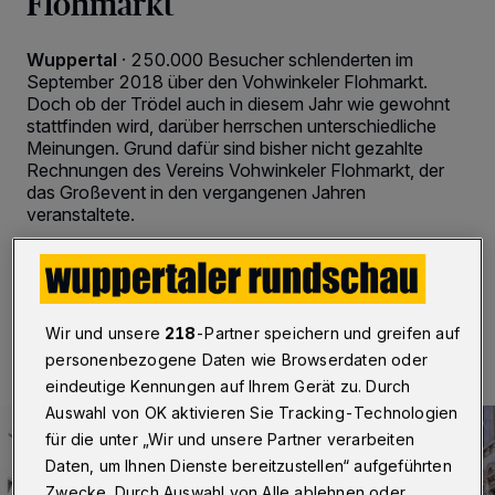
Flohmarkt
Wuppertal
·
250.000 Besucher schlenderten im
September 2018 über den Vohwinkeler Flohmarkt.
Doch ob der Trödel auch in diesem Jahr wie gewohnt
stattfinden wird, darüber herrschen unterschiedliche
Meinungen. Grund dafür sind bisher nicht gezahlte
Rechnungen des Vereins Vohwinkeler Flohmarkt, der
das Großevent in den vergangenen Jahren
veranstaltete.
09.02.2019 , 09:30 Uhr
2 Minuten Lesezeit
Wir und unsere
218
-Partner speichern und greifen auf
personenbezogene Daten wie Browserdaten oder
eindeutige Kennungen auf Ihrem Gerät zu. Durch
Auswahl von OK aktivieren Sie Tracking-Technologien
für die unter „Wir und unsere Partner verarbeiten
Daten, um Ihnen Dienste bereitzustellen“ aufgeführten
Zwecke. Durch Auswahl von Alle ablehnen oder