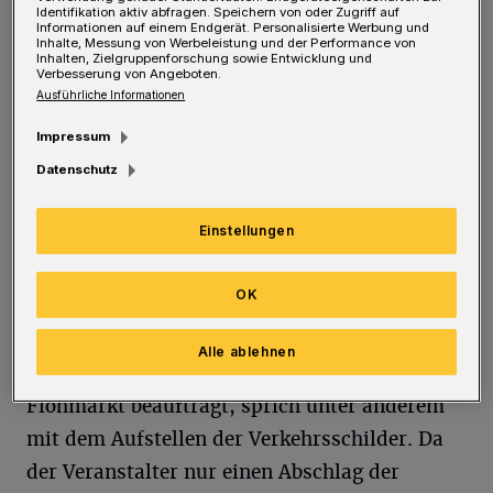
Identifikation aktiv abfragen. Speichern von oder Zugriff auf
Verkehrsschilder. Letztere könnten dem
Informationen auf einem Endgerät. Personalisierte Werbung und
Inhalte, Messung von Werbeleistung und der Performance von
Veranstalter des Vohwinkeler Flohmarkts jetzt
Inhalten, Zielgruppenforschung sowie Entwicklung und
Verbesserung von Angeboten.
zum Verhängnis werden. Am 28. Februar wird
Ausführliche Informationen
vor dem Wuppertaler Landgericht eine
Impressum
Zivilklage verhandelt, in der vom Beklagten,
Datenschutz
dem Verein Vohwinkeler Flohmarkt, rund
8.800 Euro Restforderungen geltend gemacht
Einstellungen
werden.
OK
Der Kläger, so die Auskunft des Landgerichts,
war mit der Durchführung verkehrsrechtlicher
Alle ablehnen
Anordnungen der Stadt Wuppertal für den
Flohmarkt beauftragt, sprich unter anderem
mit dem Aufstellen der Verkehrsschilder. Da
der Veranstalter nur einen Abschlag der