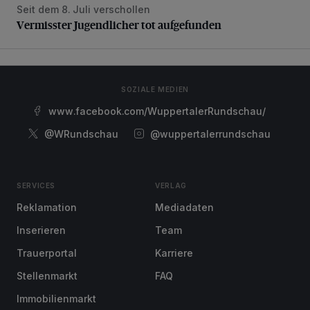
Seit dem 8. Juli verschollen
Vermisster Jugendlicher tot aufgefunden
Vermisster Jugendlicher tot aufgefunden
SOZIALE MEDIEN
www.facebook.com/WuppertalerRundschau/
@WRundschau
@wuppertalerrundschau
SERVICES
VERLAG
Reklamation
Mediadaten
Inserieren
Team
Trauerportal
Karriere
Stellenmarkt
FAQ
Immobilienmarkt