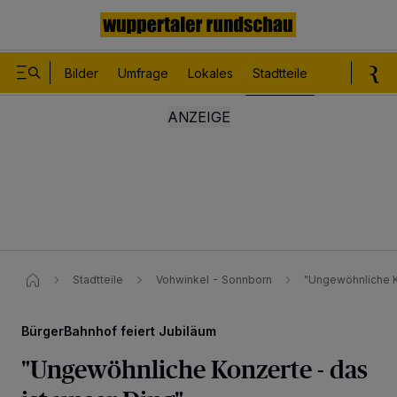
Bilder
Umfrage
Lokales
Stadtteile
Sport
Le
Stadtteile
Vohwinkel - Sonnborn
"Ungewöhnliche K
BürgerBahnhof feiert Jubiläum
"Ungewöhnliche Konzerte - das