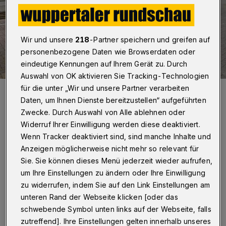
Wir und unsere
218
-Partner speichern und greifen auf
personenbezogene Daten wie Browserdaten oder
eindeutige Kennungen auf Ihrem Gerät zu. Durch
Auswahl von OK aktivieren Sie Tracking-Technologien
für die unter „Wir und unsere Partner verarbeiten
Die "Bahnhofsversteher" des BürgerBahnhofs Vohwinkel.
Daten, um Ihnen Dienste bereitzustellen“ aufgeführten
Foto: BürgerBahnhof Vohwinkel
Zwecke. Durch Auswahl von Alle ablehnen oder
Widerruf Ihrer Einwilligung werden diese deaktiviert.
Wenn Tracker deaktiviert sind, sind manche Inhalte und
Anzeigen möglicherweise nicht mehr so relevant für
Sie. Sie können dieses Menü jederzeit wieder aufrufen,
Von Hannah Florian
um Ihre Einstellungen zu ändern oder Ihre Einwilligung
G
zu widerrufen, indem Sie auf den Link Einstellungen am
efeiert wird der runde Geburtstag nicht
unteren Rand der Webseite klicken [oder das
im großen Stil, sondern bescheiden,
schwebende Symbol unten links auf der Webseite, falls
zutreffend]. Ihre Einstellungen gelten innerhalb unseres
dem BürgerBahnhof und seinem Flair