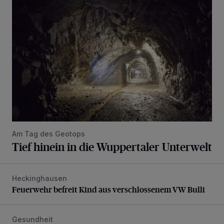
Tief hinein in die Wuppertaler Unterwelt
Am Tag des Geotops
Tief hinein in die Wuppertaler Unterwelt
Heckinghausen
Feuerwehr befreit Kind aus verschlossenem VW Bulli
Feuerwehr befreit Kind aus verschlossenem VW Bulli
Gesundheit
Bethesda eröffnet ein innovatives Callcenter