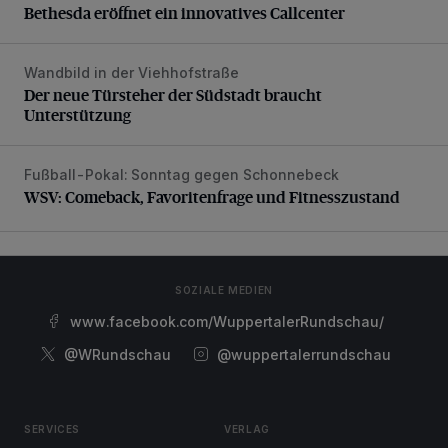
Bethesda eröffnet ein innovatives Callcenter
Wandbild in der Viehhofstraße
Der neue Türsteher der Südstadt braucht Unterstützung
Der neue Türsteher der Südstadt braucht
Unterstützung
Fußball-Pokal: Sonntag gegen Schonnebeck
WSV: Comeback, Favoritenfrage und Fitnesszustand
WSV: Comeback, Favoritenfrage und Fitnesszustand
SOZIALE MEDIEN
www.facebook.com/WuppertalerRundschau/
@WRundschau
@wuppertalerrundschau
SERVICES
VERLAG