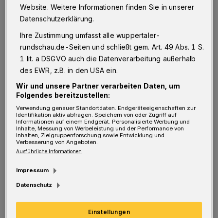
Website. Weitere Informationen finden Sie in unserer
angemessen. "Wir sind nicht so die Leute, die
Datenschutzerklärung.
gerne über sich sprechen", erklärt Uli Kopka,
Ihre Zustimmung umfasst alle wuppertaler-
einer der Hauptakteure des Projekts
rundschau.de-Seiten und schließt gem. Art. 49 Abs. 1 S.
BürgerBahnhof Vohwinkel. "Wir feiern das
1 lit. a DSGVO auch die Datenverarbeitung außerhalb
Jubiläum lieber mit ungewöhnlichen
des EWR, z.B. in den USA ein.
Konzerten. Das ist unser Ding."
Wir und unsere Partner verarbeiten Daten, um
Folgendes bereitzustellen:
Verwendung genauer Standortdaten. Endgeräteeigenschaften zur
Und ungewöhnlich wird es auf jeden Fall: Das
Identifikation aktiv abfragen. Speichern von oder Zugriff auf
Informationen auf einem Endgerät. Personalisierte Werbung und
erste Jubiläumskonzert findet am 8. Juni mit
Inhalte, Messung von Werbeleistung und der Performance von
Inhalten, Zielgruppenforschung sowie Entwicklung und
der belgischen Folk-Band "WÖR" statt, und
Verbesserung von Angeboten.
Ausführliche Informationen
zwar in der Schalterhalle bei laufendem
Bahnbetrieb. "Das gibt es sonst nirgendwo",
Impressum
betont Kopka das außergewöhnliche
Datenschutz
Konzertambiente. Was ihm dabei besonders
Einstellungen
gefällt: "Konzerte in der Schalterhalle führen