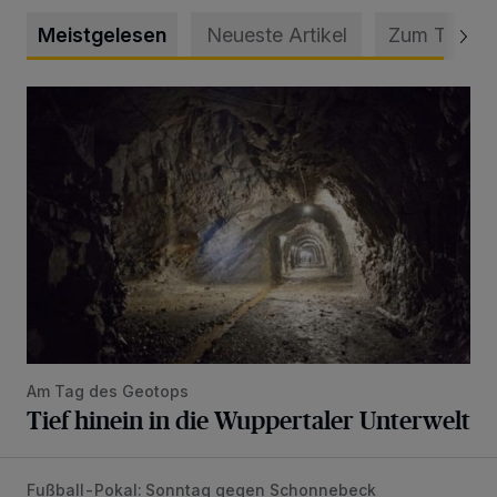
Meistgelesen
Neueste Artikel
Zum Thema
Tief hinein in die Wuppertaler Unterwelt
Am Tag des Geotops
Tief hinein in die Wuppertaler Unterwelt
Fußball-Pokal: Sonntag gegen Schonnebeck
WSV: Comeback, Favoritenfrage und Fitnesszustand