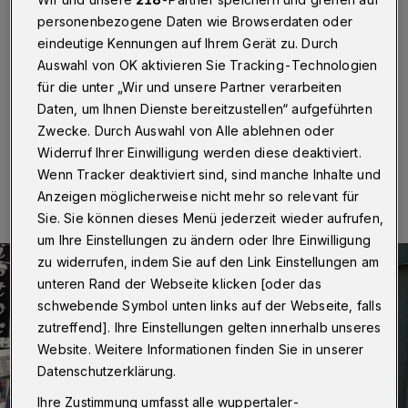
Trödelmarkt in Sonnborn
personenbezogene Daten wie Browserdaten oder
eindeutige Kennungen auf Ihrem Gerät zu. Durch
Wuppertal
·
Es wird wieder gefeilscht in Sonnborn –
Auswahl von OK aktivieren Sie Tracking-Technologien
und wie: Das Interesse am traditionellen Trödel- und
Klöngelsmarkt ist auch nach der Corona-Pause groß.
für die unter „Wir und unsere Partner verarbeiten
Daten, um Ihnen Dienste bereitzustellen“ aufgeführten
Zwecke. Durch Auswahl von Alle ablehnen oder
Widerruf Ihrer Einwilligung werden diese deaktiviert.
03.06.2023 , 10:52 Uhr
Eine Minute Lesezeit
Wenn Tracker deaktiviert sind, sind manche Inhalte und
Anzeigen möglicherweise nicht mehr so relevant für
Sie. Sie können dieses Menü jederzeit wieder aufrufen,
um Ihre Einstellungen zu ändern oder Ihre Einwilligung
zu widerrufen, indem Sie auf den Link Einstellungen am
unteren Rand der Webseite klicken [oder das
schwebende Symbol unten links auf der Webseite, falls
zutreffend]. Ihre Einstellungen gelten innerhalb unseres
Website. Weitere Informationen finden Sie in unserer
Datenschutzerklärung.
Ihre Zustimmung umfasst alle wuppertaler-