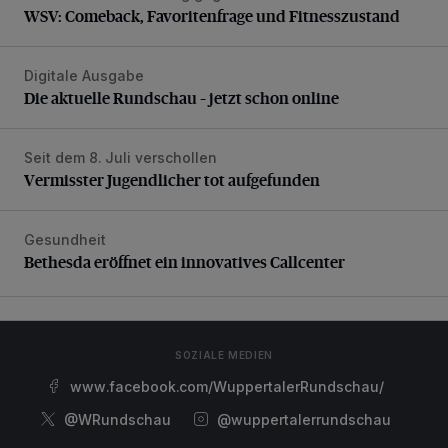
WSV: Comeback, Favoritenfrage und Fitnesszustand
Digitale Ausgabe
Die aktuelle Rundschau – jetzt schon online
Die aktuelle Rundschau – jetzt schon online
Seit dem 8. Juli verschollen
Vermisster Jugendlicher tot aufgefunden
Vermisster Jugendlicher tot aufgefunden
Gesundheit
Bethesda eröffnet ein innovatives Callcenter
Bethesda eröffnet ein innovatives Callcenter
SOZIALE MEDIEN
www.facebook.com/WuppertalerRundschau/
@WRundschau
@wuppertalerrundschau