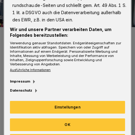
rundschau.de-Seiten und schließt gem. Art. 49 Abs. 1 S.
1 lit. a DSGVO auch die Datenverarbeitung außerhalb
des EWR, z.B. in den USA ein.
Wir und unsere Partner verarbeiten Daten, um
Es ist viel los auf der Sonnborner Straße.
Folgendes bereitzustellen:
Foto: Rundschau/rt
Verwendung genauer Standortdaten. Endgeräteeigenschaften zur
Identifikation aktiv abfragen. Speichern von oder Zugriff auf
Informationen auf einem Endgerät. Personalisierte Werbung und
Inhalte, Messung von Werbeleistung und der Performance von
Inhalten, Zielgruppenforschung sowie Entwicklung und
Verbesserung von Angeboten.
Ausführliche Informationen
Offiziell ging es am Samstag (3. Juni 2023) auf
Impressum
der Strecke unter dem Schwebebahngerüst in
Datenschutz
der Sonnborner Straße zwar erst um 9 Uhr los.
Doch wie bei solchen Veranstaltungen üblich,
Einstellungen
waren die ersten Schnäppchenjägerinnen und
-jäger schon in den frühen Morgenstunden
OK
unterwegs, als die Händlerinnen und Händler