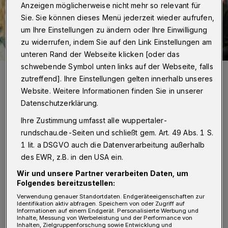
Anzeigen möglicherweise nicht mehr so relevant für
Sie. Sie können dieses Menü jederzeit wieder aufrufen,
um Ihre Einstellungen zu ändern oder Ihre Einwilligung
zu widerrufen, indem Sie auf den Link Einstellungen am
unteren Rand der Webseite klicken [oder das
schwebende Symbol unten links auf der Webseite, falls
Annelie Herrmann engagiert sich vielfältig.
zutreffend]. Ihre Einstellungen gelten innerhalb unseres
Foto: Hermann
Website. Weitere Informationen finden Sie in unserer
Datenschutzerklärung.
Ihre Zustimmung umfasst alle wuppertaler-
rundschau.de-Seiten und schließt gem. Art. 49 Abs. 1 S.
1 lit. a DSGVO auch die Datenverarbeitung außerhalb
„Annelie Herrmann verbindet durch ihre
des EWR, z.B. in den USA ein.
Musik Generationen“, sagt Babette Pfeffer.
Wir und unsere Partner verarbeiten Daten, um
„Sie bietet Musik für ganz unterschiedliche
Folgendes bereitzustellen:
Zielgruppen an und hat dabei die Gabe,
Verwendung genauer Standortdaten. Endgeräteeigenschaften zur
Identifikation aktiv abfragen. Speichern von oder Zugriff auf
Menschen zu begeistern“, ist die
Informationen auf einem Endgerät. Personalisierte Werbung und
Inhalte, Messung von Werbeleistung und der Performance von
stellvertretende Vorsitzende des
Inhalten, Zielgruppenforschung sowie Entwicklung und