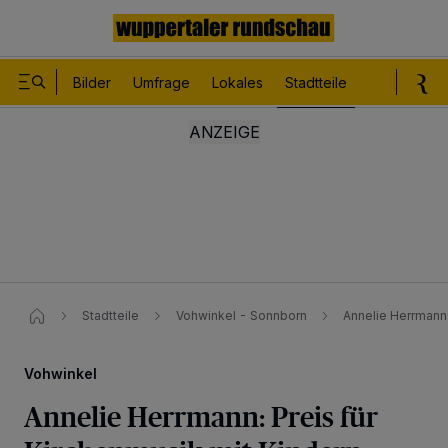
Bilder
Umfrage
Lokales
Stadtteile
Sport
Le
Stadtteile
Vohwinkel - Sonnborn
Annelie Herrmann:
Vohwinkel
Annelie Herrmann: Preis für