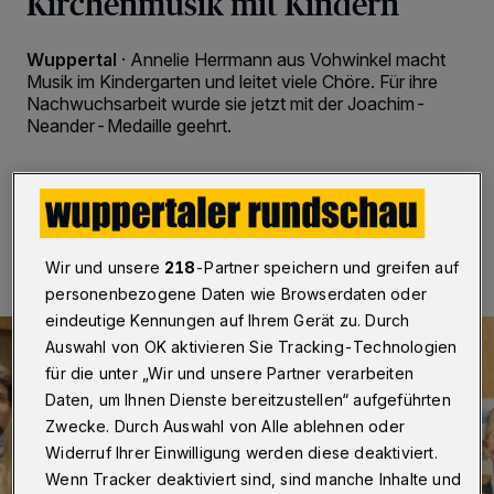
Kirchenmusik mit Kindern
Wuppertal
·
Annelie Herrmann aus Vohwinkel macht
Musik im Kindergarten und leitet viele Chöre. Für ihre
Nachwuchsarbeit wurde sie jetzt mit der Joachim-
Neander-Medaille geehrt.
06.05.2024 , 09:30 Uhr
2 Minuten Lesezeit
Wir und unsere
218
-Partner speichern und greifen auf
personenbezogene Daten wie Browserdaten oder
eindeutige Kennungen auf Ihrem Gerät zu. Durch
Auswahl von OK aktivieren Sie Tracking-Technologien
für die unter „Wir und unsere Partner verarbeiten
Daten, um Ihnen Dienste bereitzustellen“ aufgeführten
Zwecke. Durch Auswahl von Alle ablehnen oder
Widerruf Ihrer Einwilligung werden diese deaktiviert.
Wenn Tracker deaktiviert sind, sind manche Inhalte und