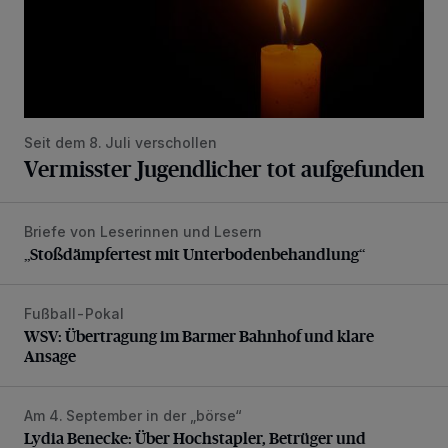
Seit dem 8. Juli verschollen
Vermisster Jugendlicher tot aufgefunden
Briefe von Leserinnen und Lesern
„Stoßdämpfertest mit Unterbodenbehandlung“
„Stoßdämpfertest mit Unterbodenbehandlung“
Fußball-Pokal
WSV: Übertragung im Barmer Bahnhof und klare Ansage
WSV: Übertragung im Barmer Bahnhof und klare
Ansage
Am 4. September in der „börse“
Lydia Benecke: Über Hochstapler, Betrüger und Blender
Lydia Benecke: Über Hochstapler, Betrüger und