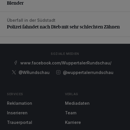
Blender
Überfall in der Südstadt
Polizei fahndet nach Dieb mit sehr schlechten Zähnen
Polizei fahndet nach Dieb mit sehr schlechten Zähnen
SOZIALE MEDIEN
www.facebook.com/WuppertalerRundschau/
@WRundschau
@wuppertalerrundschau
SERVICES
VERLAG
Reklamation
Mediadaten
Inserieren
Team
Trauerportal
Karriere