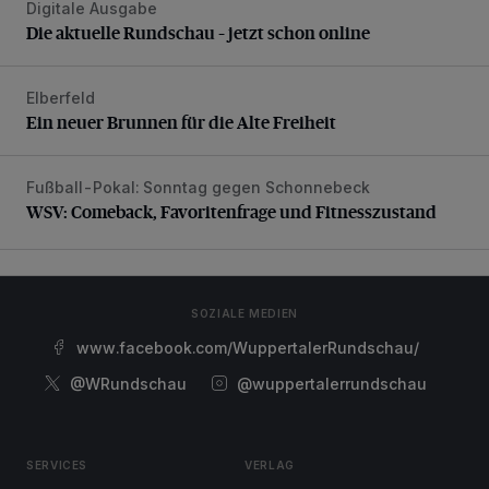
Digitale Ausgabe
Die aktuelle Rundschau – jetzt schon online
Die aktuelle Rundschau – jetzt schon online
Elberfeld
Ein neuer Brunnen für die Alte Freiheit
Ein neuer Brunnen für die Alte Freiheit
Fußball-Pokal: Sonntag gegen Schonnebeck
WSV: Comeback, Favoritenfrage und Fitnesszustand
WSV: Comeback, Favoritenfrage und Fitnesszustand
SOZIALE MEDIEN
www.facebook.com/WuppertalerRundschau/
@WRundschau
@wuppertalerrundschau
SERVICES
VERLAG