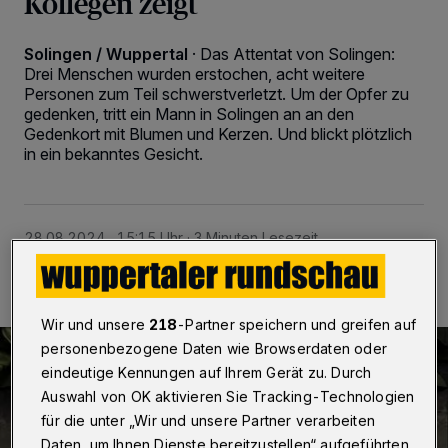
Kollegen zeigt
Solingen / Wuppertal
·
Das Attentat von Solingen:
Drei Menschen wurden erstochen, acht weitere
Personen zum Teil schwerstverletzt. Um der Opfer zu
gedenken, tritt ein Mann in Solingen an an den
Gedenkort mit Blumen und Kerzen. Und blickt plötzlich
in ein bekanntes Gesicht.
28.08.2024 , 15:15 Uhr
3 Minuten Lesezeit
Wir und unsere
218
-Partner speichern und greifen auf
personenbezogene Daten wie Browserdaten oder
eindeutige Kennungen auf Ihrem Gerät zu. Durch
Auswahl von OK aktivieren Sie Tracking-Technologien
für die unter „Wir und unsere Partner verarbeiten
Daten, um Ihnen Dienste bereitzustellen“ aufgeführten