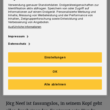
A
ls Jörg Neef am Samstag an der
Verwendung genauer Standortdaten. Endgeräteeigenschaften zur
Gedenkstätte am Solinger Fronhof steht,
Identifikation aktiv abfragen. Speichern von oder Zugriff auf
Informationen auf einem Endgerät. Personalisierte Werbung und
Inhalte, Messung von Werbeleistung und der Performance von
kann er es nicht fassen: Auf dem gerahmten
Inhalten, Zielgruppenforschung sowie Entwicklung und
Verbesserung von Angeboten.
Bild, das jemand dort aufgestellt hat, erkennt
Ausführliche Informationen
er inmitten unzähliger Blumen seinen
Impressum
langjährigen Arbeitskollegen. „Ich wollte eine
Datenschutz
Kerze abstellen und dann schaue ich plötzlich
auf das Foto“, spricht Neef über den Moment,
Einstellungen
als er in das Gesicht von Stefan S. (67) schaut.
Sein Kollege soll eines der drei Opfer des
OK
terroristischen Anschlags auf dem Solinger
Stadtfest
sein, den kurz darauf der IS für sich
Alle ablehnen
reklamierte?
Jörg Neef ist fassungslos, in seinem Kopf geht