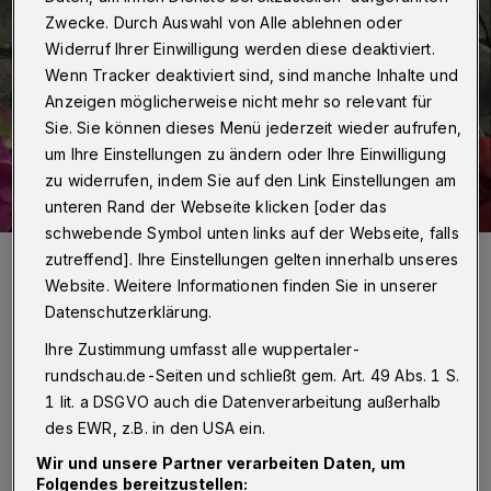
Zwecke. Durch Auswahl von Alle ablehnen oder
Widerruf Ihrer Einwilligung werden diese deaktiviert.
Wenn Tracker deaktiviert sind, sind manche Inhalte und
Anzeigen möglicherweise nicht mehr so relevant für
Sie. Sie können dieses Menü jederzeit wieder aufrufen,
um Ihre Einstellungen zu ändern oder Ihre Einwilligung
zu widerrufen, indem Sie auf den Link Einstellungen am
unteren Rand der Webseite klicken [oder das
schwebende Symbol unten links auf der Webseite, falls
Mitten zwischen Blumen und Kerzen am Gedenkort für die Solinger
zutreffend]. Ihre Einstellungen gelten innerhalb unseres
Opfer steht da plötzlich das Bild des Kollegen.
Website. Weitere Informationen finden Sie in unserer
Foto: privat
Datenschutzerklärung.
Ihre Zustimmung umfasst alle wuppertaler-
rundschau.de-Seiten und schließt gem. Art. 49 Abs. 1 S.
1 lit. a DSGVO auch die Datenverarbeitung außerhalb
des EWR, z.B. in den USA ein.
Von Sabine Maguire
Wir und unsere Partner verarbeiten Daten, um
Folgendes bereitzustellen: