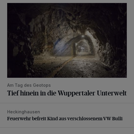
Tief hinein in die Wuppertaler Unterwelt
Am Tag des Geotops
Tief hinein in die Wuppertaler Unterwelt
Heckinghausen
Feuerwehr befreit Kind aus verschlossenem VW Bulli
Feuerwehr befreit Kind aus verschlossenem VW Bulli