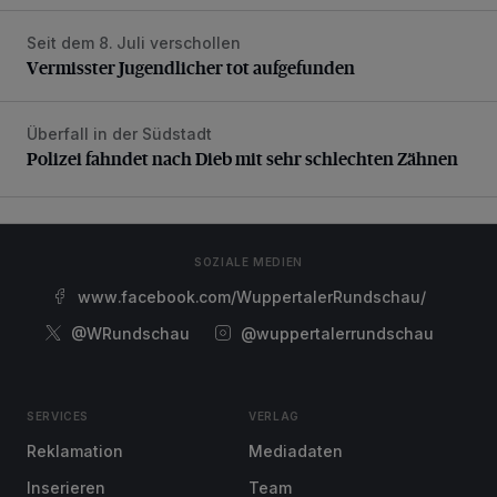
Seit dem 8. Juli verschollen
Vermisster Jugendlicher tot aufgefunden
Vermisster Jugendlicher tot aufgefunden
Überfall in der Südstadt
Polizei fahndet nach Dieb mit sehr schlechten Zähnen
Polizei fahndet nach Dieb mit sehr schlechten Zähnen
SOZIALE MEDIEN
www.facebook.com/WuppertalerRundschau/
@WRundschau
@wuppertalerrundschau
SERVICES
VERLAG
Reklamation
Mediadaten
Inserieren
Team