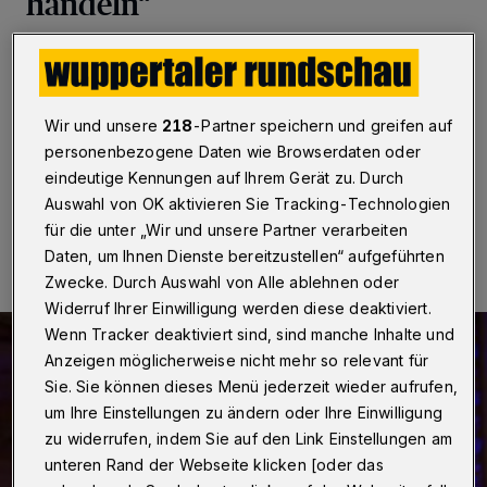
handeln“
Wuppertal
·
Die Bergische IHK und die
Kreishandwerkerschaft Solingen-Wuppertal trauern um
die Opfer des Terroranschlags auf dem Fest zum
Solinger Stadtjubiläum – und fordern Konsequenzen.
Wir und unsere
218
-Partner speichern und greifen auf
personenbezogene Daten wie Browserdaten oder
eindeutige Kennungen auf Ihrem Gerät zu. Durch
Auswahl von OK aktivieren Sie Tracking-Technologien
27.08.2024 , 09:30 Uhr
Eine Minute Lesezeit
für die unter „Wir und unsere Partner verarbeiten
Daten, um Ihnen Dienste bereitzustellen“ aufgeführten
Zwecke. Durch Auswahl von Alle ablehnen oder
Widerruf Ihrer Einwilligung werden diese deaktiviert.
Wenn Tracker deaktiviert sind, sind manche Inhalte und
Anzeigen möglicherweise nicht mehr so relevant für
Sie. Sie können dieses Menü jederzeit wieder aufrufen,
um Ihre Einstellungen zu ändern oder Ihre Einwilligung
zu widerrufen, indem Sie auf den Link Einstellungen am
unteren Rand der Webseite klicken [oder das