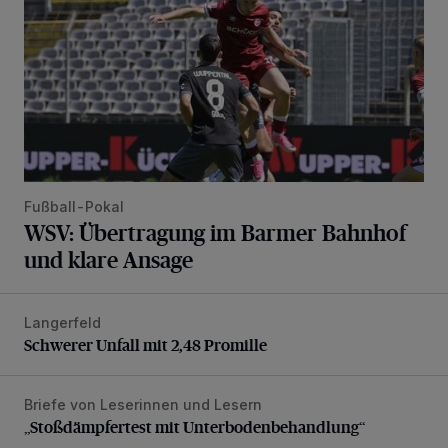
Fußball-Pokal
WSV: Übertragung im Barmer Bahnhof
und klare Ansage
Langerfeld
Schwerer Unfall mit 2,48 Promille
Schwerer Unfall mit 2,48 Promille
Briefe von Leserinnen und Lesern
„Stoßdämpfertest mit Unterbodenbehandlung“
„Stoßdämpfertest mit Unterbodenbehandlung“