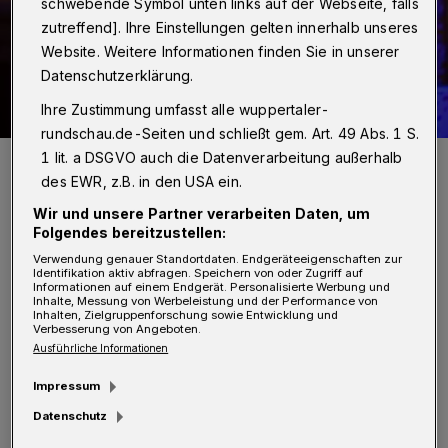
schwebende Symbol unten links auf der Webseite, falls
zutreffend]. Ihre Einstellungen gelten innerhalb unseres
Website. Weitere Informationen finden Sie in unserer
Datenschutzerklärung.
Ihre Zustimmung umfasst alle wuppertaler-
rundschau.de-Seiten und schließt gem. Art. 49 Abs. 1 S.
1 lit. a DSGVO auch die Datenverarbeitung außerhalb
IHK-Präsident Henner Pasch (Archivbild).
Foto: Malte Reiter
des EWR, z.B. in den USA ein.
Wir und unsere Partner verarbeiten Daten, um
Folgendes bereitzustellen:
Verwendung genauer Standortdaten. Endgeräteeigenschaften zur
Identifikation aktiv abfragen. Speichern von oder Zugriff auf
Informationen auf einem Endgerät. Personalisierte Werbung und
Inhalte, Messung von Werbeleistung und der Performance von
„Wir sind tief betroffen und erschüttert
Inhalten, Zielgruppenforschung sowie Entwicklung und
Verbesserung von Angeboten.
angesichts der Todesopfer und der verletzten
Ausführliche Informationen
Menschen“, so IHK-Präsident Henner Pasch,
Impressum
Kreishandwerksmeister Arnd Krüger und IHK-
Datenschutz
Hauptgeschäftsführer Michael Wenge.