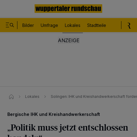
Bilder
Umfrage
Lokales
Stadtteile
Sport
Le
Lokales
Solingen: IHK und Kreishandwerkerschaft ford
Bergische IHK und Kreishandwerkerschaft
„Politik muss jetzt entschlossen