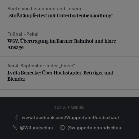
Briefe von Leserinnen und Lesern
„Stoßdämpfertest mit Unterbodenbehandlung“
„Stoßdämpfertest mit Unterbodenbehandlung“
Fußball-Pokal
WSV: Übertragung im Barmer Bahnhof und klare Ansage
WSV: Übertragung im Barmer Bahnhof und klare
Ansage
Am 4. September in der „börse“
Lydia Benecke: Über Hochstapler, Betrüger und Blender
Lydia Benecke: Über Hochstapler, Betrüger und
Blender
SOZIALE MEDIEN
www.facebook.com/WuppertalerRundschau/
@WRundschau
@wuppertalerrundschau