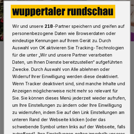
Wir und unsere
218
-Partner speichern und greifen auf
personenbezogene Daten wie Browserdaten oder
eindeutige Kennungen auf Ihrem Gerät zu. Durch
Pfarrer Joachim Hall.
Auswahl von OK aktivieren Sie Tracking-Technologien
Foto: Joachim Hall
für die unter „Wir und unsere Partner verarbeiten
Daten, um Ihnen Dienste bereitzustellen“ aufgeführten
Zwecke. Durch Auswahl von Alle ablehnen oder
Widerruf Ihrer Einwilligung werden diese deaktiviert.
Wenn Tracker deaktiviert sind, sind manche Inhalte und
Von Sabine Damaschke
Anzeigen möglicherweise nicht mehr so relevant für
Sie. Sie können dieses Menü jederzeit wieder aufrufen,
A
um Ihre Einstellungen zu ändern oder Ihre Einwilligung
ls Joachim Hall vor rund 20 Jahren
zu widerrufen, indem Sie auf den Link Einstellungen am
Gemeindepfarrer wurde, plagte ihn kurz
unteren Rand der Webseite klicken [oder das
vor Weihnachten immer wieder ein Traum:
schwebende Symbol unten links auf der Webseite, falls
zutreffend]. Ihre Einstellungen gelten innerhalb unseres