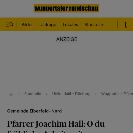
Bilder
Umfrage
Lokales
Stadtteile
Sport
Le
Stadtteile
Uellendahl - Dönberg
Wuppertaler Pfarre
Gemeinde Elberfeld-Nord
Pfarrer Joachim Hall: O du