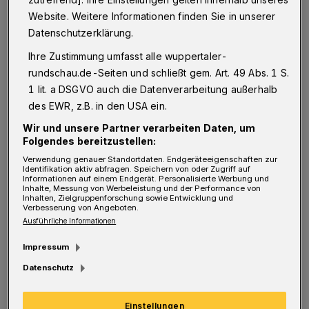
„Ich kam zum Heiligabend-Gottesdienst in
Website. Weitere Informationen finden Sie in unserer
eine halb leere Kirche und wunderte mich,
Datenschutzerklärung.
dass so wenig Menschen da waren. Und dann
Ihre Zustimmung umfasst alle wuppertaler-
entdeckte ich auch noch, dass ich meine
rundschau.de-Seiten und schließt gem. Art. 49 Abs. 1 S.
Tasche mit dem Predigtmanuskript vergessen
1 lit. a DSGVO auch die Datenverarbeitung außerhalb
des EWR, z.B. in den USA ein.
hatte.“
Wir und unsere Partner verarbeiten Daten, um
Folgendes bereitzustellen:
Der Albtraum schlechthin für einen Pfarrer,
Verwendung genauer Standortdaten. Endgeräteeigenschaften zur
denn in keiner Zeit des Jahres sind die Kirchen
Identifikation aktiv abfragen. Speichern von oder Zugriff auf
Informationen auf einem Endgerät. Personalisierte Werbung und
gewöhnlich so voll wie an Weihnachten. Und
Inhalte, Messung von Werbeleistung und der Performance von
Inhalten, Zielgruppenforschung sowie Entwicklung und
selten sind die Erwartungen an einen rundum
Verbesserung von Angeboten.
Ausführliche Informationen
schönen und ermutigenden Gottesdienst mit
einer guten Predigt so hoch. „Auch heute noch
Impressum
stehe ich vor den Weihnachtsgottesdiensten
Datenschutz
unter einer gewissen Spannung, aber das
Einstellungen