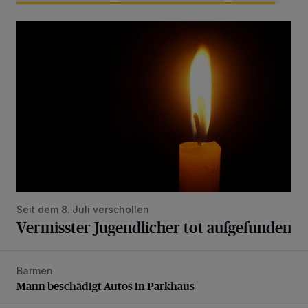
Vermisster Jugendlicher tot aufgefunden
Seit dem 8. Juli verschollen
Vermisster Jugendlicher tot aufgefunden
Barmen
Mann beschädigt Autos in Parkhaus
Mann beschädigt Autos in Parkhaus