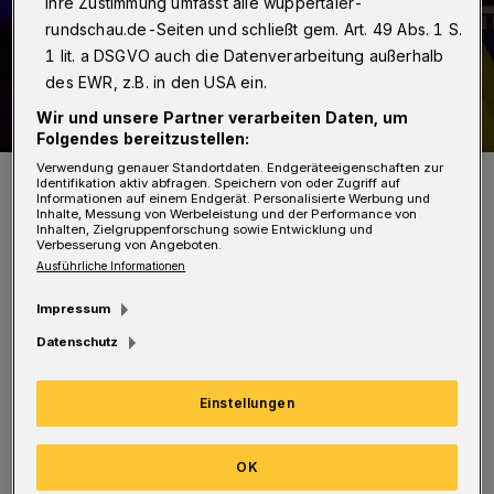
Ihre Zustimmung umfasst alle wuppertaler-
rundschau.de-Seiten und schließt gem. Art. 49 Abs. 1 S.
1 lit. a DSGVO auch die Datenverarbeitung außerhalb
des EWR, z.B. in den USA ein.
Wir und unsere Partner verarbeiten Daten, um
Folgendes bereitzustellen:
Verwendung genauer Standortdaten. Endgeräteeigenschaften zur
Symbolbild.
Identifikation aktiv abfragen. Speichern von oder Zugriff auf
Foto: Christoph Petersen
Informationen auf einem Endgerät. Personalisierte Werbung und
Inhalte, Messung von Werbeleistung und der Performance von
Inhalten, Zielgruppenforschung sowie Entwicklung und
Verbesserung von Angeboten.
Ausführliche Informationen
Impressum
D
ie Buslinien in Fahrtrichtung Elberfeld
Datenschutz
werden über die Hainstraße umgeleitet.
Betroffen sind die Linien 647, 649 und SB69
Einstellungen
sowie die E-Wagen E850, E841 und E871. Die
OK
Haltestellen Am neuen Hessen, Kuckelsberg,