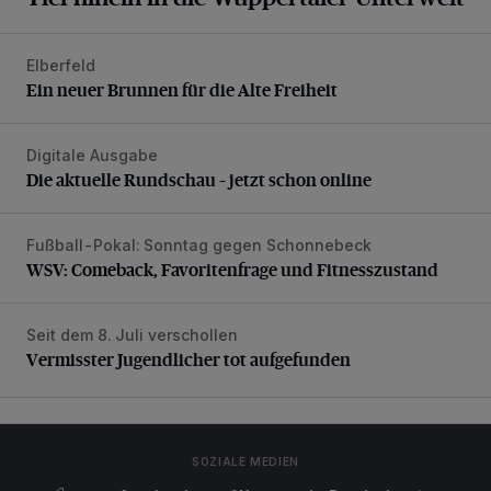
Elberfeld
Ein neuer Brunnen für die Alte Freiheit
Ein neuer Brunnen für die Alte Freiheit
Digitale Ausgabe
Die aktuelle Rundschau – jetzt schon online
Die aktuelle Rundschau – jetzt schon online
Fußball-Pokal: Sonntag gegen Schonnebeck
WSV: Comeback, Favoritenfrage und Fitnesszustand
WSV: Comeback, Favoritenfrage und Fitnesszustand
Seit dem 8. Juli verschollen
Vermisster Jugendlicher tot aufgefunden
Vermisster Jugendlicher tot aufgefunden
SOZIALE MEDIEN