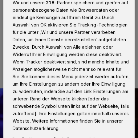
gesperrt
Wir und unsere
218
-Partner speichern und greifen auf
personenbezogene Daten wie Browserdaten oder
Wuppertal
·
Wegen der Schneelast auf den Bäumen
eindeutige Kennungen auf Ihrem Gerät zu. Durch
hat die Stadt Wuppertal die Nevigeser Straße am
Auswahl von OK aktivieren Sie Tracking-Technologien
Freitag (10. Januar 2025) zwischen Westfalenweg
für die unter „Wir und unsere Partner verarbeiten
und Gabelpunkt bergabwärts gesperrt.
Daten, um Ihnen Dienste bereitzustellen“ aufgeführten
Zwecke. Durch Auswahl von Alle ablehnen oder
Widerruf Ihrer Einwilligung werden diese deaktiviert.
10.01.2025 , 14:55 Uhr
Eine Minute Lesezeit
Wenn Tracker deaktiviert sind, sind manche Inhalte und
Anzeigen möglicherweise nicht mehr so relevant für
Sie. Sie können dieses Menü jederzeit wieder aufrufen,
um Ihre Einstellungen zu ändern oder Ihre Einwilligung
zu widerrufen, indem Sie auf den Link Einstellungen am
unteren Rand der Webseite klicken [oder das
schwebende Symbol unten links auf der Webseite, falls
zutreffend]. Ihre Einstellungen gelten innerhalb unseres
Website. Weitere Informationen finden Sie in unserer
Datenschutzerklärung.