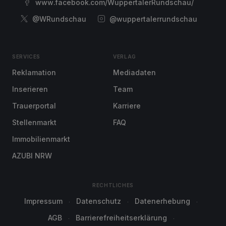
www.facebook.com/WuppertalerRundschau/
@WRundschau
@wuppertalerrundschau
SERVICES
VERLAG
Reklamation
Mediadaten
Inserieren
Team
Trauerportal
Karriere
Stellenmarkt
FAQ
Immobilienmarkt
AZUBI NRW
RECHTLICHES
Impressum
Datenschutz
Datenerhebung
AGB
Barrierefreiheitserklärung