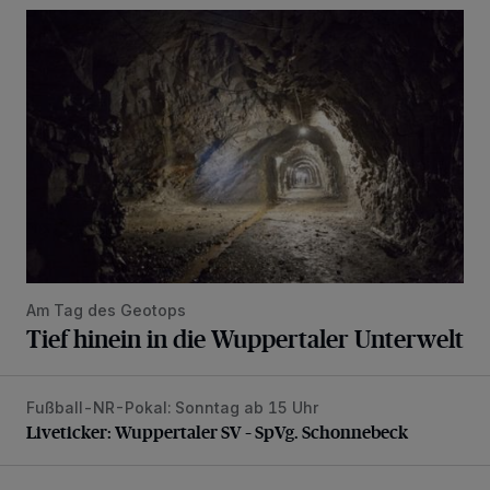
Tief hinein in die Wuppertaler Unterwelt
Am Tag des Geotops
Tief hinein in die Wuppertaler Unterwelt
Fußball-NR-Pokal: Sonntag ab 15 Uhr
Liveticker: Wuppertaler SV – SpVg. Schonnebeck
Liveticker: Wuppertaler SV – SpVg. Schonnebeck