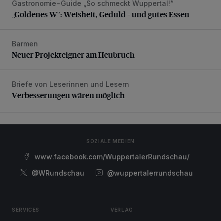
Gastronomie-Guide „So schmeckt Wuppertal!“
„Goldenes W“: Weisheit, Geduld – und gutes Essen
„Goldenes W“: Weisheit, Geduld – und gutes Essen
Barmen
Neuer Projekteigner am Heubruch
Neuer Projekteigner am Heubruch
Briefe von Leserinnen und Lesern
Verbesserungen wären möglich
Verbesserungen wären möglich
SOZIALE MEDIEN
www.facebook.com/WuppertalerRundschau/
@WRundschau
@wuppertalerrundschau
SERVICES
VERLAG