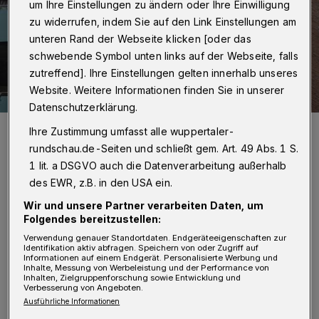
um Ihre Einstellungen zu ändern oder Ihre Einwilligung
zu widerrufen, indem Sie auf den Link Einstellungen am
unteren Rand der Webseite klicken [oder das
schwebende Symbol unten links auf der Webseite, falls
zutreffend]. Ihre Einstellungen gelten innerhalb unseres
Website. Weitere Informationen finden Sie in unserer
Datenschutzerklärung.
Das Fenster überstand die Verpuffung nicht.
Ihre Zustimmung umfasst alle wuppertaler-
Foto: Christoph Petersen
rundschau.de-Seiten und schließt gem. Art. 49 Abs. 1 S.
1 lit. a DSGVO auch die Datenverarbeitung außerhalb
des EWR, z.B. in den USA ein.
Wir und unsere Partner verarbeiten Daten, um
Folgendes bereitzustellen:
D
er Anrufer nahm die nach wenigen
Verwendung genauer Standortdaten. Endgeräteeigenschaften zur
Identifikation aktiv abfragen. Speichern von oder Zugriff auf
Minuten eintreffenden Einsatzkräfte der
Informationen auf einem Endgerät. Personalisierte Werbung und
Inhalte, Messung von Werbeleistung und der Performance von
Berufsfeuerwehr aus Barmen vor der Tür des
Inhalten, Zielgruppenforschung sowie Entwicklung und
Verbesserung von Angeboten.
Hauses in Empfang und teilte ihnen mit, was
Ausführliche Informationen