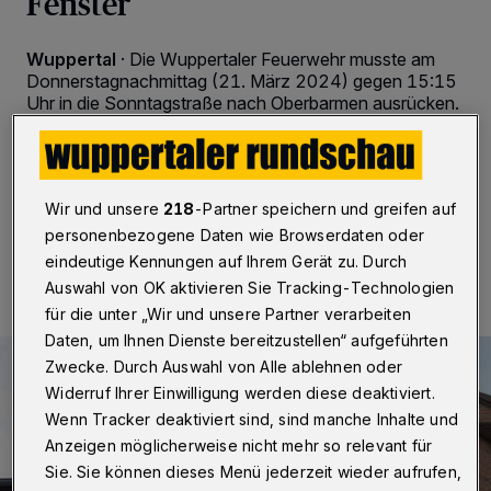
Fenster
Wuppertal
·
Die Wuppertaler Feuerwehr musste am
Donnerstagnachmittag (21. März 2024) gegen 15:15
Uhr in die Sonntagstraße nach Oberbarmen ausrücken.
Von dort war ein „explosionsartiges Geschehen“ in
einem Mehrfamilienhaus gemeldet worden.
Wir und unsere
218
-Partner speichern und greifen auf
personenbezogene Daten wie Browserdaten oder
21.03.2024 , 21:54 Uhr
Eine Minute Lesezeit
eindeutige Kennungen auf Ihrem Gerät zu. Durch
Auswahl von OK aktivieren Sie Tracking-Technologien
für die unter „Wir und unsere Partner verarbeiten
Daten, um Ihnen Dienste bereitzustellen“ aufgeführten
Zwecke. Durch Auswahl von Alle ablehnen oder
Widerruf Ihrer Einwilligung werden diese deaktiviert.
Wenn Tracker deaktiviert sind, sind manche Inhalte und
Anzeigen möglicherweise nicht mehr so relevant für
Sie. Sie können dieses Menü jederzeit wieder aufrufen,