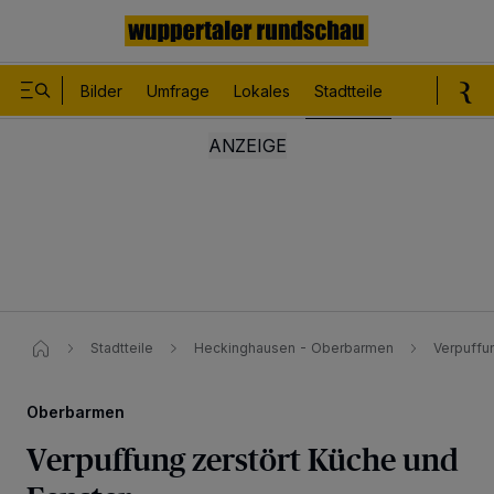
Bilder
Umfrage
Lokales
Stadtteile
Sport
Le
Stadtteile
Heckinghausen - Oberbarmen
Verpuffu
Oberbarmen
Verpuffung zerstört Küche und