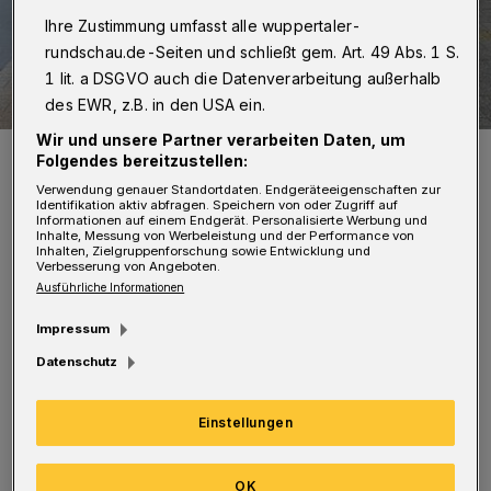
Ihre Zustimmung umfasst alle wuppertaler-
rundschau.de-Seiten und schließt gem. Art. 49 Abs. 1 S.
1 lit. a DSGVO auch die Datenverarbeitung außerhalb
des EWR, z.B. in den USA ein.
Wir und unsere Partner verarbeiten Daten, um
Die Polizei sicherte die Spuren.
Folgendes bereitzustellen:
Foto: Christoph Petersen
Verwendung genauer Standortdaten. Endgeräteeigenschaften zur
Identifikation aktiv abfragen. Speichern von oder Zugriff auf
Informationen auf einem Endgerät. Personalisierte Werbung und
Inhalte, Messung von Werbeleistung und der Performance von
Inhalten, Zielgruppenforschung sowie Entwicklung und
Verbesserung von Angeboten.
Ausführliche Informationen
Ein 18-Jähriger wollte gegen 12:30 Uhr mit
Impressum
seinem Fiat mit Mettmanner Kennzeichen von
Datenschutz
der Fahrbahn nach rechts in Richtung einer
Einfahrt abbiegen. Dabei übersah er die
Einstellungen
Radfahrerin, es kam zum Zusammenstoß. Die
Frau stürzte und zog sich leichte Verletzungen
OK