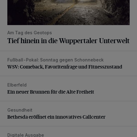
Am Tag des Geotops
Tief hinein in die Wuppertaler Unterwelt
Fußball-Pokal: Sonntag gegen Schonnebeck
WSV: Comeback, Favoritenfrage und Fitnesszustand
WSV: Comeback, Favoritenfrage und Fitnesszustand
Elberfeld
Ein neuer Brunnen für die Alte Freiheit
Ein neuer Brunnen für die Alte Freiheit
Gesundheit
Bethesda eröffnet ein innovatives Callcenter
Bethesda eröffnet ein innovatives Callcenter
Digitale Ausgabe
Die aktuelle Rundschau – jetzt schon online