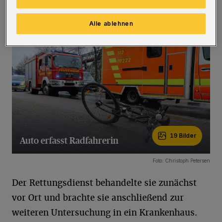
zu.
(Bilder)
Alle ablehnen
19 Bilder
Auto erfasst Radfahrerin
19 Bilder
Foto: Christoph Petersen
Der Rettungsdienst behandelte sie zunächst
vor Ort und brachte sie anschließend zur
weiteren Untersuchung in ein Krankenhaus.