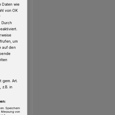
e Daten wie
ahl von OK
r
. Durch
aktiviert.
erweise
frufen, um
e auf den
ebende
elten
 gem. Art.
z.B. in
en:
gen. Speichern
e, Messung von