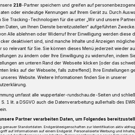
unsere
218
-Partner speichern und greifen auf personenbezogen
aten oder eindeutige Kennungen auf Ihrem Gerät zu. Durch Ausw
n Sie Tracking-Technologien für die unter „Wir und unsere Partne
nstadt
Elberfelder City: Archäologische Funde im Schaufenster
en Daten, um Ihnen Dienste bereitzustellen“ aufgeführten Zwecke
on Alle ablehnen oder Widerruf Ihrer Einwilligung werden diese de
cker deaktiviert sind, sind manche Inhalte und Anzeigen möglich
r so relevant für Sie. Sie können dieses Menü jederzeit wieder au
tellungen zu ändern oder Ihre Einwilligung zu widerrufen, indem Si
che Funde im
stellungen am unteren Rand der Webseite klicken [oder das schw
ten links auf der Webseite, falls zutreffend]. Ihre Einstellungen g
r
 unseres Website. Weitere Informationen finden Sie in unserer
utzerklärung.
immung umfasst alle wuppertaler-rundschau.de-Seiten und schließt
büro in der Elberfelder Schwanenstraße
 S. 1 lit. a DSGVO auch die Datenverarbeitung außerhalb des EWR, 
che Funde. Sie waren während der
ein.
ndlerinnen und -kundlern entdeckt
unsere Partner verarbeiten Daten, um Folgendes bereitzustell
 genauer Standortdaten. Endgeräteeigenschaften zur Identifikation aktiv abfra
griff auf Informationen auf einem Endgerät. Personalisierte Werbung und Inhalt