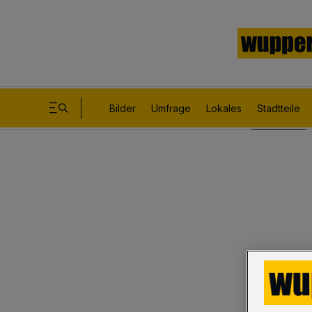
Bilder
Umfrage
Lokales
Stadtteile