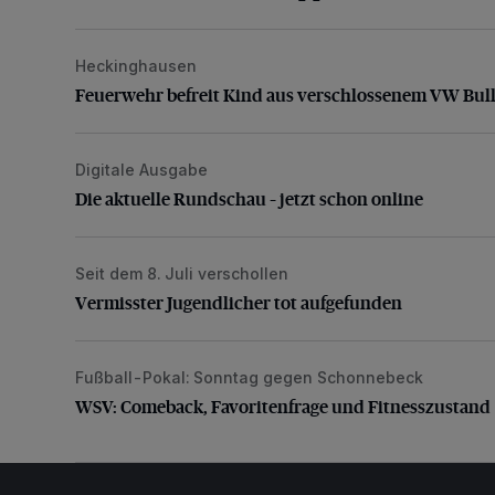
Heckinghausen
Feuerwehr befreit Kind aus verschlossenem VW Bulli
Feuerwehr befreit Kind aus verschlossenem VW Bull
Digitale Ausgabe
Die aktuelle Rundschau – jetzt schon online
Die aktuelle Rundschau – jetzt schon online
Seit dem 8. Juli verschollen
Vermisster Jugendlicher tot aufgefunden
Vermisster Jugendlicher tot aufgefunden
Fußball-Pokal: Sonntag gegen Schonnebeck
WSV: Comeback, Favoritenfrage und Fitnesszustan
WSV: Comeback, Favoritenfrage und Fitnesszustand