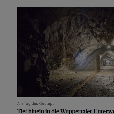
Tief hinein in die Wuppertaler Unterwelt
Am Tag des Geotops
Tief hinein in die Wuppertaler Unterwe