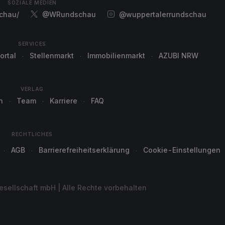
SOZIALE MEDIEN
chau/
@WRundschau
@wuppertalerrundschau
SERVICES
ortal
Stellenmarkt
Immobilienmarkt
AZUBI NRW
VERLAG
n
Team
Karriere
FAQ
RECHTLICHES
AGB
Barrierefreiheitserklärung
Cookie-Einstellungen
sellschaft mbH | Alle Rechte vorbehalten