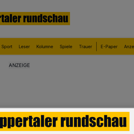
Sport
Leser
Kolumne
Spiele
Trauer
E-Paper
Anze