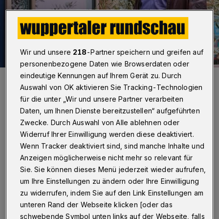
Wir und unsere
218
-Partner speichern und greifen auf
personenbezogene Daten wie Browserdaten oder
eindeutige Kennungen auf Ihrem Gerät zu. Durch
Johann Stamp vor dem Eingang.
Auswahl von OK aktivieren Sie Tracking-Technologien
Foto: Barbara Herfurth-Schlömer
für die unter „Wir und unsere Partner verarbeiten
Daten, um Ihnen Dienste bereitzustellen“ aufgeführten
Zwecke. Durch Auswahl von Alle ablehnen oder
Widerruf Ihrer Einwilligung werden diese deaktiviert.
Wenn Tracker deaktiviert sind, sind manche Inhalte und
Von Sabine Damaschke
Anzeigen möglicherweise nicht mehr so relevant für
Sie. Sie können dieses Menü jederzeit wieder aufrufen,
M
it den Worten „Gib‘ mir die Schlüssel.
um Ihre Einstellungen zu ändern oder Ihre Einwilligung
Ich bekomme das hin“, fing vor 34
zu widerrufen, indem Sie auf den Link Einstellungen am
unteren Rand der Webseite klicken [oder das
Jahren alles an. Johann Stamp war als Küster
schwebende Symbol unten links auf der Webseite, falls