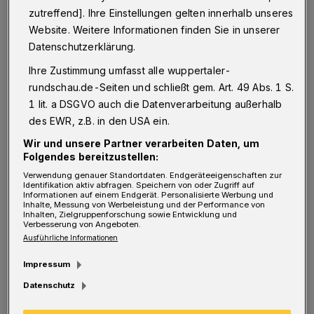
für das mehrgeschossige Gemeindehaus am
zutreffend]. Ihre Einstellungen gelten innerhalb unseres
Mühlenweg der Kirchengemeinde Gemarke
Website. Weitere Informationen finden Sie in unserer
eingestellt worden. Doch an eine Einarbeitung
Datenschutzerklärung.
sei damals nicht zu denken gewesen, erzählt
Ihre Zustimmung umfasst alle wuppertaler-
rundschau.de-Seiten und schließt gem. Art. 49 Abs. 1 S.
er. „Ich musste direkt alles selbst machen.“
1 lit. a DSGVO auch die Datenverarbeitung außerhalb
des EWR, z.B. in den USA ein.
Für den gelernten Werkzeugmacher aus
Wir und unsere Partner verarbeiten Daten, um
Siebenbürgen in Rumänien war das kein
Folgendes bereitzustellen:
Problem. Schließlich hatte er in der alten
Verwendung genauer Standortdaten. Endgeräteeigenschaften zur
Identifikation aktiv abfragen. Speichern von oder Zugriff auf
Heimat auch Haus, Hof und Garten in Schuss
Informationen auf einem Endgerät. Personalisierte Werbung und
Inhalte, Messung von Werbeleistung und der Performance von
gehalten. Mit seiner Frau und Tochter war er
Inhalten, Zielgruppenforschung sowie Entwicklung und
Verbesserung von Angeboten.
als sogenannter „Aussiedler“ nach Wuppertal
Ausführliche Informationen
gekommen – und fand über eine
Impressum
Zeitungsannonce sofort seinen Traumjob.
Datenschutz