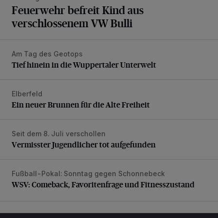
Feuerwehr befreit Kind aus
verschlossenem VW Bulli
Am Tag des Geotops
Tief hinein in die Wuppertaler Unterwelt
Tief hinein in die Wuppertaler Unterwelt
Elberfeld
Ein neuer Brunnen für die Alte Freiheit
Ein neuer Brunnen für die Alte Freiheit
Seit dem 8. Juli verschollen
Vermisster Jugendlicher tot aufgefunden
Vermisster Jugendlicher tot aufgefunden
Fußball-Pokal: Sonntag gegen Schonnebeck
WSV: Comeback, Favoritenfrage und Fitnesszustand
WSV: Comeback, Favoritenfrage und Fitnesszustand