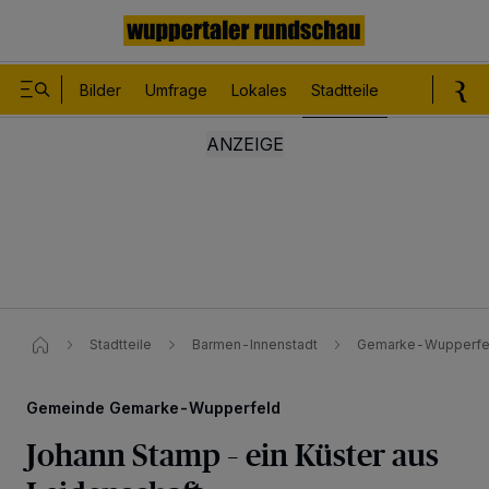
Bilder
Umfrage
Lokales
Stadtteile
Sport
Le
Stadtteile
Barmen-Innenstadt
Gemarke-Wupperfeld
Gemeinde Gemarke-Wupperfeld
Johann Stamp – ein Küster aus