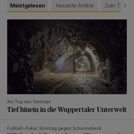
Meistgelesen
Neueste Artikel
Zum Thema
Tief hinein in die Wuppertaler Unterwelt
Am Tag des Geotops
Tief hinein in die Wuppertaler Unterwelt
Fußball-Pokal: Sonntag gegen Schonnebeck
WSV: Comeback, Favoritenfrage und Fitnesszustand