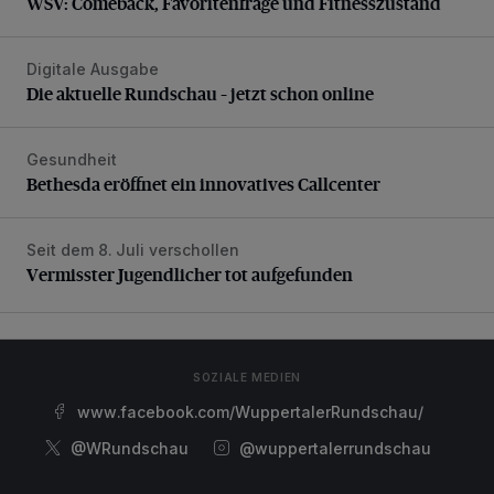
WSV: Comeback, Favoritenfrage und Fitnesszustand
Digitale Ausgabe
Die aktuelle Rundschau – jetzt schon online
Die aktuelle Rundschau – jetzt schon online
Gesundheit
Bethesda eröffnet ein innovatives Callcenter
Bethesda eröffnet ein innovatives Callcenter
Seit dem 8. Juli verschollen
Vermisster Jugendlicher tot aufgefunden
Vermisster Jugendlicher tot aufgefunden
SOZIALE MEDIEN
www.facebook.com/WuppertalerRundschau/
@WRundschau
@wuppertalerrundschau