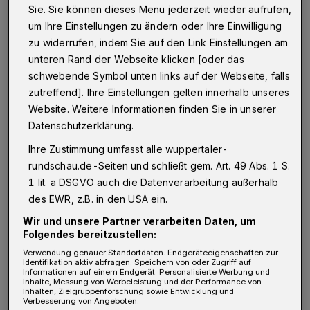
Innovation Schwebebahn einen eigenen Ort zu
Sie. Sie können dieses Menü jederzeit wieder aufrufen,
geben, war immer mein Traum. Mit dem
um Ihre Einstellungen zu ändern oder Ihre Einwilligung
zu widerrufen, indem Sie auf den Link Einstellungen am
Schwebodrom ist es uns gelungen, ein
unteren Rand der Webseite klicken [oder das
einmaliges Erlebnis zu schaffen, dass
schwebende Symbol unten links auf der Webseite, falls
Menschen von weither anziehen wird. Ich
zutreffend]. Ihre Einstellungen gelten innerhalb unseres
freue mich auf die vielen Gesichter, die nach
Website. Weitere Informationen finden Sie in unserer
Datenschutzerklärung.
dem Besuch im Schwebodrom strahlend in
unsere Stadt hinaustreten.“
Ihre Zustimmung umfasst alle wuppertaler-
rundschau.de-Seiten und schließt gem. Art. 49 Abs. 1 S.
1 lit. a DSGVO auch die Datenverarbeitung außerhalb
ISG-Geschäftsführer Thomas Helbig: „Vor elf
des EWR, z.B. in den USA ein.
Jahren ist die ISG Barmen angetreten, den
Wir und unsere Partner verarbeiten Daten, um
Werth deutlich attraktiver zu gestalten und
Folgendes bereitzustellen:
die Innenstadt zu entwickeln. Das
Verwendung genauer Standortdaten. Endgeräteeigenschaften zur
Identifikation aktiv abfragen. Speichern von oder Zugriff auf
Schwebodrom ist nach vielen anderen
Informationen auf einem Endgerät. Personalisierte Werbung und
Inhalte, Messung von Werbeleistung und der Performance von
Maßnahmen ein echter Meilenstein in der
Inhalten, Zielgruppenforschung sowie Entwicklung und
Verbesserung von Angeboten.
Entwicklung der Barmer City zu einer