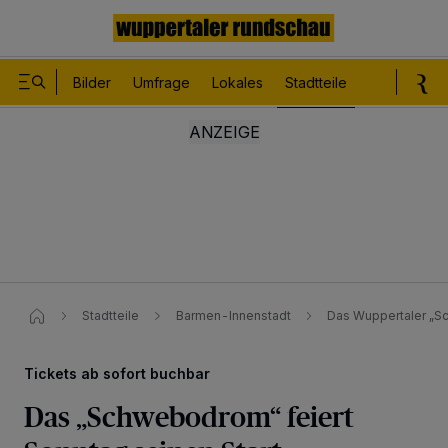
Bilder
Umfrage
Lokales
Stadtteile
Sport
Le
Stadtteile
Barmen-Innenstadt
Das Wuppertaler „Sc
Tickets ab sofort buchbar
Das „Schwebodrom“ feiert