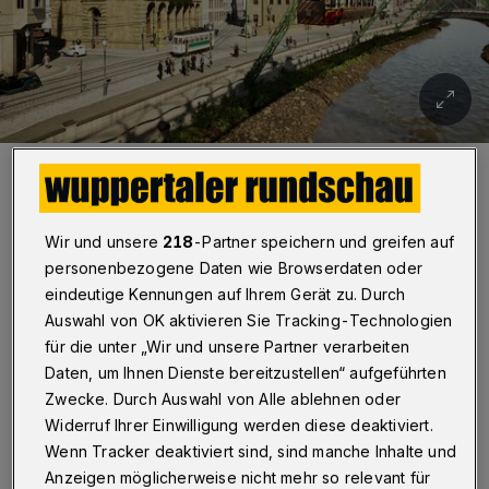
Eine der historischen Aufnahmen.
Foto: Schwebodrom
Wir und unsere
218
-Partner speichern und greifen auf
personenbezogene Daten wie Browserdaten oder
eindeutige Kennungen auf Ihrem Gerät zu. Durch
D
Auswahl von OK aktivieren Sie Tracking-Technologien
as Schwebodrom ist eine Kooperation
für die unter „Wir und unsere Partner verarbeiten
der Immobilien-Standort-
Daten, um Ihnen Dienste bereitzustellen“ aufgeführten
Gemeinschaft (ISG) Barmen-Werth sowie der
Zwecke. Durch Auswahl von Alle ablehnen oder
Widerruf Ihrer Einwilligung werden diese deaktiviert.
Wuppertal Marketing GmbH (WMG). WMG-
Wenn Tracker deaktiviert sind, sind manche Inhalte und
Geschäftsführer Martin Bang: „Der Welt-
Anzeigen möglicherweise nicht mehr so relevant für