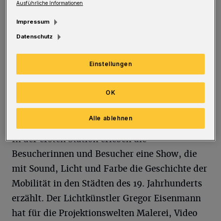
Ausführliche Informationen
attraktiven, die Menschen mit neuen Themen
Impressum
und einer neuen Ansprache begeisternden
Datenschutz
Innenstadt.“
Einstellungen
Station 1: Projektionswelten
OK
Das 19. Jahrhundert
: Städte im Wachstum –
Mobilität im Wandel
Alle ablehnen
In der ersten Station erleben die
Besucherinnen und Besucher eine Show, die
mit Sound, Licht und Farbe die Geschichte der
Mobilität in den Städten des 19. Jahrhunderts
erzählt. Der Lichtkünstler Gregor Eisenmann
hat für die Projektionswelten Malerei, Video