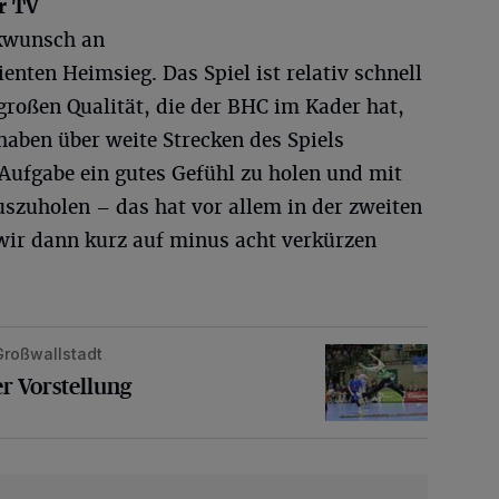
r TV
wunsch an
nten Heimsieg. Das Spiel ist relativ schnell
 großen Qualität, die der BHC im Kader hat,
haben über weite Strecken des Spiels
 Aufgabe ein gutes Gefühl zu holen und mit
szuholen – das hat vor allem in der zweiten
 wir dann kurz auf minus acht verkürzen
Großwallstadt
ellung
r Vorstellung