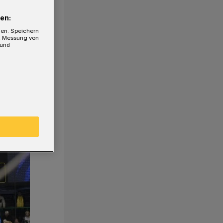
en:
gen. Speichern
e, Messung von
 und