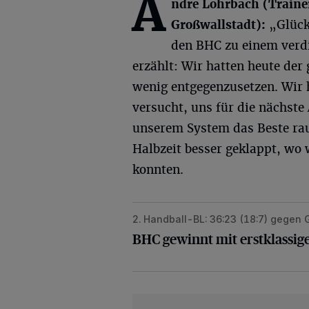
A
ndre Lohrbach (Traine
Großwallstadt):
„Glück
den BHC zu einem verdie
erzählt: Wir hatten heute der
wenig entgegenzusetzen. Wir 
versucht, uns für die nächste
unserem System das Beste rau
Halbzeit besser geklappt, wo
konnten.
2. Handball-BL: 36:23 (18:7) gegen 
BHC gewinnt mit erstklassiger Vorst
BHC gewinnt mit erstklassige