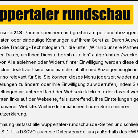
e Stimmen nach dem BHC-Spiel gegen den TV Großwallstadt
unsere
218
-Partner speichern und greifen auf personenbezogen
aten oder eindeutige Kennungen auf Ihrem Gerät zu. Durch Ausw
n Sie Tracking-Technologien für die unter „Wir und unsere Partne
en Daten, um Ihnen Dienste bereitzustellen“ aufgeführten Zwecke
tz: „Macht uns als
on Alle ablehnen oder Widerruf Ihrer Einwilligung werden diese de
cker deaktiviert sind, sind manche Inhalte und Anzeigen möglich
stolz“
r so relevant für Sie. Sie können dieses Menü jederzeit wieder au
tellungen zu ändern oder Ihre Einwilligung zu widerrufen, indem Si
stellungen am unteren Rand der Webseite klicken [oder das schw
ten links auf der Webseite, falls zutreffend]. Ihre Einstellungen g
te der Handball-Zweitligist BHC gegen den
 unseres Website. Weitere Informationen finden Sie in unserer
anche“ für die Hinspiel-Niederlage und
utzerklärung.
lenführung. Beides gelang eindrucksvoll.
immung umfasst alle wuppertaler-rundschau.de-Seiten und schließt
rtaler-Uni-Halle.
 S. 1 lit. a DSGVO auch die Datenverarbeitung außerhalb des EWR, 