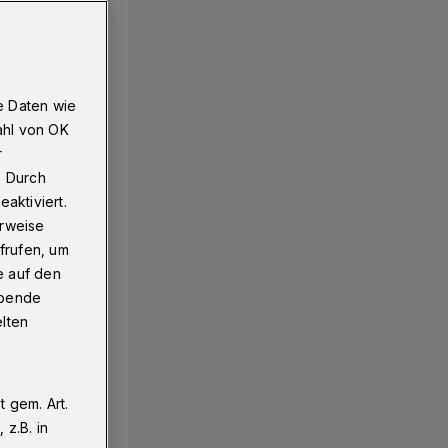
e Daten wie
ahl von OK
r
. Durch
aktiviert.
erweise
frufen, um
e auf den
ebende
elten
 gem. Art.
z.B. in