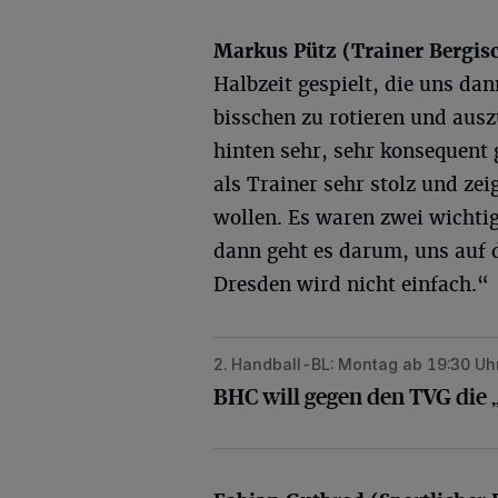
Markus Pütz (Trainer Bergis
Halbzeit gespielt, die uns dan
bisschen zu rotieren und ausz
hinten sehr, sehr konsequent 
als Trainer sehr stolz und ze
wollen. Es waren zwei wichtig
dann geht es darum, uns auf 
Dresden wird nicht einfach.“
2. Handball-BL: Montag ab 19:30 Uh
BHC will gegen den TVG die „Reva
BHC will gegen den TVG die 