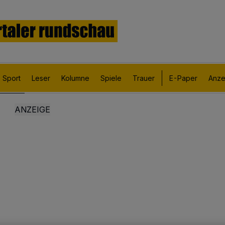
Sport
Leser
Kolumne
Spiele
Trauer
E-Paper
Anze