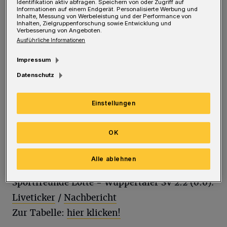
Identifikation aktiv abfragen. Speichern von oder Zugriff auf
Informationen auf einem Endgerät. Personalisierte Werbung und
1. Regionalliga, Männer:
Inhalte, Messung von Werbeleistung und der Performance von
Inhalten, Zielgruppenforschung sowie Entwicklung und
Südwest Baskets Wuppertal - BG Kamp-
Verbesserung von Angeboten.
Lintfort 73:70
Ausführliche Informationen
Barmer TV - DJK Adler Frintrop 67:82
Impressum
Datenschutz
Regionalliga, Frauen:
Barmer TV - Dragons Rhöndorf 47:65
Einstellungen
OK
Fußball:
Alle ablehnen
Regionalliga:
Sportfreunde Lotte - Wuppertaler SV 2:2 (0:0).
Liveticker
/
Nachbericht
Zur Tabelle:
hier klicken!