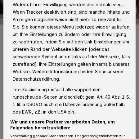
Widerruf Ihrer Einwilligung werden diese deaktiviert.
Wenn Tracker deaktiviert sind, sind manche Inhalte und
Anzeigen möglicherweise nicht mehr so relevant für
Sie. Sie können dieses Menü jederzeit wieder aufrufen,
Kann der RSC auch im Europapokal mit seinen Fans jubeln?
um Ihre Einstellungen zu ändern oder Ihre Einwilligung
Foto: Dirk Freund
zu widerrufen, indem Sie auf den Link Einstellungen am
unteren Rand der Webseite klicken [oder das
schwebende Symbol unten links auf der Webseite, falls
zutreffend]. Ihre Einstellungen gelten innerhalb unseres
Website. Weitere Informationen finden Sie in unserer
R
ollhockey:
Datenschutzerklärung.
Ihre Zustimmung umfasst alle wuppertaler-
Europapokal, Vorrunde, Rückspiel:
rundschau.de-Seiten und schließt gem. Art. 49 Abs. 1 S.
RSC Cronenberg - La Vendeenne 1:3 (Hinspiel
1 lit. a DSGVO auch die Datenverarbeitung außerhalb
des EWR, z.B. in den USA ein.
6:8)
Wir und unsere Partner verarbeiten Daten, um
Folgendes bereitzustellen:
Basketball:
Verwendung genauer Standortdaten. Endgeräteeigenschaften zur