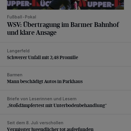
Fußball-Pokal
WSV: Übertragung im Barmer Bahnhof
und klare Ansage
Langerfeld
Schwerer Unfall mit 2,48 Promille
Schwerer Unfall mit 2,48 Promille
Barmen
Mann beschädigt Autos in Parkhaus
Mann beschädigt Autos in Parkhaus
Briefe von Leserinnen und Lesern
„Stoßdämpfertest mit Unterbodenbehandlung“
„Stoßdämpfertest mit Unterbodenbehandlung“
Seit dem 8. Juli verschollen
Vermisster Jugendlicher tot aufgefunden
Vermisster Jugendlicher tot aufgefunden