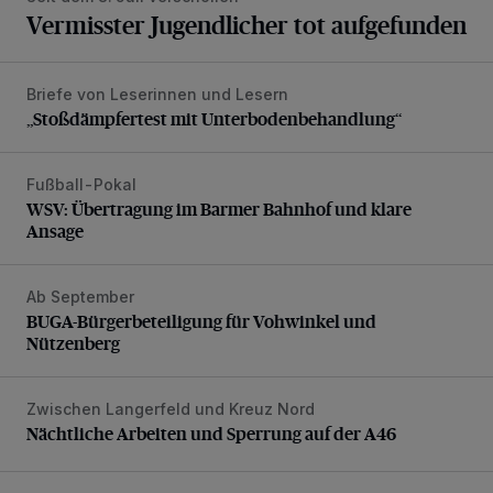
Vermisster Jugendlicher tot aufgefunden
Briefe von Leserinnen und Lesern
„Stoßdämpfertest mit Unterbodenbehandlung“
„Stoßdämpfertest mit Unterbodenbehandlung“
Fußball-Pokal
WSV: Übertragung im Barmer Bahnhof und klare Ansage
WSV: Übertragung im Barmer Bahnhof und klare
Ansage
Ab September
BUGA-Bürgerbeteiligung für Vohwinkel und Nützenberg
BUGA-Bürgerbeteiligung für Vohwinkel und
Nützenberg
Zwischen Langerfeld und Kreuz Nord
Nächtliche Arbeiten und Sperrung auf der A46
Nächtliche Arbeiten und Sperrung auf der A46