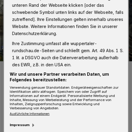
unteren Rand der Webseite klicken [oder das
schwebende Symbol unten links auf der Webseite, falls
zutreffend]. Ihre Einstellungen gelten innerhalb unseres
Website. Weitere Informationen finden Sie in unserer
Datenschutzerklärung.
Ihre Zustimmung umfasst alle wuppertaler-
rundschau.de-Seiten und schließt gem. Art. 49 Abs. 1 S.
1 lit. a DSGVO auch die Datenverarbeitung außerhalb
des EWR, z.B. in den USA ein.
Die Bahn kommt - aber nicht immer.
Wir und unsere Partner verarbeiten Daten, um
Foto: Jörn Koldehoff
Folgendes bereitzustellen:
Verwendung genauer Standortdaten. Endgeräteeigenschaften zur
Identifikation aktiv abfragen. Speichern von oder Zugriff auf
Informationen auf einem Endgerät. Personalisierte Werbung und
Inhalte, Messung von Werbeleistung und der Performance von
Inhalten, Zielgruppenforschung sowie Entwicklung und
Verbesserung von Angeboten.
Die Sanierung des Schienennetzes, die
Ausführliche Informationen
Ausstattung mit digitaler Leit- und
Impressum
Sicherungstechnik sowie der Bau eines