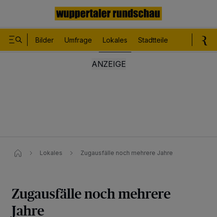
Bilder
Umfrage
Lokales
Stadtteile
Sport
Le
Lokales
Zugausfälle noch mehrere Jahre
Zugausfälle noch mehrere
Jahre