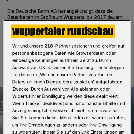
Die Deutsche Bahn AG hat angekündigt, dass die
Bauarbeiten im Großraum Wuppertal bis 2017 dauern.
Ursprünglich sollten sie Ende 2015 abgeschlossen
werden. Damit gibt es noch mehrere Jahre
Streckensperrungen und Zugausfälle.
Wir und unsere
218
-Partner speichern und greifen auf
personenbezogene Daten wie Browserdaten oder
20.03.2015 , 18:22 Uhr
Eine Minute Lesezeit
eindeutige Kennungen auf Ihrem Gerät zu. Durch
Auswahl von OK aktivieren Sie Tracking-Technologien
für die unter „Wir und unsere Partner verarbeiten
Daten, um Ihnen Dienste bereitzustellen“ aufgeführten
Zwecke. Durch Auswahl von Alle ablehnen oder
Widerruf Ihrer Einwilligung werden diese deaktiviert.
Wenn Tracker deaktiviert sind, sind manche Inhalte und
Anzeigen möglicherweise nicht mehr so relevant für
Sie. Sie können dieses Menü jederzeit wieder aufrufen,
um Ihre Einstellungen zu ändern oder Ihre Einwilligung
zu widerrufen, indem Sie auf den Link Einstellungen am