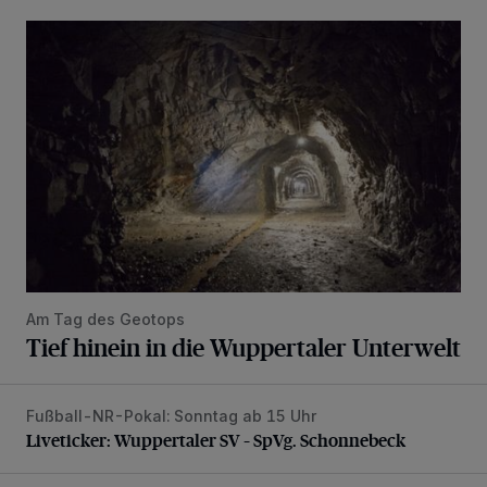
Tief hinein in die Wuppertaler Unterwelt
Am Tag des Geotops
Tief hinein in die Wuppertaler Unterwelt
Fußball-NR-Pokal: Sonntag ab 15 Uhr
Liveticker: Wuppertaler SV – SpVg. Schonnebeck
Liveticker: Wuppertaler SV – SpVg. Schonnebeck