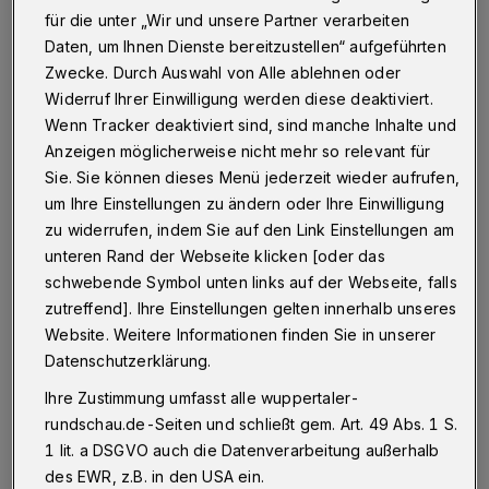
Ein zentraler Bestandteil der professionellen
für die unter „Wir und unsere Partner verarbeiten
Zahnpflege ist die regelmäßige Zahnreinigung.
Daten, um Ihnen Dienste bereitzustellen“ aufgeführten
Zwecke. Durch Auswahl von Alle ablehnen oder
Hierbei werden Zahnbeläge und Verfärbungen
Widerruf Ihrer Einwilligung werden diese deaktiviert.
entfernt, die durch alltägliche
Wenn Tracker deaktiviert sind, sind manche Inhalte und
Nahrungsaufnahme und mangelnde
Anzeigen möglicherweise nicht mehr so relevant für
Zahnpflege entstehen können. Diese Reinigung
Sie. Sie können dieses Menü jederzeit wieder aufrufen,
um Ihre Einstellungen zu ändern oder Ihre Einwilligung
reduziert nicht nur das Risiko von
zu widerrufen, indem Sie auf den Link Einstellungen am
Zahnfleischerkrankungen, sondern sorgt auch
unteren Rand der Webseite klicken [oder das
für ein strahlenderes Lächeln. Darüber hinaus
schwebende Symbol unten links auf der Webseite, falls
wird die Mundgesundheit durch gezielte
zutreffend]. Ihre Einstellungen gelten innerhalb unseres
Website. Weitere Informationen finden Sie in unserer
Vorsorgeuntersuchungen und
Datenschutzerklärung.
Beratungsgespräche gefördert, in denen der
Ihre Zustimmung umfasst alle wuppertaler-
Zahnarzt individuelle Empfehlungen zur
rundschau.de-Seiten und schließt gem. Art. 49 Abs. 1 S.
täglichen Zahnpflege gibt.
1 lit. a DSGVO auch die Datenverarbeitung außerhalb
des EWR, z.B. in den USA ein.