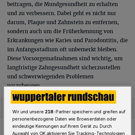
beitragen, die Mundgesundheit zu erhalten
und zu verbessern. Dabei geht es nicht nur
darum, Plaque und Zahnstein zu entfernen,
sondern auch um die Früherkennung von
Erkrankungen wie Karies und Parodontitis, die
im Anfangsstadium oft unbemerkt bleiben.
Diese Vorsorgemaßnahmen sind wichtig, um
langfristige Zahngesundheit sicherzustellen
und schwerwiegenden Problemen
vorzubeugen.
Wir und unsere
218
-Partner speichern und greifen auf
personenbezogene Daten wie Browserdaten oder
eindeutige Kennungen auf Ihrem Gerät zu. Durch
Auswahl von OK aktivieren Sie Tracking-Technologien