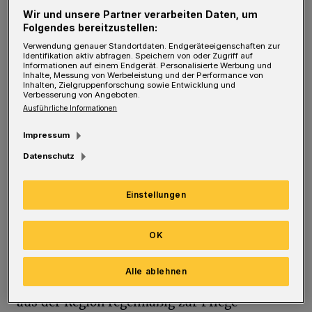
Wir und unsere Partner verarbeiten Daten, um
Folgendes bereitzustellen:
„Die beste Zahnpflege beginnt mit
Verwendung genauer Standortdaten. Endgeräteeigenschaften zur
Identifikation aktiv abfragen. Speichern von oder Zugriff auf
regelmäßigen Zahnarztbesuchen und der
Informationen auf einem Endgerät. Personalisierte Werbung und
Inhalte, Messung von Werbeleistung und der Performance von
Anwendung moderner Techniken zur Erhaltung
Inhalten, Zielgruppenforschung sowie Entwicklung und
Verbesserung von Angeboten.
der Mundgesundheit.“
Ausführliche Informationen
Regelmäßige Besuche beim Zahnarzt sind
Impressum
unverzichtbar. Damit Sie sicherstellen können,
Datenschutz
dass Ihre Zahngesundheit nicht nur erhalten
Einstellungen
bleibt, sondern auch optimiert wird, sollten
Sie einen Zahnarzt in Ihrer Umgebung
OK
aufsuchen. Ihr
Zahnarzt in Wuppertal
kann
seine Patienten deutlich schneller und
Alle ablehnen
persönlicher behandeln, wenn die Patienten
aus der Region regelmäßig zur Pflege