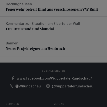
Heckinghausen
Feuerwehr befreit Kind aus verschlossenem VW Bulli
Feuerwehr befreit Kind aus verschlossenem VW Bulli
Kommentar zur Situation am Elberfelder Wall
Ein Unzustand und Skandal
Ein Unzustand und Skandal
Barmen
Neuer Projekteigner am Heubruch
Neuer Projekteigner am Heubruch
SOZIALE MEDIEN
www.facebook.com/WuppertalerRundschau/
@WRundschau
@wuppertalerrundschau
SERVICES
VERLAG