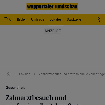
Bilder
Umfrage
Lokales
Stadtteile
Sport
Le
Lokales
Zahnarztbesuch und professionelle Zahnpflege 
Gesundheit
Zahnarztbesuch und