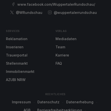
www.facebook.com/WuppertalerRundschau/
@WRundschau
@wuppertalerrundschau
SERVICES
VERLAG
Reklamation
Mediadaten
Inserieren
Team
Trauerportal
Karriere
Stellenmarkt
FAQ
Immobilienmarkt
AZUBI NRW
RECHTLICHES
Impressum
Datenschutz
Datenerhebung
AGB
Barrierefreiheitserklärung