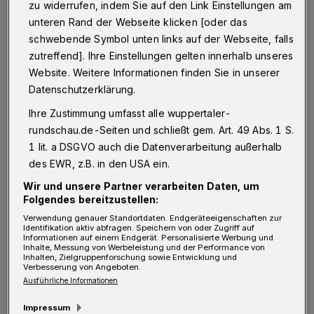
zu widerrufen, indem Sie auf den Link Einstellungen am
Anbetracht des Gesamtvolumens von etwa 1,8
unteren Rand der Webseite klicken [oder das
Milliarden Euro ist das alarmierend“, heißt
schwebende Symbol unten links auf der Webseite, falls
es.
zutreffend]. Ihre Einstellungen gelten innerhalb unseres
Website. Weitere Informationen finden Sie in unserer
Die finanziellen Rahmenbedingungen hätten
Datenschutzerklärung.
sich in den vergangeen Monaten weiter
Ihre Zustimmung umfasst alle wuppertaler-
„signifikant“ verschlechtert. Der Wegfall der
rundschau.de-Seiten und schließt gem. Art. 49 Abs. 1 S.
1 lit. a DSGVO auch die Datenverarbeitung außerhalb
(umstrittenen) Möglichkeit, finanzielle
des EWR, z.B. in den USA ein.
Belastungen infolge von Corona und des
Wir und unsere Partner verarbeiten Daten, um
Krieges gegen die Ukraine in einen
Folgendes bereitzustellen:
Nebenhaushalt auszubuchen, hatte die
Verwendung genauer Standortdaten. Endgeräteeigenschaften zur
Identifikation aktiv abfragen. Speichern von oder Zugriff auf
Situation gegenüber 2023 bereits verschärft.
Informationen auf einem Endgerät. Personalisierte Werbung und
Inhalte, Messung von Werbeleistung und der Performance von
Inhalten, Zielgruppenforschung sowie Entwicklung und
Verbesserung von Angeboten.
Die Gründe für die jetzt weiter verschlechterte
Ausführliche Informationen
Haushaltsentwicklung sind laut Stadt
Impressum