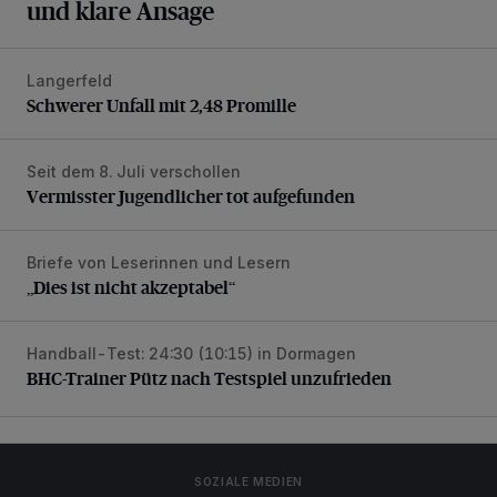
und klare Ansage
Langerfeld
Schwerer Unfall mit 2,48 Promille
Schwerer Unfall mit 2,48 Promille
Seit dem 8. Juli verschollen
Vermisster Jugendlicher tot aufgefunden
Vermisster Jugendlicher tot aufgefunden
Briefe von Leserinnen und Lesern
„Dies ist nicht akzeptabel“
„Dies ist nicht akzeptabel“
Handball-Test: 24:30 (10:15) in Dormagen
BHC-Trainer Pütz nach Testspiel unzufrieden
BHC-Trainer Pütz nach Testspiel unzufrieden
SOZIALE MEDIEN