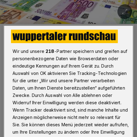
Symbolbild.
Foto: Gerd Altmann
Wir und unsere
218
-Partner speichern und greifen auf
personenbezogene Daten wie Browserdaten oder
eindeutige Kennungen auf Ihrem Gerät zu. Durch
Auswahl von OK aktivieren Sie Tracking-Technologien
„Der Anfang des Jahres beschlossene
für die unter „Wir und unsere Partner verarbeiten
Doppelhaushalt 2024/2025 war von
Daten, um Ihnen Dienste bereitzustellen“ aufgeführten
vornherein ambitioniert und risikobehaftet.
Zwecke. Durch Auswahl von Alle ablehnen oder
Widerruf Ihrer Einwilligung werden diese deaktiviert.
Nun zeichnen sich für das zweite Jahr
Wenn Tracker deaktiviert sind, sind manche Inhalte und
erhebliche Verschlechterungen ab: Für 2025
Anzeigen möglicherweise nicht mehr so relevant für
wird ein weiteres Minus von rund 95
Sie. Sie können dieses Menü jederzeit wieder aufrufen,
Millionen Euro prognostiziert. Auch in
um Ihre Einstellungen zu ändern oder Ihre Einwilligung