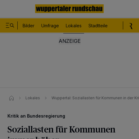
Bilder
Umfrage
Lokales
Stadtteile
Sport
Le
Lokales
Wuppertal: Soziallasten für Kommunen in der Kri
Kritik an Bundesregierung
Soziallasten für Kommunen