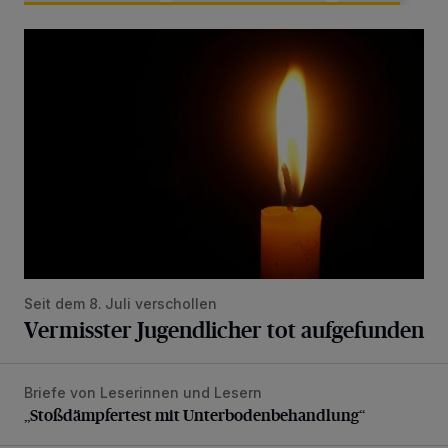
Vermisster Jugendlicher tot aufgefunden
Seit dem 8. Juli verschollen
Vermisster Jugendlicher tot aufgefunden
Briefe von Leserinnen und Lesern
„Stoßdämpfertest mit Unterbodenbehandlung“
„Stoßdämpfertest mit Unterbodenbehandlung“