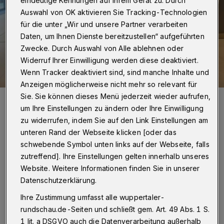
eindeutige Kennungen auf Ihrem Gerät zu. Durch
Auswahl von OK aktivieren Sie Tracking-Technologien
für die unter „Wir und unsere Partner verarbeiten
Daten, um Ihnen Dienste bereitzustellen“ aufgeführten
Zwecke. Durch Auswahl von Alle ablehnen oder
Widerruf Ihrer Einwilligung werden diese deaktiviert.
Wenn Tracker deaktiviert sind, sind manche Inhalte und
Anzeigen möglicherweise nicht mehr so relevant für
Sie. Sie können dieses Menü jederzeit wieder aufrufen,
Das Aktionsbündnis „Für die Würde unserer Städte“ vor einem Jahr
bei Bundeskanzler Olaf Scholz. Die Finanzprobleme der Kommunen
um Ihre Einstellungen zu ändern oder Ihre Einwilligung
bleiben weiter ungelöst.
zu widerrufen, indem Sie auf den Link Einstellungen am
Foto: Aktionsbündnis
unteren Rand der Webseite klicken [oder das
schwebende Symbol unten links auf der Webseite, falls
zutreffend]. Ihre Einstellungen gelten innerhalb unseres
Website. Weitere Informationen finden Sie in unserer
D
Datenschutzerklärung.
as hat das Bündnis, in dem sich 71
Ihre Zustimmung umfasst alle wuppertaler-
Kommunen aus acht Bundesländern
rundschau.de-Seiten und schließt gem. Art. 49 Abs. 1 S.
zusammengeschlossen haben, heute (8.
1 lit. a DSGVO auch die Datenverarbeitung außerhalb