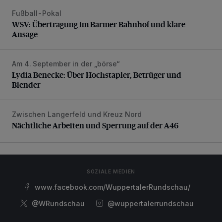
Fußball-Pokal
WSV: Übertragung im Barmer Bahnhof und klare Ansage
WSV: Übertragung im Barmer Bahnhof und klare
Ansage
Am 4. September in der „börse“
Lydia Benecke: Über Hochstapler, Betrüger und Blender
Lydia Benecke: Über Hochstapler, Betrüger und
Blender
Zwischen Langerfeld und Kreuz Nord
Nächtliche Arbeiten und Sperrung auf der A46
Nächtliche Arbeiten und Sperrung auf der A46
SOZIALE MEDIEN
www.facebook.com/WuppertalerRundschau/
@WRundschau
@wuppertalerrundschau