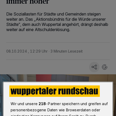
immer höher
Die Soziallasten für Städte und Gemeinden steigen
weiter an. Das „Aktionsbündnis für die Würde unserer
Städte“, dem auch Wuppertal angehört, drängt deshalb
weiter auf eine Altschuldenlösung.
08.10.2024 , 12:29 Uhr
3 Minuten Lesezeit
Wir und unsere
218
-Partner speichern und greifen auf
personenbezogene Daten wie Browserdaten oder