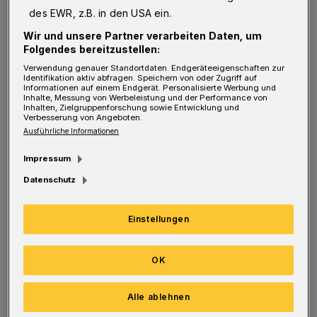
Oktober 2024) in einer Presseerklärung einmal
des EWR, z.B. in den USA ein.
mehr deutlich gemacht. Hintergrund: Die
Wir und unsere Partner verarbeiten Daten, um
Folgendes bereitzustellen:
Kommunen erfüllen im Auftrag des Bundes
Verwendung genauer Standortdaten. Endgeräteeigenschaften zur
und der Länder zahlreiche Aufgaben im
Identifikation aktiv abfragen. Speichern von oder Zugriff auf
Informationen auf einem Endgerät. Personalisierte Werbung und
Sozialbereich. Die Ausgaben dafür sind im
Inhalte, Messung von Werbeleistung und der Performance von
Inhalten, Zielgruppenforschung sowie Entwicklung und
ersten Halbjahr 2024 deutlich gewachsen – so
Verbesserung von Angeboten.
Ausführliche Informationen
stark, dass die Städte und Gemeinden neue
Impressum
Schulden machen müssen, um die Pflichten zu
Datenschutz
erfüllen.
Trauriger Spitzenplatz für Nordrhein-
Einstellungen
Westfalen: Dort sind die Sozialausgaben in
OK
den vergangenen Monaten am stärksten
gestiegen, um rund 75 Euro pro Einwohnerin
Alle ablehnen
und Einwohner. Den anderen Bundesländern