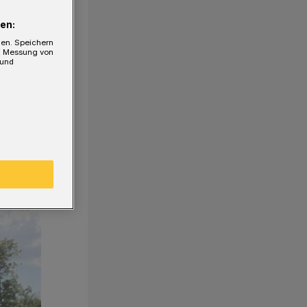
en:
gen. Speichern
e, Messung von
 und