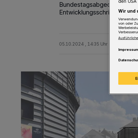
den USA 
Bundestagsabgeordneten He
Wir und 
Entwicklungsschritt gedankt
Verwendung
von oder Zu
Werbeleist
Verbesseru
Ausführliche
05.10.2024 , 14:35 Uhr
3 Minuten Le
Impressu
Datenschu
E