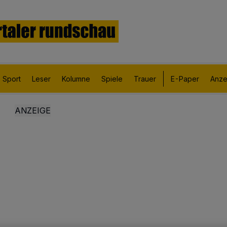
Sport
Leser
Kolumne
Spiele
Trauer
E-Paper
Anze