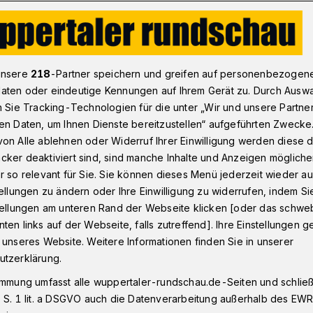
odrom im Gaskessel wird ausgebaut
unsere
218
-Partner speichern und greifen auf personenbezogen
aten oder eindeutige Kennungen auf Ihrem Gerät zu. Durch Ausw
n Sie Tracking-Technologien für die unter „Wir und unsere Partne
en Daten, um Ihnen Dienste bereitzustellen“ aufgeführten Zwecke
zusätzliche Aufzüge
on Alle ablehnen oder Widerruf Ihrer Einwilligung werden diese de
cker deaktiviert sind, sind manche Inhalte und Anzeigen möglich
ingang
r so relevant für Sie. Sie können dieses Menü jederzeit wieder au
tellungen zu ändern oder Ihre Einwilligung zu widerrufen, indem Si
stellungen am unteren Rand der Webseite klicken [oder das schw
ten links auf der Webseite, falls zutreffend]. Ihre Einstellungen g
hauser Gaskessel bekommt zwei Millionen
 unseres Website. Weitere Informationen finden Sie in unserer
inen weiteren Ausbau als
utzerklärung.
r hochkultureller Themen“. AM Freitag(4.
immung umfasst alle wuppertaler-rundschau.de-Seiten und schließt
treiber in einer Pressekonferenz erste
 S. 1 lit. a DSGVO auch die Datenverarbeitung außerhalb des EWR, 
g der Mittel vorgestellt – und dem SPD-