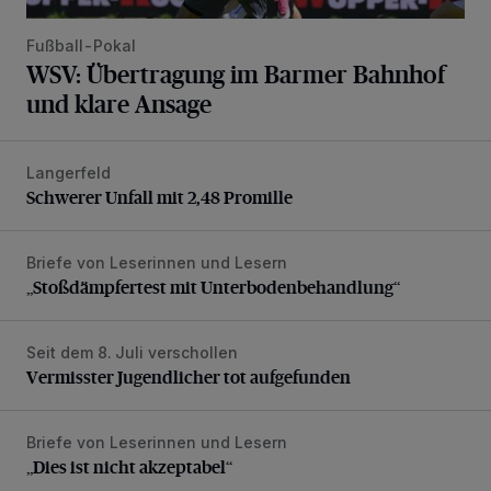
Fußball-Pokal
WSV: Übertragung im Barmer Bahnhof
und klare Ansage
Langerfeld
Schwerer Unfall mit 2,48 Promille
Schwerer Unfall mit 2,48 Promille
Briefe von Leserinnen und Lesern
„Stoßdämpfertest mit Unterbodenbehandlung“
„Stoßdämpfertest mit Unterbodenbehandlung“
Seit dem 8. Juli verschollen
Vermisster Jugendlicher tot aufgefunden
Vermisster Jugendlicher tot aufgefunden
Briefe von Leserinnen und Lesern
„Dies ist nicht akzeptabel“
„Dies ist nicht akzeptabel“