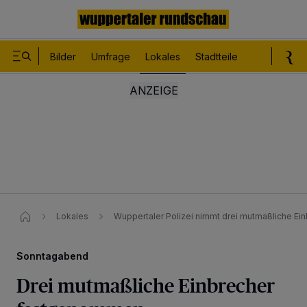
Bilder
Umfrage
Lokales
Stadtteile
Sport
Le
Lokales
Wuppertaler Polizei nimmt drei mutmaßliche Ein
Sonntagabend
Drei mutmaßliche Einbrecher