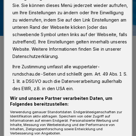
Sie. Sie können dieses Menü jederzeit wieder aufrufen,
um Ihre Einstellungen zu ändern oder Ihre Einwilligung
zu widerrufen, indem Sie auf den Link Einstellungen am
unteren Rand der Webseite klicken [oder das
schwebende Symbol unten links auf der Webseite, falls
zutreffend]. Ihre Einstellungen gelten innerhalb unseres
Symbolbild.
Website. Weitere Informationen finden Sie in unserer
Foto: Christoph Petersen
Datenschutzerklärung.
Ihre Zustimmung umfasst alle wuppertaler-
rundschau.de-Seiten und schließt gem. Art. 49 Abs. 1 S.
1 lit. a DSGVO auch die Datenverarbeitung außerhalb
Z
wei Männer (41 und 43) hatten an der
des EWR, z.B. in den USA ein.
Wuppertaler Gronaustraße versucht, in
Wir und unsere Partner verarbeiten Daten, um
Folgendes bereitzustellen:
eine Wohnung eines Mehrfamilienhauses zu
Verwendung genauer Standortdaten. Endgeräteeigenschaften zur
gelangen. Ein 30 Jahre alter Zeuge, der das
Identifikation aktiv abfragen. Speichern von oder Zugriff auf
Informationen auf einem Endgerät. Personalisierte Werbung und
Geschehen beobachtete, hatte daraufhin die
Inhalte, Messung von Werbeleistung und der Performance von
Inhalten, Zielgruppenforschung sowie Entwicklung und
Polizei alarmiert. Demnach wollten zwei
Verbesserung von Angeboten.