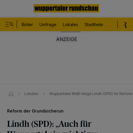
Bilder
Umfrage
Lokales
Stadtteile
Sport
Le
Lokales
Wuppertaler MdB Helge Lindh (SPD) für Reform
Reform der Grundsicherun
Lindh (SPD): „Auch für