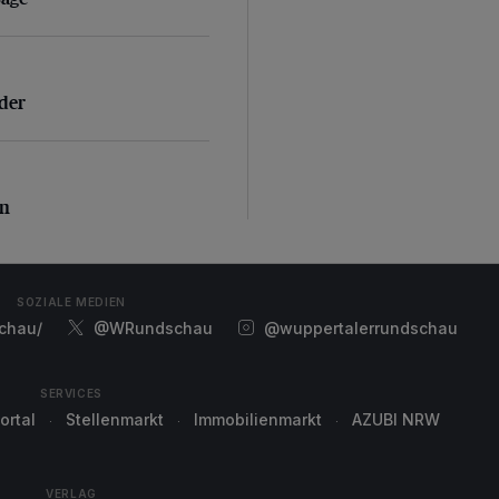
der
nder
n
en
SOZIALE MEDIEN
chau/
@WRundschau
@wuppertalerrundschau
SERVICES
ortal
Stellenmarkt
Immobilienmarkt
AZUBI NRW
VERLAG