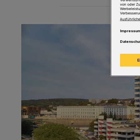
von oder Zu
Werbeleist
Verbesseru
Ausführliche
Impressu
Datenschu
E