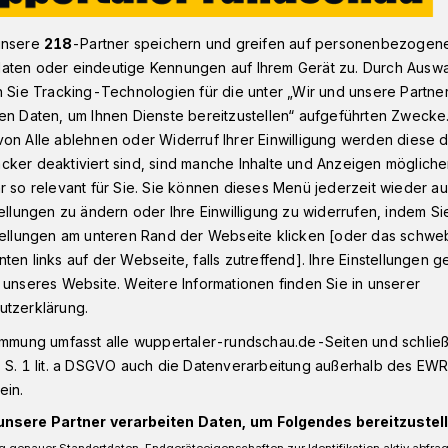
unsere
218
-Partner speichern und greifen auf personenbezogen
aten oder eindeutige Kennungen auf Ihrem Gerät zu. Durch Ausw
n: Die Sparkasse Wuppertal in Corona-Zeiten
n Sie Tracking-Technologien für die unter „Wir und unsere Partne
en Daten, um Ihnen Dienste bereitzustellen“ aufgeführten Zwecke
on Alle ablehnen oder Widerruf Ihrer Einwilligung werden diese de
cker deaktiviert sind, sind manche Inhalte und Anzeigen möglich
r so relevant für Sie. Sie können dieses Menü jederzeit wieder au
e in Corona-Zeiten
tellungen zu ändern oder Ihre Einwilligung zu widerrufen, indem Si
stellungen am unteren Rand der Webseite klicken [oder das schw
ten links auf der Webseite, falls zutreffend]. Ihre Einstellungen g
asse Wuppertal bleibt während des
 unseres Website. Weitere Informationen finden Sie in unserer
r ihre Kunden da – empfiehlt jedoch
utzerklärung.
ichen digitalen Services.
immung umfasst alle wuppertaler-rundschau.de-Seiten und schließt
 S. 1 lit. a DSGVO auch die Datenverarbeitung außerhalb des EWR, 
ein.
unsere Partner verarbeiten Daten, um Folgendes bereitzustell
Lesezeit
 genauer Standortdaten. Endgeräteeigenschaften zur Identifikation aktiv abfra