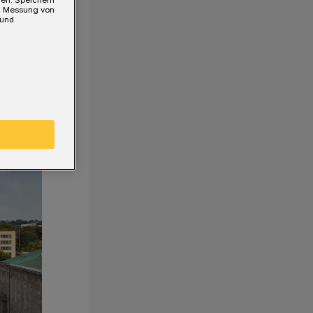
e, Messung von
 und