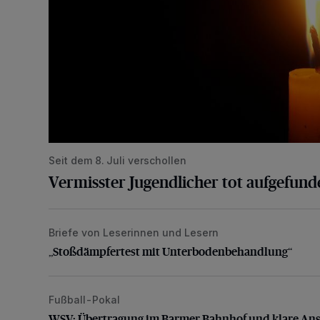
Seit dem 8. Juli verschollen
Vermisster Jugendlicher tot aufgefund
Briefe von Leserinnen und Lesern
„Stoßdämpfertest mit Unterbodenbehandlung“
„Stoßdämpfertest mit Unterbodenbehandlung“
Fußball-Pokal
WSV: Übertragung im Barmer Bahnhof und klare An
WSV: Übertragung im Barmer Bahnhof und klare An