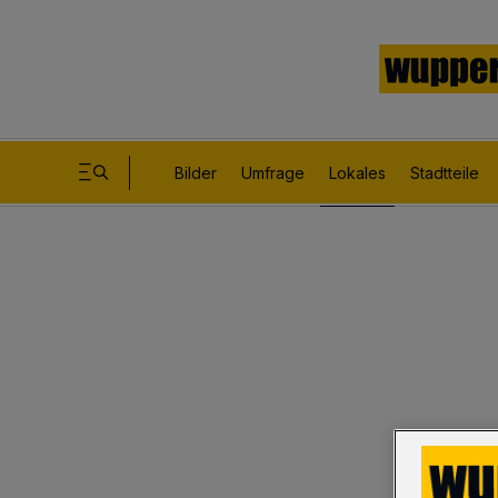
Bilder
Umfrage
Lokales
Stadtteile