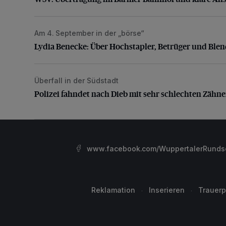
Am 4. September in der „börse“
Lydia Benecke: Über Hochstapler, Betrüger und Blen
Lydia Benecke: Über Hochstapler, Betrüger und Ble
Überfall in der Südstadt
Polizei fahndet nach Dieb mit sehr schlechten Zähne
Polizei fahndet nach Dieb mit sehr schlechten Zähn
www.facebook.com/WuppertalerRunds
Reklamation
Inserieren
Trauerp