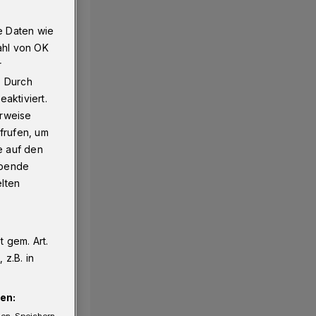
e Daten wie
ahl von OK
r
. Durch
aktiviert.
erweise
frufen, um
e auf den
ebende
elten
 gem. Art.
z.B. in
en:
gen. Speichern