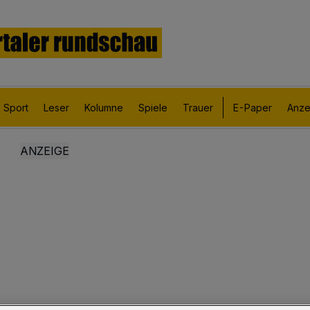
Sport
Leser
Kolumne
Spiele
Trauer
E-Paper
Anze