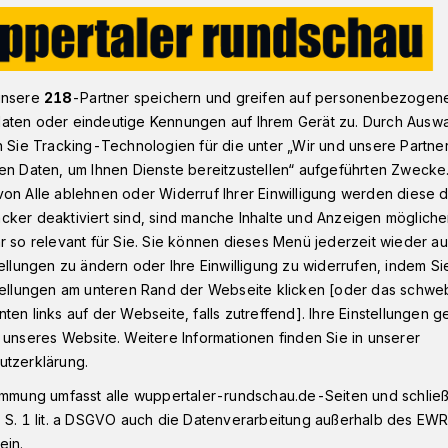
Neues Team in den Startlöchern
unsere
218
-Partner speichern und greifen auf personenbezogen
aten oder eindeutige Kennungen auf Ihrem Gerät zu. Durch Ausw
n Sie Tracking-Technologien für die unter „Wir und unsere Partne
en Daten, um Ihnen Dienste bereitzustellen“ aufgeführten Zwecke
z": Neues Team in
on Alle ablehnen oder Widerruf Ihrer Einwilligung werden diese de
cker deaktiviert sind, sind manche Inhalte und Anzeigen möglich
r so relevant für Sie. Sie können dieses Menü jederzeit wieder au
hern
tellungen zu ändern oder Ihre Einwilligung zu widerrufen, indem Si
stellungen am unteren Rand der Webseite klicken [oder das schw
ten links auf der Webseite, falls zutreffend]. Ihre Einstellungen g
schlussveranstaltung zum "Wupperputz"
 unseres Website. Weitere Informationen finden Sie in unserer
) wird das neue "Wupper Putz Team"
utzerklärung.
haft des vergangenen Jahres
immung umfasst alle wuppertaler-rundschau.de-Seiten und schließt
 S. 1 lit. a DSGVO auch die Datenverarbeitung außerhalb des EWR, 
ein.