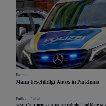
Barmen
Mann beschädigt Autos in Parkhaus
Fußball-Pokal
WSV: Übertragung im Barmer Bahnhof und klare An
WSV: Übertragung im Barmer Bahnhof und klare An