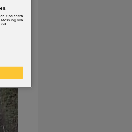
en:
gen. Speichern
e, Messung von
 und