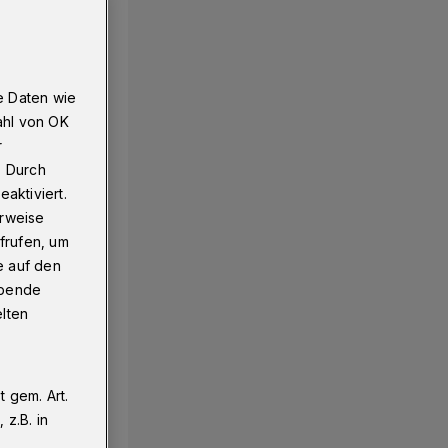
e Daten wie
ahl von OK
r
. Durch
aktiviert.
erweise
frufen, um
e auf den
ebende
elten
 gem. Art.
z.B. in