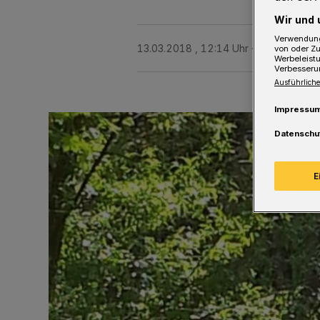
Wir und 
Verwendung
13.03.2018 , 12:14 Uhr
Eine Minute L
von oder Zu
Werbeleist
Verbesseru
Ausführliche
Impressu
Datenschu
E