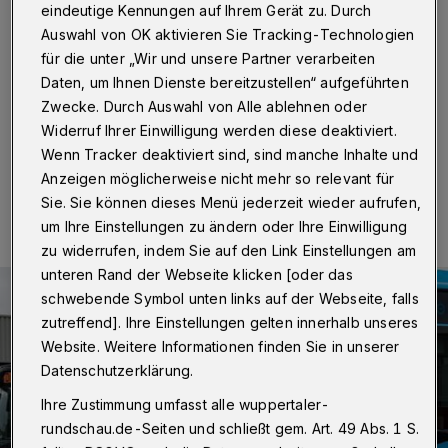
zum verkaufsoffenen Sonntag
eindeutige Kennungen auf Ihrem Gerät zu. Durch
Auswahl von OK aktivieren Sie Tracking-Technologien
Wuppertal
·
Zum verkaufsoffenen Sonntag (8. Juli
für die unter „Wir und unsere Partner verarbeiten
2018) in Elberfeld verstärken die WSW ihr
Daten, um Ihnen Dienste bereitzustellen“ aufgeführten
Mobilitätsangebot.
Zwecke. Durch Auswahl von Alle ablehnen oder
Widerruf Ihrer Einwilligung werden diese deaktiviert.
Wenn Tracker deaktiviert sind, sind manche Inhalte und
05.07.2018 , 15:36 Uhr
Eine Minute Lesezeit
Anzeigen möglicherweise nicht mehr so relevant für
Sie. Sie können dieses Menü jederzeit wieder aufrufen,
um Ihre Einstellungen zu ändern oder Ihre Einwilligung
zu widerrufen, indem Sie auf den Link Einstellungen am
unteren Rand der Webseite klicken [oder das
schwebende Symbol unten links auf der Webseite, falls
zutreffend]. Ihre Einstellungen gelten innerhalb unseres
Website. Weitere Informationen finden Sie in unserer
Datenschutzerklärung.
Ihre Zustimmung umfasst alle wuppertaler-
rundschau.de-Seiten und schließt gem. Art. 49 Abs. 1 S.