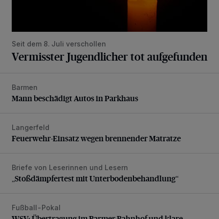
Seit dem 8. Juli verschollen
Vermisster Jugendlicher tot aufgefunden
Barmen
Mann beschädigt Autos in Parkhaus
Mann beschädigt Autos in Parkhaus
Langerfeld
Feuerwehr-Einsatz wegen brennender Matratze
Feuerwehr-Einsatz wegen brennender Matratze
Briefe von Leserinnen und Lesern
„Stoßdämpfertest mit Unterbodenbehandlung“
„Stoßdämpfertest mit Unterbodenbehandlung“
Fußball-Pokal
WSV: Übertragung im Barmer Bahnhof und klare Ansage
WSV: Übertragung im Barmer Bahnhof und klare