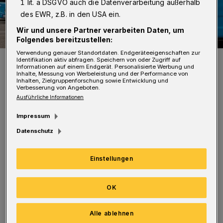
1 lit. a DSGVO auch die Datenverarbeitung außerhalb
des EWR, z.B. in den USA ein.
Wir und unsere Partner verarbeiten Daten, um
Folgendes bereitzustellen:
Verwendung genauer Standortdaten. Endgeräteeigenschaften zur
Symbolfoto.
Identifikation aktiv abfragen. Speichern von oder Zugriff auf
Informationen auf einem Endgerät. Personalisierte Werbung und
Foto: WSW
Inhalte, Messung von Werbeleistung und der Performance von
Inhalten, Zielgruppenforschung sowie Entwicklung und
Verbesserung von Angeboten.
Ausführliche Informationen
Impressum
Datenschutz
Zwischen 13 und 18 Uhr fährt die Schwebebahn
im Fünf-Minuten-Takt. Für die Fahrt von
Einstellungen
Ronsdorf nach Elberfeld werden zusätzlich
Einsatzwagen eingesetzt.
OK
Die Busse fahren am Sonntag ab 12.37 Uhr
Alle ablehnen
halbstündlich von Am Stadtbahnhof über