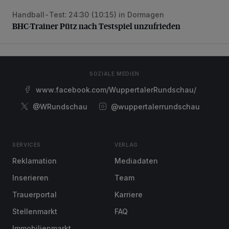
Handball-Test: 24:30 (10:15) in Dormagen
BHC-Trainer Pütz nach Testspiel unzufrieden
BHC-Trainer Pütz nach Testspiel unzufrieden
SOZIALE MEDIEN
www.facebook.com/WuppertalerRundschau/
@WRundschau
@wuppertalerrundschau
SERVICES
VERLAG
Reklamation
Mediadaten
Inserieren
Team
Trauerportal
Karriere
Stellenmarkt
FAQ
Immobilienmarkt