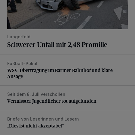
Langerfeld
Schwerer Unfall mit 2,48 Promille
Fußball-Pokal
WSV: Übertragung im Barmer Bahnhof und klare Ansage
WSV: Übertragung im Barmer Bahnhof und klare
Ansage
Seit dem 8. Juli verschollen
Vermisster Jugendlicher tot aufgefunden
Vermisster Jugendlicher tot aufgefunden
Briefe von Leserinnen und Lesern
„Dies ist nicht akzeptabel“
„Dies ist nicht akzeptabel“