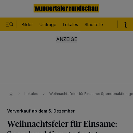
Bilder
Umfrage
Lokales
Stadtteile
Sport
Le
Lokales
Weihnachtsfeier für Einsame: Spendenaktion ge
Vorverkauf ab dem 5. Dezember
Weihnachtsfeier für Einsame: