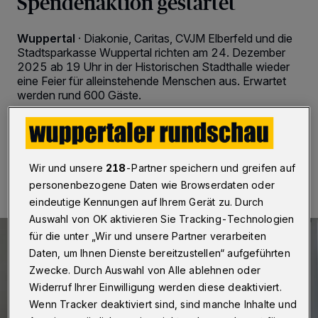
Spendenaktion gestartet
Wuppertal
·
Diakonie, Caritas, CVJM Elberfeld und die
Stadtsparkasse Wuppertal richten am 24. Dezember
2025 ab 19 Uhr in der Historischen Stadthalle wieder
eine Feier für alleinstehende Menschen aus. Erwartet
werden rund 600 Gäste.
06.11.2025 , 08:30 Uhr
2 Minuten Lesezeit
Wir und unsere
218
-Partner speichern und greifen auf
personenbezogene Daten wie Browserdaten oder
eindeutige Kennungen auf Ihrem Gerät zu. Durch
Auswahl von OK aktivieren Sie Tracking-Technologien
für die unter „Wir und unsere Partner verarbeiten
Daten, um Ihnen Dienste bereitzustellen“ aufgeführten
Zwecke. Durch Auswahl von Alle ablehnen oder
Widerruf Ihrer Einwilligung werden diese deaktiviert.
Wenn Tracker deaktiviert sind, sind manche Inhalte und