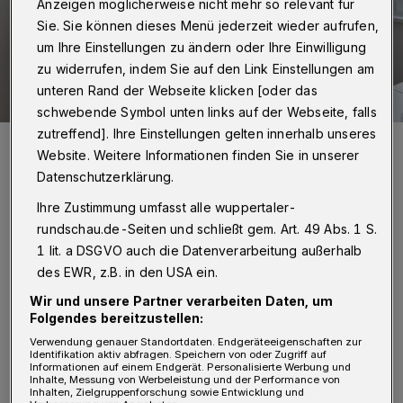
Anzeigen möglicherweise nicht mehr so relevant für
Sie. Sie können dieses Menü jederzeit wieder aufrufen,
um Ihre Einstellungen zu ändern oder Ihre Einwilligung
zu widerrufen, indem Sie auf den Link Einstellungen am
unteren Rand der Webseite klicken [oder das
schwebende Symbol unten links auf der Webseite, falls
zutreffend]. Ihre Einstellungen gelten innerhalb unseres
Von li.: Meike Job, Axel Jütz, Dr. Sabine Federmann, Susanne
Probach, Dr. Martin Hamburger, Florian Decken und Andreas Müller.
Website. Weitere Informationen finden Sie in unserer
Foto: Diakonie Wuppertal
Datenschutzerklärung.
Ihre Zustimmung umfasst alle wuppertaler-
rundschau.de-Seiten und schließt gem. Art. 49 Abs. 1 S.
1 lit. a DSGVO auch die Datenverarbeitung außerhalb
des EWR, z.B. in den USA ein.
H
underte ehrenamtliche Helferinnen und
Wir und unsere Partner verarbeiten Daten, um
Helfer sowie Mitarbeiterinnen und
Folgendes bereitzustellen:
Mitarbeitern der einladenden Verbände
Verwendung genauer Standortdaten. Endgeräteeigenschaften zur
Identifikation aktiv abfragen. Speichern von oder Zugriff auf
organisieren dieses besondere Weihnachtsfest,
Informationen auf einem Endgerät. Personalisierte Werbung und
Inhalte, Messung von Werbeleistung und der Performance von
Inhalten, Zielgruppenforschung sowie Entwicklung und
das auch in Zeiten starker Kürzungen im