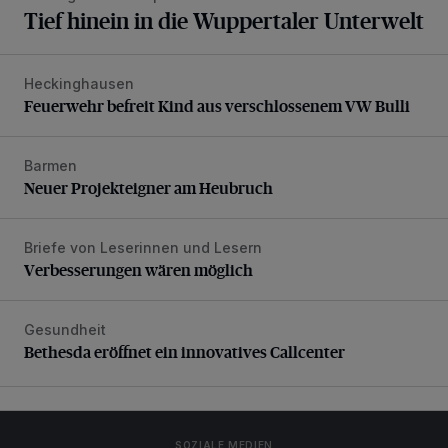
Tief hinein in die Wuppertaler Unterwelt
Heckinghausen
Feuerwehr befreit Kind aus verschlossenem VW Bulli
Feuerwehr befreit Kind aus verschlossenem VW Bulli
Barmen
Neuer Projekteigner am Heubruch
Neuer Projekteigner am Heubruch
Briefe von Leserinnen und Lesern
Verbesserungen wären möglich
Verbesserungen wären möglich
Gesundheit
Bethesda eröffnet ein innovatives Callcenter
Bethesda eröffnet ein innovatives Callcenter
SOZIALE MEDIEN