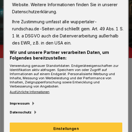
Website. Weitere Informationen finden Sie in unserer
Datenschutzerklärung.
Ihre Zustimmung umfasst alle wuppertaler-
rundschau.de-Seiten und schließt gem. Art. 49 Abs. 1 S.
1 lit. a DSGVO auch die Datenverarbeitung außerhalb
des EWR, z.B. in den USA ein.
Wir und unsere Partner verarbeiten Daten, um
Folgendes bereitzustellen:
Lino Rossa-Tykwer (li.) und Mark Tykwer (Talflimmern).
Verwendung genauer Standortdaten. Endgeräteeigenschaften zur
Identifikation aktiv abfragen. Speichern von oder Zugriff auf
Foto: Hojabr Riahi / Film- und Medienstiftung NRW
Informationen auf einem Endgerät. Personalisierte Werbung und
Inhalte, Messung von Werbeleistung und der Performance von
Inhalten, Zielgruppenforschung sowie Entwicklung und
Verbesserung von Angeboten.
Ausführliche Informationen
Impressum
In der Kölner Wolkenburg wurden am
Datenschutz
Dienstagabend (4. November 2025) Prämien
mit der Spitzensumme von insgesamt einer
Einstellungen