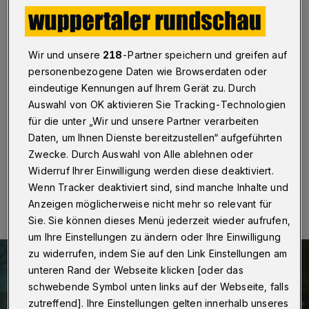
und Talflimmern
Wuppertal
·
Drei Wuppertaler Spielstätten sind beim
35. Kinoprogrammpreis NRW ausgezeichnet worden.
Wir und unsere
218
-Partner speichern und greifen auf
Das Elberfelder „Rex“ erhielt 17.000 Euro (inklusive
personenbezogene Daten wie Browserdaten oder
2.000 Euro für das Kinder- und Jugendprogramm), das
eindeutige Kennungen auf Ihrem Gerät zu. Durch
„Lichtblick Cinema“ in Barmen 13.000 Euro (inklusive
Auswahl von OK aktivieren Sie Tracking-Technologien
12.000 Euro für das Kinder- und Jugendprogramm)
und das Open-air-Kino „Talflimmern“ 2.000 Euro.
für die unter „Wir und unsere Partner verarbeiten
Daten, um Ihnen Dienste bereitzustellen“ aufgeführten
Zwecke. Durch Auswahl von Alle ablehnen oder
Widerruf Ihrer Einwilligung werden diese deaktiviert.
05.11.2025 , 13:03 Uhr
Eine Minute Lesezeit
Wenn Tracker deaktiviert sind, sind manche Inhalte und
Anzeigen möglicherweise nicht mehr so relevant für
Sie. Sie können dieses Menü jederzeit wieder aufrufen,
um Ihre Einstellungen zu ändern oder Ihre Einwilligung
zu widerrufen, indem Sie auf den Link Einstellungen am
unteren Rand der Webseite klicken [oder das
schwebende Symbol unten links auf der Webseite, falls
zutreffend]. Ihre Einstellungen gelten innerhalb unseres