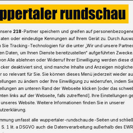
Altbau: „Ökologisch und ökonomisch sinnvoll“
unsere
218
-Partner speichern und greifen auf personenbezogen
aten oder eindeutige Kennungen auf Ihrem Gerät zu. Durch Ausw
n Sie Tracking-Technologien für die unter „Wir und unsere Partne
en Daten, um Ihnen Dienste bereitzustellen“ aufgeführten Zwecke
 und ökonomisch
on Alle ablehnen oder Widerruf Ihrer Einwilligung werden diese de
cker deaktiviert sind, sind manche Inhalte und Anzeigen möglich
r so relevant für Sie. Sie können dieses Menü jederzeit wieder au
tellungen zu ändern oder Ihre Einwilligung zu widerrufen, indem Si
stellungen am unteren Rand der Webseite klicken [oder das schw
ten links auf der Webseite, falls zutreffend]. Ihre Einstellungen g
erung plant durch gezielte
 unseres Website. Weitere Informationen finden Sie in unserer
ssiven Ausbau von Wärmepumpen. Bis
utzerklärung.
 um 500.000 steigen. Mit Hilfe von
immung umfasst alle wuppertaler-rundschau.de-Seiten und schließt
erbare Energien kostengünstig genutzt
 S. 1 lit. a DSGVO auch die Datenverarbeitung außerhalb des EWR, 
l unterstützt das Vorhaben.