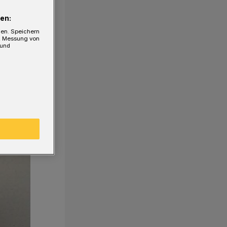
en:
gen. Speichern
e, Messung von
 und