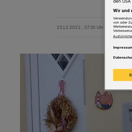
den USA 
Wir und 
Verwendung
von oder Zu
Werbeleist
23.12.2022 , 07:30 Uhr
2 Minuten Le
Verbesseru
Ausführliche
Impressu
Datenschu
E