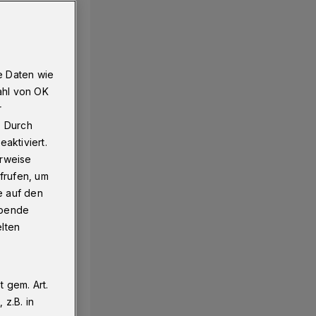
e Daten wie
ahl von OK
r
. Durch
aktiviert.
erweise
frufen, um
e auf den
ebende
elten
 gem. Art.
z.B. in