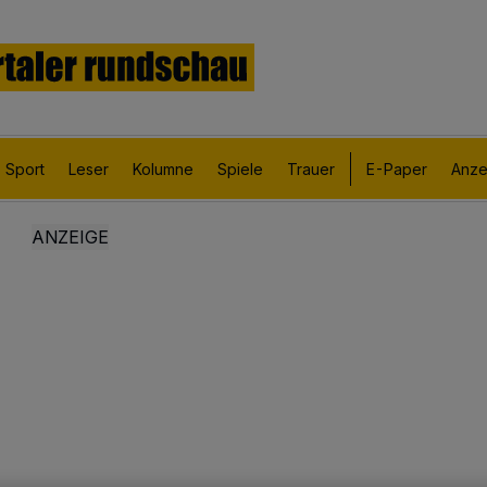
Sport
Leser
Kolumne
Spiele
Trauer
E-Paper
Anze