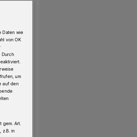
e Daten wie
ahl von OK
r
. Durch
aktiviert.
erweise
frufen, um
e auf den
ebende
elten
 gem. Art.
z.B. in