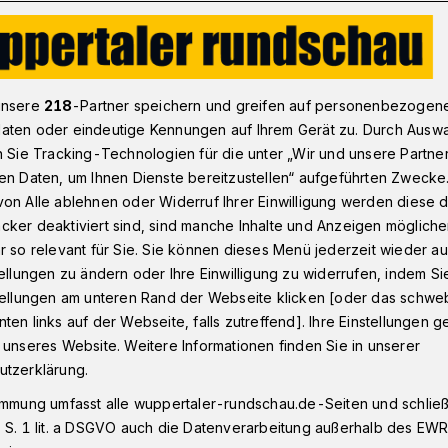
uppertaler Atmosphärenforscher
unsere
218
-Partner speichern und greifen auf personenbezogen
aten oder eindeutige Kennungen auf Ihrem Gerät zu. Durch Ausw
n Sie Tracking-Technologien für die unter „Wir und unsere Partne
r Wuppertaler
en Daten, um Ihnen Dienste bereitzustellen“ aufgeführten Zwecke
on Alle ablehnen oder Widerruf Ihrer Einwilligung werden diese de
forscher
cker deaktiviert sind, sind manche Inhalte und Anzeigen möglich
r so relevant für Sie. Sie können dieses Menü jederzeit wieder au
tellungen zu ändern oder Ihre Einwilligung zu widerrufen, indem Si
stellungen am unteren Rand der Webseite klicken [oder das schw
ppe Atmosphärenphysik um Prof. Dr. Ralf
ten links auf der Webseite, falls zutreffend]. Ihre Einstellungen g
 Volk und Dr. Marc Krebsbach im Institut
 unseres Website. Weitere Informationen finden Sie in unserer
tforschung der Bergischen Universität
utzerklärung.
r Projektanträgen erfolgreich.
immung umfasst alle wuppertaler-rundschau.de-Seiten und schließt
 S. 1 lit. a DSGVO auch die Datenverarbeitung außerhalb des EWR, 