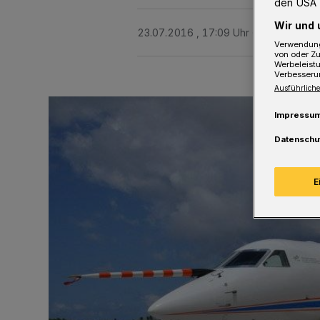
den USA 
Wir und 
23.07.2016 , 17:09 Uhr
3 Minuten Le
Verwendung
von oder Zu
Werbeleist
Verbesseru
Ausführliche
Impressu
Datenschu
E