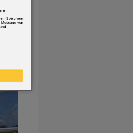
en:
gen. Speichern
e, Messung von
 und