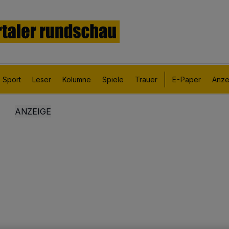
Sport
Leser
Kolumne
Spiele
Trauer
E-Paper
Anze