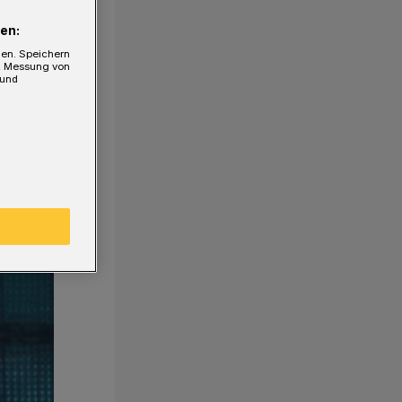
en:
gen. Speichern
e, Messung von
 und