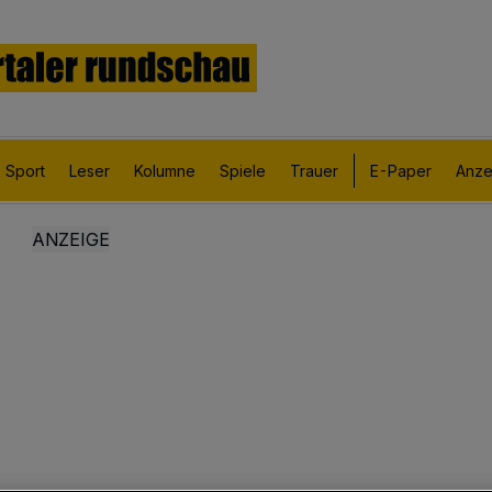
Sport
Leser
Kolumne
Spiele
Trauer
E-Paper
Anze