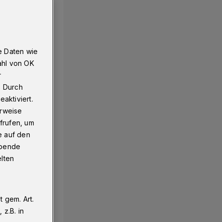
e Daten wie
ahl von OK
r
. Durch
aktiviert.
erweise
frufen, um
e auf den
ebende
elten
 gem. Art.
z.B. in