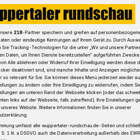
rojekt Wuppertal: Filmaktion „Mission: complete“
unsere
218
-Partner speichern und greifen auf personenbezogen
aten oder eindeutige Kennungen auf Ihrem Gerät zu. Durch Ausw
n Sie Tracking-Technologien für die unter „Wir und unsere Partne
en Daten, um Ihnen Dienste bereitzustellen“ aufgeführten Zwecke
 Filmaktion
on Alle ablehnen oder Widerruf Ihrer Einwilligung werden diese de
cker deaktiviert sind, sind manche Inhalte und Anzeigen möglich
mplete“
r so relevant für Sie. Sie können dieses Menü jederzeit wieder au
tellungen zu ändern oder Ihre Einwilligung zu widerrufen, indem Si
stellungen am unteren Rand der Webseite klicken [oder das schw
ten links auf der Webseite, falls zutreffend]. Ihre Einstellungen g
nes 30-Jährigen Bestehens ruft das
 unseres Website. Weitere Informationen finden Sie in unserer
einer großen Filmaktion für alle jungen
utzerklärung.
rtaler auf. Sie drehen einminütige Filme
immung umfasst alle wuppertaler-rundschau.de-Seiten und schließt
die sie gemeistert haben.
 S. 1 lit. a DSGVO auch die Datenverarbeitung außerhalb des EWR, 