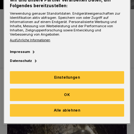
Folgendes bereitzustellen:
Verwendung genauer Standortdaten. Endgeräteeigenschaften zur
Da war nicht mehr viel zu retten.
Identifikation aktiv abfragen. Speichern von oder Zugriff auf
Foto: Holger Battefeld
Informationen auf einem Endgerät. Personalisierte Werbung und
Inhalte, Messung von Werbeleistung und der Performance von
Inhalten, Zielgruppenforschung sowie Entwicklung und
Verbesserung von Angeboten.
Ausführliche Informationen
Impressum
Datenschutz
Einstellungen
Meistgelesen
Neueste Artikel
Zum Thema
OK
Tief hinein in die Wuppertaler Unterwelt
Alle ablehnen