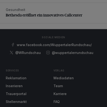
Gesundheit
Bethesda eröffnet ein innovatives Callcenter
Bethesda eröffnet ein innovatives Callcenter
SOZIALE MEDIEN
www.facebook.com/WuppertalerRundschau/
@WRundschau
@wuppertalerrundschau
SERVICES
VERLAG
Reklamation
Mediadaten
Inserieren
Team
Trauerportal
Karriere
Stellenmarkt
FAQ