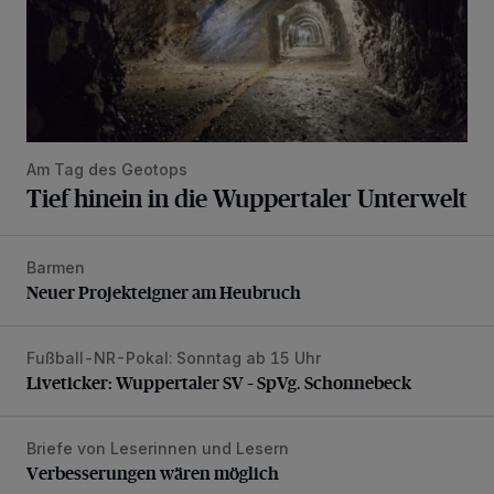
Am Tag des Geotops
Tief hinein in die Wuppertaler Unterwelt
Barmen
Neuer Projekteigner am Heubruch
Neuer Projekteigner am Heubruch
Fußball-NR-Pokal: Sonntag ab 15 Uhr
Liveticker: Wuppertaler SV – SpVg. Schonnebeck
Liveticker: Wuppertaler SV – SpVg. Schonnebeck
Briefe von Leserinnen und Lesern
Verbesserungen wären möglich
Verbesserungen wären möglich