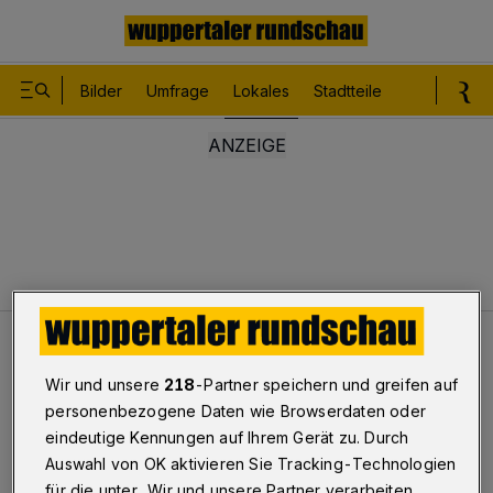
Bilder
Umfrage
Lokales
Stadtteile
Sport
Le
Lokales
Verdacht auf Brandstiftung
Wir und unsere
218
-Partner speichern und greifen auf
personenbezogene Daten wie Browserdaten oder
Verdacht auf Brandstiftung
eindeutige Kennungen auf Ihrem Gerät zu. Durch
Auswahl von OK aktivieren Sie Tracking-Technologien
für die unter „Wir und unsere Partner verarbeiten