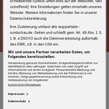
schwebende Symbol unten links auf der Webseite, falls
zutreffend]. Ihre Einstellungen gelten innerhalb unseres
Website. Weitere Informationen finden Sie in unserer
Datenschutzerklärung.
Ihre Zustimmung umfasst alle wuppertaler-
rundschau.de-Seiten und schließt gem. Art. 49 Abs. 1 S.
1 lit. a DSGVO auch die Datenverarbeitung außerhalb
des EWR, z.B. in den USA ein.
Wir und unsere Partner verarbeiten Daten, um
Folgendes bereitzustellen:
Holger Bramsiepe ist Vorsitzender des BUGA-Fördervereins.
Foto: Wuppertaler Rundschau/rt
Verwendung genauer Standortdaten. Endgeräteeigenschaften zur
Identifikation aktiv abfragen. Speichern von oder Zugriff auf
Informationen auf einem Endgerät. Personalisierte Werbung und
Inhalte, Messung von Werbeleistung und der Performance von
Inhalten, Zielgruppenforschung sowie Entwicklung und
Verbesserung von Angeboten.
Ausführliche Informationen
„Mit dieser großzügigen Förderung möchte
Impressum
der ausdrücklich ungenannt bleibende Spender
Datenschutz
ein Zeichen ganz im Sinne der Tradition