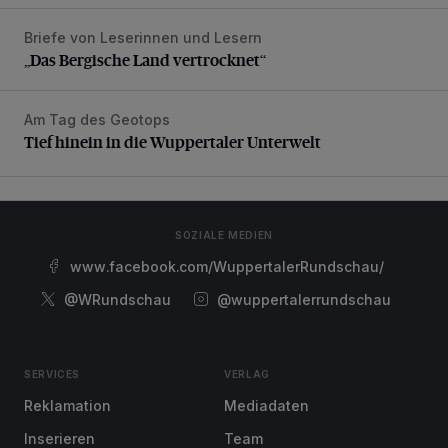
Briefe von Leserinnen und Lesern
„Das Bergische Land vertrocknet“
„Das Bergische Land vertrocknet“
Am Tag des Geotops
Tief hinein in die Wuppertaler Unterwelt
Tief hinein in die Wuppertaler Unterwelt
SOZIALE MEDIEN
www.facebook.com/WuppertalerRundschau/
@WRundschau
@wuppertalerrundschau
SERVICES
VERLAG
Reklamation
Mediadaten
Inserieren
Team