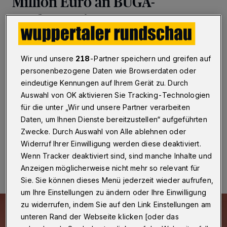
Million Euro an BUGA-
Förderverein
Wuppertal
·
Der Förderverein der Bundesgartenschau
2031 in Wuppertal hat nach eigenen Angaben eine
Wir und unsere
218
-Partner speichern und greifen auf
Spende in Höhe von einer Million Euro erhalten. Sie
personenbezogene Daten wie Browserdaten oder
stammt demnach aus dem Privatvermögen eines
eindeutige Kennungen auf Ihrem Gerät zu. Durch
Wuppertaler Unternehmers und soll für die „geplanten
Auswahl von OK aktivieren Sie Tracking-Technologien
Investitionen zur Herstellung des Landschaftsparks der
Zukunft Tescher Wiesen“ verwendet werden.
für die unter „Wir und unsere Partner verarbeiten
Daten, um Ihnen Dienste bereitzustellen“ aufgeführten
Zwecke. Durch Auswahl von Alle ablehnen oder
Widerruf Ihrer Einwilligung werden diese deaktiviert.
22.01.2025 , 17:49 Uhr
Eine Minute Lesezeit
Wenn Tracker deaktiviert sind, sind manche Inhalte und
Anzeigen möglicherweise nicht mehr so relevant für
Sie. Sie können dieses Menü jederzeit wieder aufrufen,
um Ihre Einstellungen zu ändern oder Ihre Einwilligung
zu widerrufen, indem Sie auf den Link Einstellungen am
unteren Rand der Webseite klicken [oder das