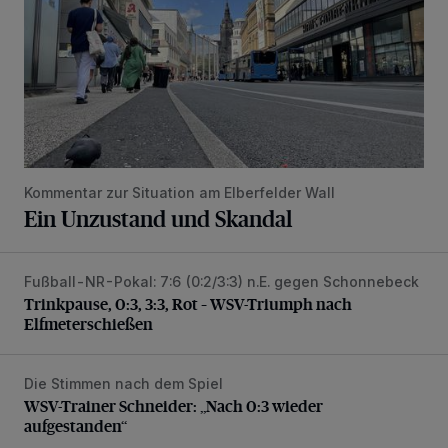
Kommentar zur Situation am Elberfelder Wall
Ein Unzustand und Skandal
Fußball-NR-Pokal: 7:6 (0:2/3:3) n.E. gegen Schonnebeck
Trinkpause, 0:3, 3:3, Rot – WSV-Triumph nach Elfmetersc
Trinkpause, 0:3, 3:3, Rot – WSV-Triumph nach
Elfmeterschießen
Die Stimmen nach dem Spiel
WSV-Trainer Schneider: „Nach 0:3 wieder aufgestanden“
WSV-Trainer Schneider: „Nach 0:3 wieder
aufgestanden“