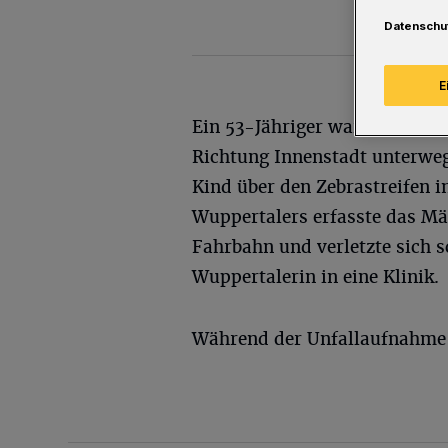
Datenschu
E
Ein 53-Jähriger war mit sein
Richtung Innenstadt unterweg
Kind über den Zebrastreifen 
Wuppertalers erfasste das Mäd
Fahrbahn und verletzte sich 
Wuppertalerin in eine Klinik.
Während der Unfallaufnahme 