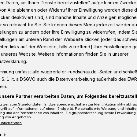
en Daten, um Ihnen Dienste bereitzustellen“ aufgeführten Zwecke
on Alle ablehnen oder Widerruf Ihrer Einwilligung werden diese de
cker deaktiviert sind, sind manche Inhalte und Anzeigen möglich
ebrastreifen
r so relevant für Sie. Sie können dieses Menü jederzeit wieder au
tellungen zu ändern oder Ihre Einwilligung zu widerrufen, indem Si
stellungen am unteren Rand der Webseite klicken [oder das schw
ten links auf der Webseite, falls zutreffend]. Ihre Einstellungen g
em Zebrastreifen
 unseres Website. Weitere Informationen finden Sie in unserer
utzerklärung.
immung umfasst alle wuppertaler-rundschau.de-Seiten und schließt
ße ist ein elfjähriges Mädchen am
 S. 1 lit. a DSGVO auch die Datenverarbeitung außerhalb des EWR, 
ein.
r 2015) gegen 17:55 Uhr bei einem
den.
unsere Partner verarbeiten Daten, um Folgendes bereitzustell
 genauer Standortdaten. Endgeräteeigenschaften zur Identifikation aktiv abfra
griff auf Informationen auf einem Endgerät. Personalisierte Werbung und Inhalt
ung und der Performance von Inhalten, Zielgruppenforschung sowie Entwicklung
ng von Angeboten.
 Informationen
Lesezeit
m