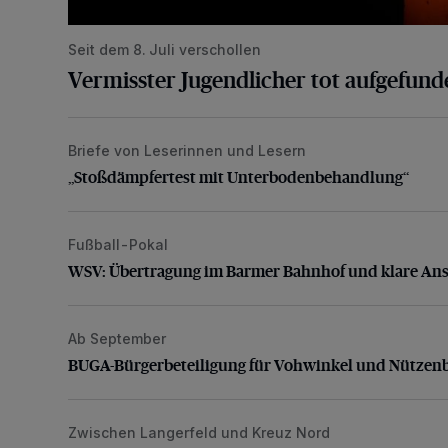
Seit dem 8. Juli verschollen
Vermisster Jugendlicher tot aufgefund
Briefe von Leserinnen und Lesern
„Stoßdämpfertest mit Unterbodenbehandlung“
„Stoßdämpfertest mit Unterbodenbehandlung“
Fußball-Pokal
WSV: Übertragung im Barmer Bahnhof und klare An
WSV: Übertragung im Barmer Bahnhof und klare An
Ab September
BUGA-Bürgerbeteiligung für Vohwinkel und Nützenb
BUGA-Bürgerbeteiligung für Vohwinkel und Nützen
Zwischen Langerfeld und Kreuz Nord
Nächtliche Arbeiten und Sperrung auf der A46