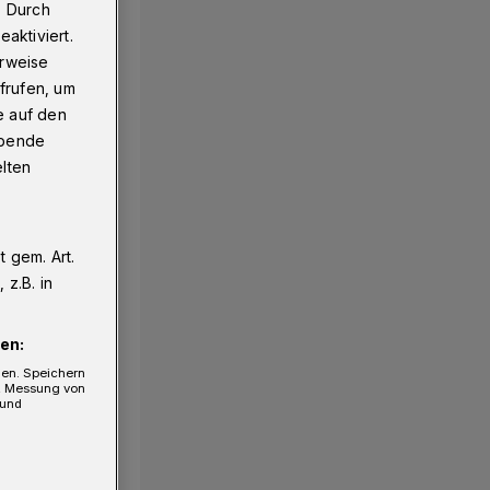
. Durch
aktiviert.
erweise
frufen, um
e auf den
ebende
elten
 gem. Art.
z.B. in
en:
gen. Speichern
e, Messung von
 und