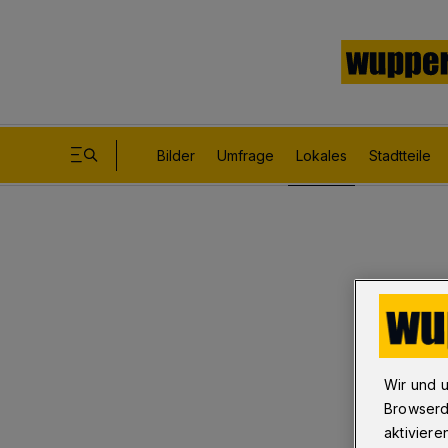
Bilder
Umfrage
Lokales
Stadtteile
Wir und 
Browserd
aktiviere