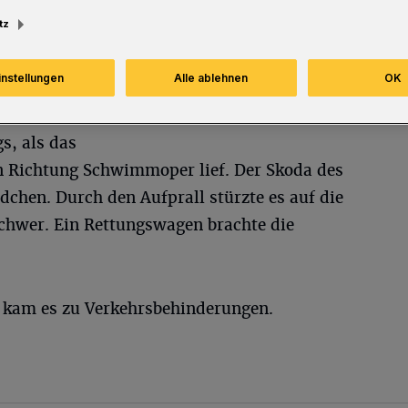
tz
instellungen
Alle ablehnen
OK
em Auto in
s, als das
in Richtung Schwimmoper lief. Der Skoda des
chen. Durch den Aufprall stürzte es auf die
schwer. Ein Rettungswagen brachte die
kam es zu Verkehrsbehinderungen.