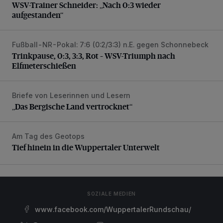
WSV-Trainer Schneider: „Nach 0:3 wieder
aufgestanden“
Fußball-NR-Pokal: 7:6 (0:2/3:3) n.E. gegen Schonnebeck
Trinkpause, 0:3, 3:3, Rot – WSV-Triumph nach Elfmetersc
Trinkpause, 0:3, 3:3, Rot – WSV-Triumph nach
Elfmeterschießen
Briefe von Leserinnen und Lesern
„Das Bergische Land vertrocknet“
„Das Bergische Land vertrocknet“
Am Tag des Geotops
Tief hinein in die Wuppertaler Unterwelt
Tief hinein in die Wuppertaler Unterwelt
SOZIALE MEDIEN
www.facebook.com/WuppertalerRundschau/