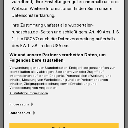
lohnt
zutreffend]. Ihre Einstellungen gelten innerhalb unseres
Website. Weitere Informationen finden Sie in unserer
Datenschutzerklärung.
In Zeiten, in denen die Auswirkungen des
Klimawandels immer mehr spürbar werden,
Ihre Zustimmung umfasst alle wuppertaler-
rundschau.de-Seiten und schließt gem. Art. 49 Abs. 1 S.
ist Nachhaltigkeit ein wichtiges Thema, mit
1 lit. a DSGVO auch die Datenverarbeitung außerhalb
dem sich auch Unternehmen befassen müssen.
des EWR, z.B. in den USA ein.
Tun sie dies nicht, laufen sie Gefahr, von der
Wir und unsere Partner verarbeiten Daten, um
Konkurrenz abgehängt zu werden, denn immer
Folgendes bereitzustellen:
mehr Verbraucher bevorzugen
Verwendung genauer Standortdaten. Endgeräteeigenschaften zur
Identifikation aktiv abfragen. Speichern von oder Zugriff auf
umweltbewusste Unternehmen. Durch
Informationen auf einem Endgerät. Personalisierte Werbung und
Inhalte, Messung von Werbeleistung und der Performance von
nachhaltiges Arbeiten tun Unternehmen der
Inhalten, Zielgruppenforschung sowie Entwicklung und
Verbesserung von Angeboten.
Umwelt etwas Gutes und verbessern ihr
Ausführliche Informationen
Image. Darüber hinaus führt ein nachhaltiges
Impressum
Wirtschaften aber auch zu einer
Datenschutz
Kostenreduktion, was der
Wettbewerbsfähigkeit und dem