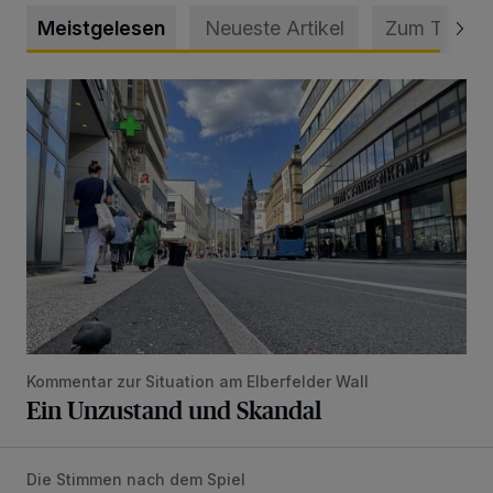
Meistgelesen
Neueste Artikel
Zum Thema
Ein Unzustand und Skandal
Kommentar zur Situation am Elberfelder Wall
Ein Unzustand und Skandal
Die Stimmen nach dem Spiel
WSV-Trainer Schneider: „Nach 0:3 wieder aufgestanden“