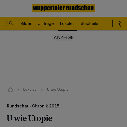
Bilder
Umfrage
Lokales
Stadtteile
Sport
Le
Lokales
U wie Utopie
Rundschau-Chronik 2015
U wie Utopie