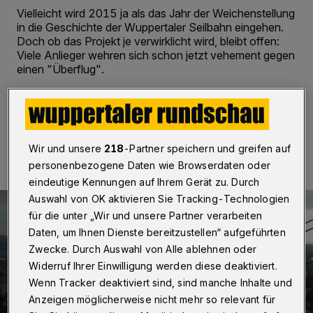
Vielleicht wird 2015 ja als das Jahr der Weichenstellung
in die Geschichte der Wuppertaler Seilbahn eingehen.
Doch ob das Projekt je verwirklicht wird, bleibt offen:
Viele Anlieger wehren sich schon jetzt vehement gegen
einen "Überflug".
01.01.2016 , 15:12 Uhr
2 Minuten Lesezeit
Wir und unsere
218
-Partner speichern und greifen auf
personenbezogene Daten wie Browserdaten oder
eindeutige Kennungen auf Ihrem Gerät zu. Durch
Auswahl von OK aktivieren Sie Tracking-Technologien
für die unter „Wir und unsere Partner verarbeiten
Daten, um Ihnen Dienste bereitzustellen“ aufgeführten
Zwecke. Durch Auswahl von Alle ablehnen oder
Widerruf Ihrer Einwilligung werden diese deaktiviert.
Wenn Tracker deaktiviert sind, sind manche Inhalte und
Anzeigen möglicherweise nicht mehr so relevant für