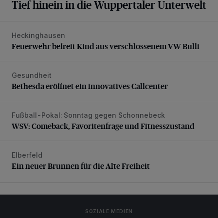
Tief hinein in die Wuppertaler Unterwelt
Heckinghausen
Feuerwehr befreit Kind aus verschlossenem VW Bulli
Feuerwehr befreit Kind aus verschlossenem VW Bulli
Gesundheit
Bethesda eröffnet ein innovatives Callcenter
Bethesda eröffnet ein innovatives Callcenter
Fußball-Pokal: Sonntag gegen Schonnebeck
WSV: Comeback, Favoritenfrage und Fitnesszustand
WSV: Comeback, Favoritenfrage und Fitnesszustand
Elberfeld
Ein neuer Brunnen für die Alte Freiheit
Ein neuer Brunnen für die Alte Freiheit
SOZIALE MEDIEN