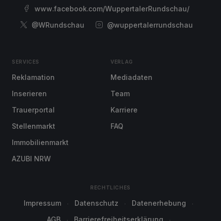
www.facebook.com/WuppertalerRundschau/
@WRundschau
@wuppertalerrundschau
SERVICES
VERLAG
Reklamation
Mediadaten
Inserieren
Team
Trauerportal
Karriere
Stellenmarkt
FAQ
Immobilienmarkt
AZUBI NRW
RECHTLICHES
Impressum
Datenschutz
Datenerhebung
AGB
Barrierefreiheitserklärung