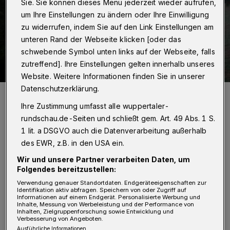
Sie. Sie können dieses Menü jederzeit wieder aufrufen,
um Ihre Einstellungen zu ändern oder Ihre Einwilligung
zu widerrufen, indem Sie auf den Link Einstellungen am
unteren Rand der Webseite klicken [oder das
schwebende Symbol unten links auf der Webseite, falls
zutreffend]. Ihre Einstellungen gelten innerhalb unseres
Website. Weitere Informationen finden Sie in unserer
Datenschutzerklärung.
Die Koblenzer Seilbahn - allerdings keine innerstädische.
Foto: BB-News
Ihre Zustimmung umfasst alle wuppertaler-
rundschau.de-Seiten und schließt gem. Art. 49 Abs. 1 S.
1 lit. a DSGVO auch die Datenverarbeitung außerhalb
des EWR, z.B. in den USA ein.
Wir und unsere Partner verarbeiten Daten, um
Von Eduard Urssu
Folgendes bereitzustellen:
Verwendung genauer Standortdaten. Endgeräteeigenschaften zur
A
Identifikation aktiv abfragen. Speichern von oder Zugriff auf
Informationen auf einem Endgerät. Personalisierte Werbung und
nfang des Jahres priesen der damalige
Inhalte, Messung von Werbeleistung und der Performance von
Inhalten, Zielgruppenforschung sowie Entwicklung und
Oberbürgermeister Peter Jung und der
Verbesserung von Angeboten.
Ausführliche Informationen