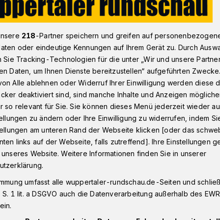
unsere
218
-Partner speichern und greifen auf personenbezogen
ft mit Wassertausch
aten oder eindeutige Kennungen auf Ihrem Gerät zu. Durch Ausw
n Sie Tracking-Technologien für die unter „Wir und unsere Partne
en Daten, um Ihnen Dienste bereitzustellen“ aufgeführten Zwecke
on Alle ablehnen oder Widerruf Ihrer Einwilligung werden diese de
chaft mit
cker deaktiviert sind, sind manche Inhalte und Anzeigen möglich
r so relevant für Sie. Sie können dieses Menü jederzeit wieder au
tellungen zu ändern oder Ihre Einwilligung zu widerrufen, indem Si
h
stellungen am unteren Rand der Webseite klicken [oder das schw
ten links auf der Webseite, falls zutreffend]. Ihre Einstellungen g
 unseres Website. Weitere Informationen finden Sie in unserer
 eine Wuppertaler Delegation unter
utzerklärung.
ter Andreas Mucke zu Gast in der
immung umfasst alle wuppertaler-rundschau.de-Seiten und schließt
nica, dem früheren Liegnitz. Die
 S. 1 lit. a DSGVO auch die Datenverarbeitung außerhalb des EWR, 
Städten feiert jetzt ihr 25-jähriges
ein.