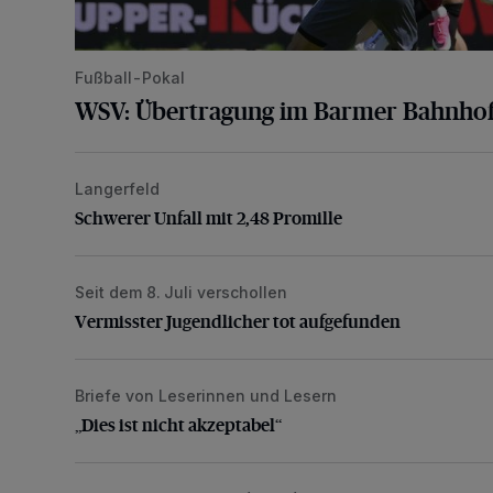
Fußball-Pokal
WSV: Übertragung im Barmer Bahnhof
Langerfeld
Schwerer Unfall mit 2,48 Promille
Schwerer Unfall mit 2,48 Promille
Seit dem 8. Juli verschollen
Vermisster Jugendlicher tot aufgefunden
Vermisster Jugendlicher tot aufgefunden
Briefe von Leserinnen und Lesern
„Dies ist nicht akzeptabel“
„Dies ist nicht akzeptabel“