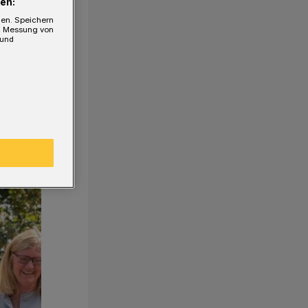
en:
gen. Speichern
e, Messung von
 und