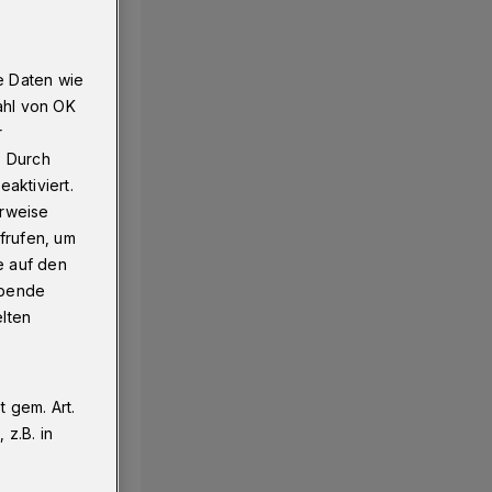
e Daten wie
ahl von OK
r
. Durch
aktiviert.
erweise
frufen, um
e auf den
ebende
elten
 gem. Art.
z.B. in