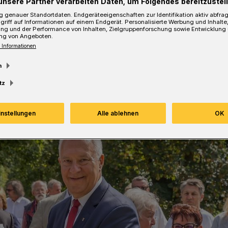
unsere Partner verarbeiten Daten, um Folgendes bereitzustell
 genauer Standortdaten. Endgeräteeigenschaften zur Identifikation aktiv abfra
griff auf Informationen auf einem Endgerät. Personalisierte Werbung und Inhalt
ung und der Performance von Inhalten, Zielgruppenforschung sowie Entwicklung
ng von Angeboten.
Lesezeit
 Informationen
m
tz
instellungen
Alle ablehnen
OK