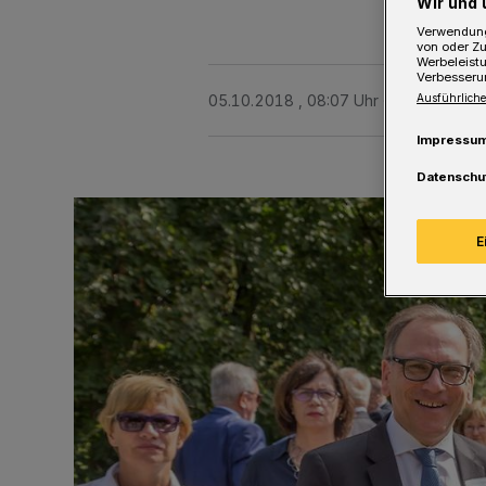
Wir und 
Verwendung
von oder Zu
Werbeleist
Verbesseru
05.10.2018 , 08:07 Uhr
Eine Minute 
Ausführliche
Impressu
Datenschu
E