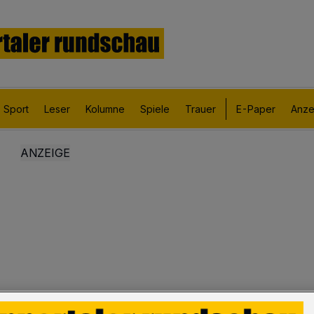
Sport
Leser
Kolumne
Spiele
Trauer
E-Paper
Anze