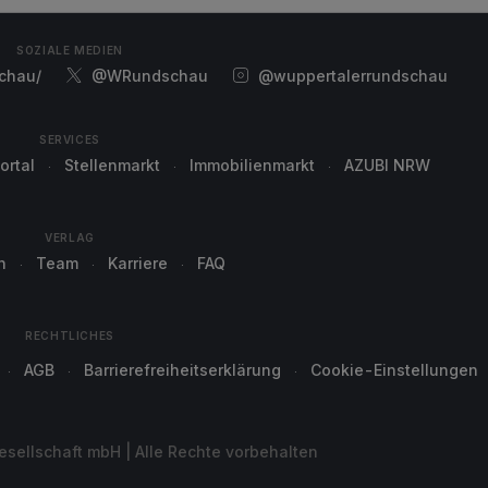
SOZIALE MEDIEN
chau/
@WRundschau
@wuppertalerrundschau
SERVICES
ortal
Stellenmarkt
Immobilienmarkt
AZUBI NRW
VERLAG
n
Team
Karriere
FAQ
RECHTLICHES
AGB
Barrierefreiheitserklärung
Cookie-Einstellungen
sellschaft mbH | Alle Rechte vorbehalten