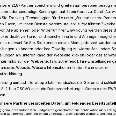
unsere
218
-Partner speichern und greifen auf personenbezogen
aten oder eindeutige Kennungen auf Ihrem Gerät zu. Durch Ausw
n Sie Tracking-Technologien für die unter „Wir und unsere Partne
fall: Fahndung mit Fotos
en Daten, um Ihnen Dienste bereitzustellen“ aufgeführten Zwecke
on Alle ablehnen oder Widerruf Ihrer Einwilligung werden diese de
cker deaktiviert sind, sind manche Inhalte und Anzeigen möglich
r so relevant für Sie. Sie können dieses Menü jederzeit wieder au
Überfall: Fahndung
tellungen zu ändern oder Ihre Einwilligung zu widerrufen, indem Si
stellungen am unteren Rand der Webseite klicken [oder das schw
ten links auf der Webseite, falls zutreffend]. Ihre Einstellungen g
 unseres Website. Weitere Informationen finden Sie in unserer
utzerklärung.
fneten Raub auf eine Spielhalle an der
immung umfasst alle wuppertaler-rundschau.de-Seiten und schließt
lizei mit Bildern nach dem Täter. Der etwa
 S. 1 lit. a DSGVO auch die Datenverarbeitung außerhalb des EWR, 
ückte eine Waffe und stahl Geld.
ein.
unsere Partner verarbeiten Daten, um Folgendes bereitzustell
 genauer Standortdaten. Endgeräteeigenschaften zur Identifikation aktiv abfra
griff auf Informationen auf einem Endgerät. Personalisierte Werbung und Inhalt