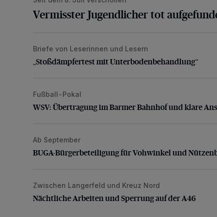
Vermisster Jugendlicher tot aufgefund
Briefe von Leserinnen und Lesern
„Stoßdämpfertest mit Unterbodenbehandlung“
„Stoßdämpfertest mit Unterbodenbehandlung“
Fußball-Pokal
WSV: Übertragung im Barmer Bahnhof und klare An
WSV: Übertragung im Barmer Bahnhof und klare An
Ab September
BUGA-Bürgerbeteiligung für Vohwinkel und Nützenb
BUGA-Bürgerbeteiligung für Vohwinkel und Nützen
Zwischen Langerfeld und Kreuz Nord
Nächtliche Arbeiten und Sperrung auf der A46
Nächtliche Arbeiten und Sperrung auf der A46