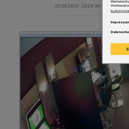
Werbeleist
02.09.2016 , 16:19 Uhr
Eine Minute 
Verbesseru
Ausführliche
Impressu
Datenschu
E