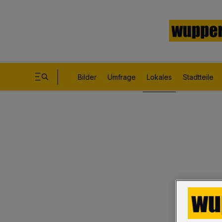
Bilder
Umfrage
Lokales
Stadtteile