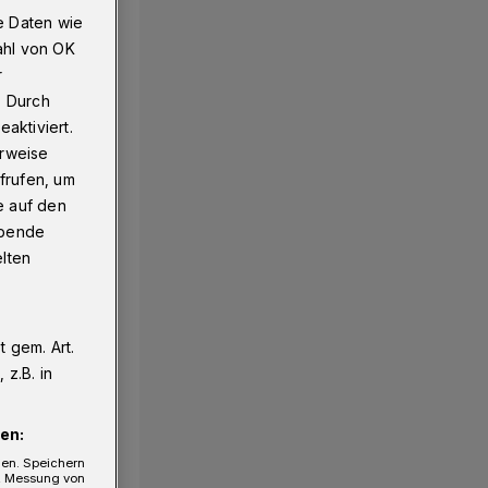
e Daten wie
ahl von OK
r
. Durch
aktiviert.
erweise
frufen, um
e auf den
ebende
elten
 gem. Art.
z.B. in
en:
gen. Speichern
e, Messung von