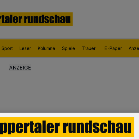
Sport
Leser
Kolumne
Spiele
Trauer
E-Paper
Anze