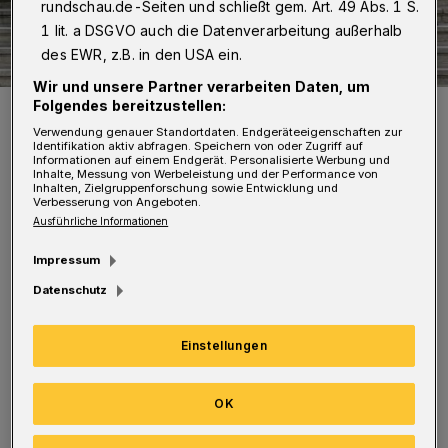
rundschau.de-Seiten und schließt gem. Art. 49 Abs. 1 S.
1 lit. a DSGVO auch die Datenverarbeitung außerhalb
des EWR, z.B. in den USA ein.
Wir und unsere Partner verarbeiten Daten, um
Folgendes bereitzustellen:
OB Mucke (oben (li.) und Kämmerer Slawig (oben, 2.v.li.) mit den
"Neuzugängen".
Verwendung genauer Standortdaten. Endgeräteeigenschaften zur
Foto: Gerd Neumann, Medienzentrum Wuppertal
Identifikation aktiv abfragen. Speichern von oder Zugriff auf
Informationen auf einem Endgerät. Personalisierte Werbung und
Inhalte, Messung von Werbeleistung und der Performance von
Inhalten, Zielgruppenforschung sowie Entwicklung und
Verbesserung von Angeboten.
Ausführliche Informationen
Impressum
Drei Jahre lang besuchen die Beamten des
Datenschutz
gehobenen Dienstes im Wechsel die
Fachhochschule für öffentliche Verwaltung
Einstellungen
und absolvieren ihre praktische Ausbildung in
verschiedenen Ämtern der Verwaltung.
OK
In den ersten Tagen, der so genannten