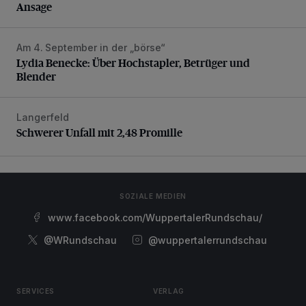
Ansage
Am 4. September in der „börse“
Lydia Benecke: Über Hochstapler, Betrüger und Blender
Lydia Benecke: Über Hochstapler, Betrüger und
Blender
Langerfeld
Schwerer Unfall mit 2,48 Promille
Schwerer Unfall mit 2,48 Promille
SOZIALE MEDIEN
www.facebook.com/WuppertalerRundschau/
@WRundschau
@wuppertalerrundschau
SERVICES
VERLAG