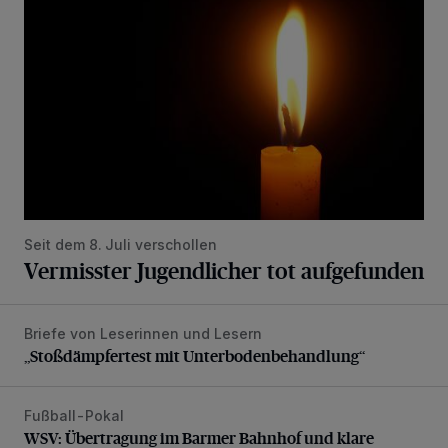
Seit dem 8. Juli verschollen
Vermisster Jugendlicher tot aufgefunden
Briefe von Leserinnen und Lesern
„Stoßdämpfertest mit Unterbodenbehandlung“
„Stoßdämpfertest mit Unterbodenbehandlung“
Fußball-Pokal
WSV: Übertragung im Barmer Bahnhof und klare Ansage
WSV: Übertragung im Barmer Bahnhof und klare