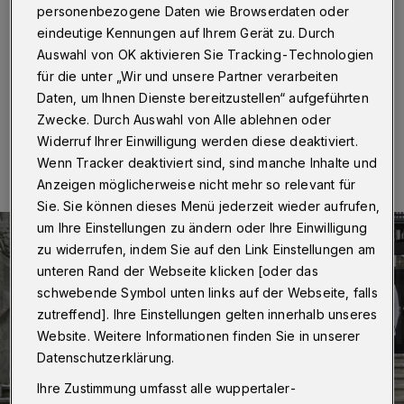
Wuppertal
·
Wuppertals Oberbürgermeister Andreas
personenbezogene Daten wie Browserdaten oder
Mucke und Stadtdirektor Dr. Johannes Slawig haben im
eindeutige Kennungen auf Ihrem Gerät zu. Durch
Rathaus 17 neue Auszubildende zum Start ihres dualen
Studiums begrüßt.
Auswahl von OK aktivieren Sie Tracking-Technologien
für die unter „Wir und unsere Partner verarbeiten
Daten, um Ihnen Dienste bereitzustellen“ aufgeführten
Zwecke. Durch Auswahl von Alle ablehnen oder
02.09.2016 , 12:09 Uhr
Eine Minute Lesezeit
Widerruf Ihrer Einwilligung werden diese deaktiviert.
Wenn Tracker deaktiviert sind, sind manche Inhalte und
Anzeigen möglicherweise nicht mehr so relevant für
Sie. Sie können dieses Menü jederzeit wieder aufrufen,
um Ihre Einstellungen zu ändern oder Ihre Einwilligung
zu widerrufen, indem Sie auf den Link Einstellungen am
unteren Rand der Webseite klicken [oder das
schwebende Symbol unten links auf der Webseite, falls
zutreffend]. Ihre Einstellungen gelten innerhalb unseres
Website. Weitere Informationen finden Sie in unserer
Datenschutzerklärung.
Ihre Zustimmung umfasst alle wuppertaler-