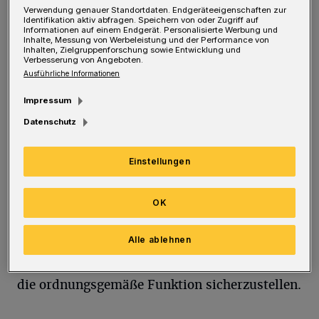
Computers zu beeinflussen. Eine
Verwendung genauer Standortdaten. Endgeräteeigenschaften zur
Identifikation aktiv abfragen. Speichern von oder Zugriff auf
ordnungsgemäße Nutzung ist dann nicht mehr
Informationen auf einem Endgerät. Personalisierte Werbung und
Inhalte, Messung von Werbeleistung und der Performance von
möglich. Eine gute Schutzsoftware stellt die
Inhalten, Zielgruppenforschung sowie Entwicklung und
Verbesserung von Angeboten.
wichtigste Maßnahme gegen Viren dar und ist
Ausführliche Informationen
heutzutage unverzichtbar. Eine solche
Impressum
Antivirensoftware ist in der Lage, einen
Datenschutz
Virenangriff zu erkennen und schädliche
Software oder Elemente zu eliminieren. Eine
Einstellungen
Antiviren-Software kann als Schutzschild von
mobilen Geräten und Computern verstanden
OK
werden. Die Hauptaufgabe einer solchen
Alle ablehnen
Software besteht somit darin, schädliche Viren
von dem technischen Gerät fernzuhalten und
die ordnungsgemäße Funktion sicherzustellen.