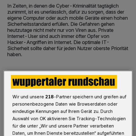
In Zeiten, in denen die Cyber-Kriminalität tagtäglich
zunimmt, ist es unerlässlich, dafür zu sorgen, dass der
eigene Computer oder auch mobile Geräte einen hohen
Sicherheitsstandard erfüllen. Die Gefahren gehen
heutzutage nicht mehr nur von Viren aus. Private
Internet-User sind auch immer öfter Opfer von
Hacker-Angriffen im Internet. Die optimale IT-
Sicherheit sollte daher für jeden Nutzer oberste Priorität
haben.
14.06.2022 , 14:23 Uhr
2 Minuten Lesezeit
Wir und unsere
218
-Partner speichern und greifen auf
personenbezogene Daten wie Browserdaten oder
eindeutige Kennungen auf Ihrem Gerät zu. Durch
Auswahl von OK aktivieren Sie Tracking-Technologien
für die unter „Wir und unsere Partner verarbeiten
Daten, um Ihnen Dienste bereitzustellen“ aufgeführten