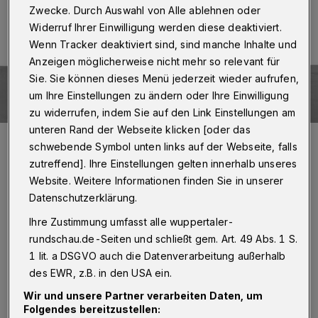
Zwecke. Durch Auswahl von Alle ablehnen oder
Widerruf Ihrer Einwilligung werden diese deaktiviert.
Wenn Tracker deaktiviert sind, sind manche Inhalte und
Anzeigen möglicherweise nicht mehr so relevant für
Sie. Sie können dieses Menü jederzeit wieder aufrufen,
um Ihre Einstellungen zu ändern oder Ihre Einwilligung
zu widerrufen, indem Sie auf den Link Einstellungen am
unteren Rand der Webseite klicken [oder das
Foto: Pixabay/vickygharat
schwebende Symbol unten links auf der Webseite, falls
zutreffend]. Ihre Einstellungen gelten innerhalb unseres
Website. Weitere Informationen finden Sie in unserer
Datenschutzerklärung.
Ihre Zustimmung umfasst alle wuppertaler-
Schutzsoftware ist unerlässlich
rundschau.de-Seiten und schließt gem. Art. 49 Abs. 1 S.
1 lit. a DSGVO auch die Datenverarbeitung außerhalb
Viren und schädliche
Programme wie Spyware
des EWR, z.B. in den USA ein.
sind in der Lage, sensible Daten des Nutzers
Wir und unsere Partner verarbeiten Daten, um
auszuhorchen und die normale Funktion des
Folgendes bereitzustellen: