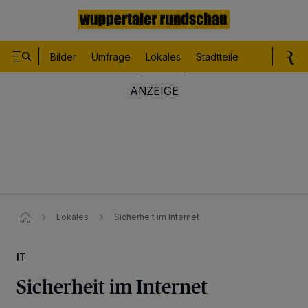
Bilder
Umfrage
Lokales
Stadtteile
Sport
Le
Lokales
Sicherheit im Internet​
IT
Sicherheit im Internet