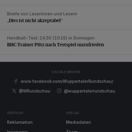
Briefe von Leserinnen und Lesern
„Dies ist nicht akzeptabel“
„Dies ist nicht akzeptabel“
Handball-Test: 24:30 (10:15) in Dormagen
BHC-Trainer Pütz nach Testspiel unzufrieden
BHC-Trainer Pütz nach Testspiel unzufrieden
SOZIALE MEDIEN
www.facebook.com/WuppertalerRundschau/
@WRundschau
@wuppertalerrundschau
SERVICES
VERLAG
Reklamation
Mediadaten
Inserieren
Team