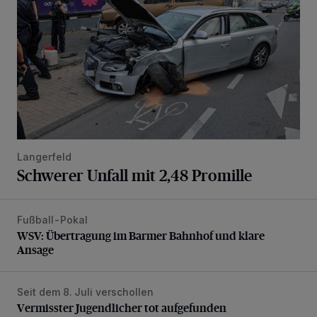
Langerfeld
Schwerer Unfall mit 2,48 Promille
Fußball-Pokal
WSV: Übertragung im Barmer Bahnhof und klare Ansage
WSV: Übertragung im Barmer Bahnhof und klare
Ansage
Seit dem 8. Juli verschollen
Vermisster Jugendlicher tot aufgefunden
Vermisster Jugendlicher tot aufgefunden