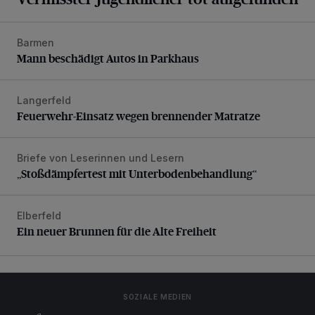
Barmen
Mann beschädigt Autos in Parkhaus
Mann beschädigt Autos in Parkhaus
Langerfeld
Feuerwehr-Einsatz wegen brennender Matratze
Feuerwehr-Einsatz wegen brennender Matratze
Briefe von Leserinnen und Lesern
„Stoßdämpfertest mit Unterbodenbehandlung“
„Stoßdämpfertest mit Unterbodenbehandlung“
Elberfeld
Ein neuer Brunnen für die Alte Freiheit
Ein neuer Brunnen für die Alte Freiheit
SOZIALE MEDIEN