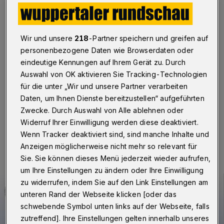
Barmen
Wuppertal
·
Die Einzelhändler der Barmer City freuen
sich auf den verkaufsoffenen Sonntag am 10.
Wir und unsere
218
-Partner speichern und greifen auf
Dezember 2017. Die Geschäfte sind von 13 bis 18 Uhr
personenbezogene Daten wie Browserdaten oder
geöffnet sein. Viele Einzelhändler haben sich Aktionen
eindeutige Kennungen auf Ihrem Gerät zu. Durch
einfallen lassen, unter anderem Produktpräsentationen,
Auswahl von OK aktivieren Sie Tracking-Technologien
selbstgebackenen Plätzchen oder ein Winter-
für die unter „Wir und unsere Partner verarbeiten
Prosecco mit Panettone.
Daten, um Ihnen Dienste bereitzustellen“ aufgeführten
Zwecke. Durch Auswahl von Alle ablehnen oder
Widerruf Ihrer Einwilligung werden diese deaktiviert.
08.12.2017 , 16:00 Uhr
Eine Minute Lesezeit
Wenn Tracker deaktiviert sind, sind manche Inhalte und
Anzeigen möglicherweise nicht mehr so relevant für
Sie. Sie können dieses Menü jederzeit wieder aufrufen,
um Ihre Einstellungen zu ändern oder Ihre Einwilligung
zu widerrufen, indem Sie auf den Link Einstellungen am
unteren Rand der Webseite klicken [oder das
schwebende Symbol unten links auf der Webseite, falls
zutreffend]. Ihre Einstellungen gelten innerhalb unseres