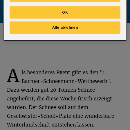
OK
Alle ablehnen
Das Plakat zur Veranstaltung.
Foto: IC Barmen
A
ls besonderes Event gibt es den "1.
Barmer-Schneemann-Wettbewerb".
Dazu werden gut 20 Tonnen Schnee
angeliefert, die diese Woche frisch erzeugt
wurden. Der Schnee soll auf dem
Geschwister-Scholl-Platz eine wunderbare
Winterlandschaft entstehen lassen.